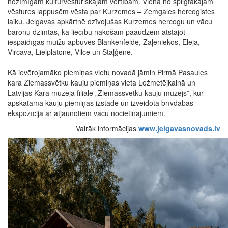
nozīmīgām kultūrvēsturiskajām vērtībām. Viena no spilgtākajām
vēstures lappusēm vēsta par Kurzemes – Zemgales hercogistes
laiku. Jelgavas apkārtnē dzīvojušas Kurzemes hercogu un vācu
baronu dzimtas, kā liecību nākošām paaudzēm atstājot
iespaidīgas muižu apbūves Blankenfeldē, Zaļeniekos, Elejā,
Vircavā, Lielplatonē, Vilcē un Staļģenē.
Kā ievērojamāko piemiņas vietu novadā jāmin Pirmā Pasaules
kara Ziemassvētku kauju piemiņas vieta Ložmetējkalnā un
Latvijas Kara muzeja filiāle „Ziemassvētku kauju muzejs”, kur
apskatāma kauju piemiņas izstāde un izveidota brīvdabas
ekspozīcija ar atjaunotiem vācu nocietinājumiem.
Vairāk informācijas
www.jelgavasnovads.lv