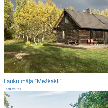
Lauku māja "Mežkakti"
Lasīt vairāk