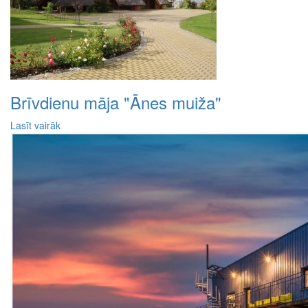
Brīvdienu māja "Ānes muiža"
Lasīt vairāk