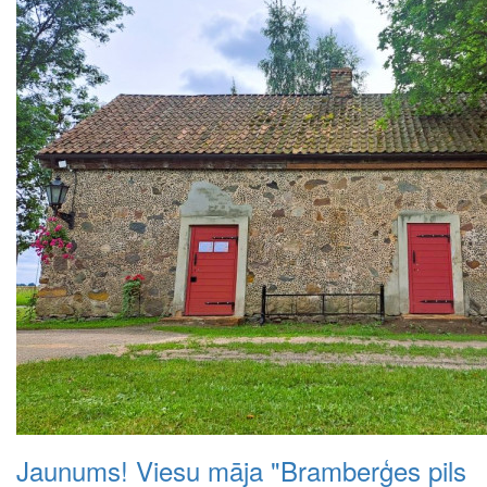
Jaunums! Viesu māja "Bramberģes pils