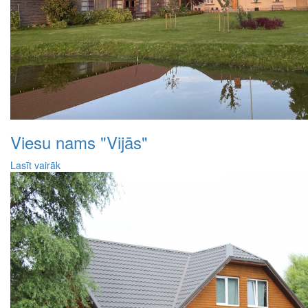
Viesu nams "Vijās"
Lasīt vairāk