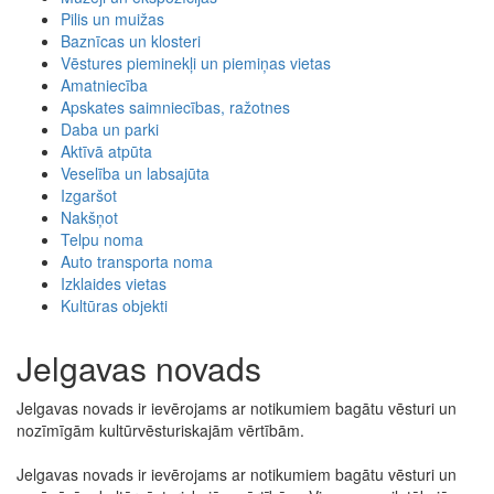
Pilis un muižas
Baznīcas un klosteri
Vēstures pieminekļi un piemiņas vietas
Amatniecība
Apskates saimniecības, ražotnes
Daba un parki
Aktīvā atpūta
Veselība un labsajūta
Izgaršot
Nakšņot
Telpu noma
Auto transporta noma
Izklaides vietas
Kultūras objekti
Jelgavas novads
Jelgavas novads ir ievērojams ar notikumiem bagātu vēsturi un
nozīmīgām kultūrvēsturiskajām vērtībām.
Jelgavas novads ir ievērojams ar notikumiem bagātu vēsturi un