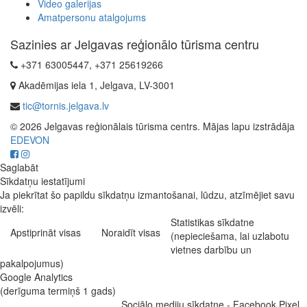
Video galerijas
Amatpersonu atalgojums
Sazinies ar Jelgavas reģionālo tūrisma centru
+371 63005447, +371 25619266
Akadēmijas iela 1, Jelgava, LV-3001
tic@tornis.jelgava.lv
© 2026 Jelgavas reģionālais tūrisma centrs. Mājas lapu izstrādāja
EDEVON
Saglabāt
Sīkdatņu iestatījumi
Ja piekrītat šo papildu sīkdatņu izmantošanai, lūdzu, atzīmējiet savu
izvēli:
Statistikas sīkdatne
Apstiprināt visas
Noraidīt visas
(nepieciešama, lai uzlabotu
vietnes darbību un
pakalpojumus)
Google Analytics
(derīguma termiņš 1 gads)
Sociālo mediju sīkdatne - Facebook Pixel