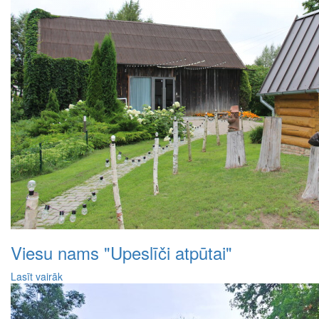
Viesu nams "Upeslīči atpūtai"
Lasīt vairāk