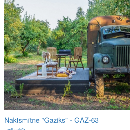
Naktsmītne "Gaziks" - GAZ-63
Lasīt vairāk