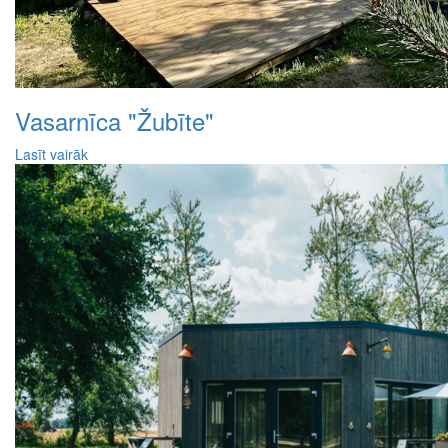
Vasarnīca "Žubīte"
Lasīt vairāk