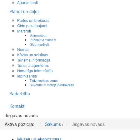
Apartamenti
Plānot un ceļot
Kartes un brošūras
Gidu pakalpojumi
Maršruti
Velomaršruti
Interaktīvi maršruti
Gidu maršruti
Nomas
Kāzas un svinības
Tūrisma informācija
Tūrisma aģentūras
Noderīga informācija
Iepirkšanās
Tirdzniecības centri
Suvenīri un vietējā produkcijas
Sadarbība
Kontakti
Jelgavas novads
Aktīvā pozīcija:
Sākums
/
Jelgavas novads
Muzeji un ekspozīcijas