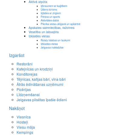
Aktīvā atpūta
Izbraucieni ar kuģīšiem
Ūdens tūrisms
Izjādes ar zirgiem
Fitness un sports
Aktivitātes dabā
Piknika vietas Jelgavā un apkārtnē
Apskates saimniecības, ražotnes
Veselība un labsajūta
Izklaides vietas
Rotaļu istabas un laukumi
Izklaides vietas
Jelgavas naktsdzīve
Izgaršot
Restorāni
Kafejnīcas un krodziņi
Konditorejas
Tējnīcas, kafijas bāri, vīna bāri
Ātrās ēdināšanas uzņēmumi
Picērijas
Līdzņemšanai
Jelgavas pilsētas īpašie ēdieni
Nakšņot
Viesnīca
Hosteļi
Viesu māja
Kempings