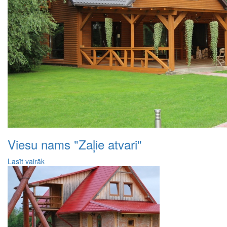
Viesu nams "Zaļie atvari"
Lasīt vairāk