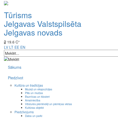
Tūrisms
Jelgavas Valstspilsēta
Jelgavas novads
19.6 C°
LV
LT
EE
EN
Sākums
Piedzīvot
Kultūra un tradīcijas
Muzeji un ekspozīcijas
Pilis un muižas
Baznīcas un klosteri
Amatniecība
Vēstures pieminekļi un piemiņas vietas
Kultūras objekti
Piedzīvojums
Daba un parki