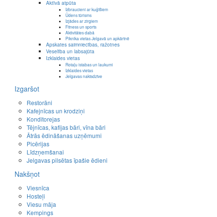
Aktīvā atpūta
Izbraucieni ar kuģīšiem
Ūdens tūrisms
Izjādes ar zirgiem
Fitness un sports
Aktivitātes dabā
Piknika vietas Jelgavā un apkārtnē
Apskates saimniecības, ražotnes
Veselība un labsajūta
Izklaides vietas
Rotaļu istabas un laukumi
Izklaides vietas
Jelgavas naktsdzīve
Izgaršot
Restorāni
Kafejnīcas un krodziņi
Konditorejas
Tējnīcas, kafijas bāri, vīna bāri
Ātrās ēdināšanas uzņēmumi
Picērijas
Līdzņemšanai
Jelgavas pilsētas īpašie ēdieni
Nakšņot
Viesnīca
Hosteļi
Viesu māja
Kempings