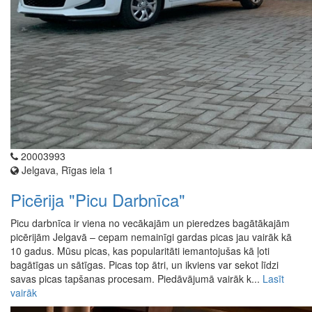
20003993
Jelgava, Rīgas iela 1
Picērija "Picu Darbnīca"
Picu darbnīca ir viena no vecākajām un pieredzes bagātākajām
picērijām Jelgavā – cepam nemainīgi gardas picas jau vairāk kā
10 gadus. Mūsu picas, kas popularitāti iemantojušas kā ļoti
bagātīgas un sātīgas. Picas top ātri, un ikviens var sekot līdzi
savas picas tapšanas procesam. Piedāvājumā vairāk k...
Lasīt
vairāk