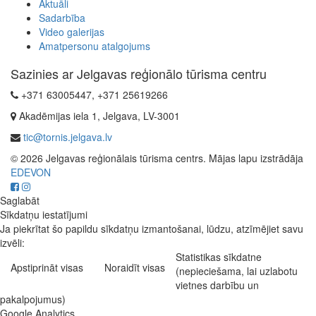
Aktuāli
Sadarbība
Video galerijas
Amatpersonu atalgojums
Sazinies ar Jelgavas reģionālo tūrisma centru
+371 63005447, +371 25619266
Akadēmijas iela 1, Jelgava, LV-3001
tic@tornis.jelgava.lv
© 2026 Jelgavas reģionālais tūrisma centrs. Mājas lapu izstrādāja
EDEVON
Saglabāt
Sīkdatņu iestatījumi
Ja piekrītat šo papildu sīkdatņu izmantošanai, lūdzu, atzīmējiet savu
izvēli:
Statistikas sīkdatne
Apstiprināt visas
Noraidīt visas
(nepieciešama, lai uzlabotu
vietnes darbību un
pakalpojumus)
Google Analytics