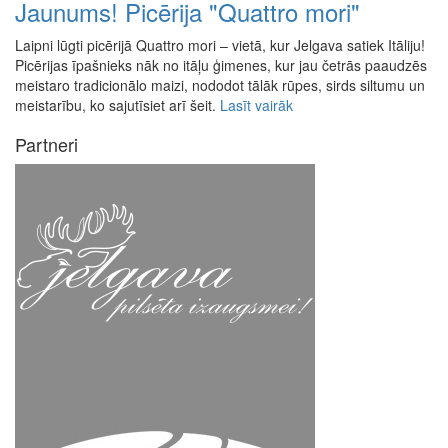
Jaunums! Picērija "Quattro mori"
Laipni lūgti picērijā Quattro mori – vietā, kur Jelgava satiek Itāliju!
Picērijas īpašnieks nāk no itāļu ģimenes, kur jau četrās paaudzēs
meistaro tradicionālo maizi, nododot tālāk rūpes, sirds siltumu un
meistarību, ko sajutīsiet arī šeit.
Lasīt vairāk
Partneri