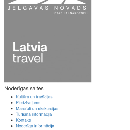
Noderīgas saites
Kultūra un tradīcijas
Piedzīvojums
Maršruti un ekskursijas
Tūrisma informācija
Kontakti
Noderīga informācija