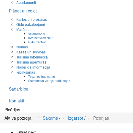
Apartamenti
Plānot un ceļot
Kartes un brošūras
Gidu pakalpojumi
Maršruti
Velomaršruti
Interaktīvi maršruti
Gidu maršruti
Nomas
Kāzas un svinības
Tūrisma informācija
Tūrisma aģentūras
Noderīga informācija
Iepirkšanās
Tirdzniecības centri
Suvenīri un vietējā produkcijas
Sadarbība
Kontakti
Picērijas
Aktīvā pozīcija:
Sākums
/
Izgaršot
/
Picērijas
Filtrēt pēc: