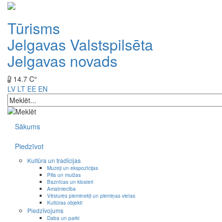
Tūrisms
Jelgavas Valstspilsēta
Jelgavas novads
14.7 C°
LV
LT
EE
EN
Sākums
Piedzīvot
Kultūra un tradīcijas
Muzeji un ekspozīcijas
Pilis un muižas
Baznīcas un klosteri
Amatniecība
Vēstures pieminekļi un piemiņas vietas
Kultūras objekti
Piedzīvojums
Daba un parki