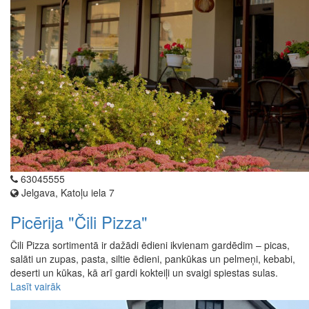
63045555
Jelgava, Katoļu iela 7
Picērija "Čili Pizza"
Čili Pizza sortimentā ir dažādi ēdieni ikvienam gardēdim – picas,
salāti un zupas, pasta, siltie ēdieni, pankūkas un pelmeņi, kebabi,
deserti un kūkas, kā arī gardi kokteiļi un svaigi spiestas sulas.
Lasīt vairāk