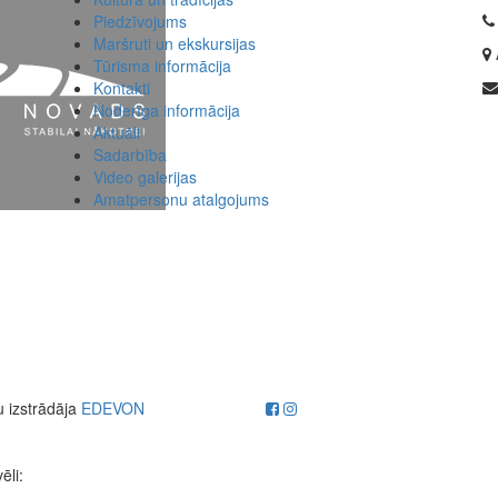
Piedzīvojums
Maršruti un ekskursijas
Tūrisma informācija
Kontakti
Noderīga informācija
Aktuāli
Sadarbība
Video galerijas
Amatpersonu atalgojums
u izstrādāja
EDEVON
ēli: