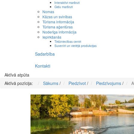
Interaktīvi maršruti
Gidu maršruti
Nomas
Kāzas un svinības
Tūrisma informācija
Tūrisma aģentūras
Noderīga informācija
Iepirkšanās
Tirdzniecības centri
Suvenīri un vietējā produkcijas
Sadarbība
Kontakti
Aktīvā atpūta
Aktīvā pozīcija:
Sākums
/
Piedzīvot
/
Piedzīvojums
/
A