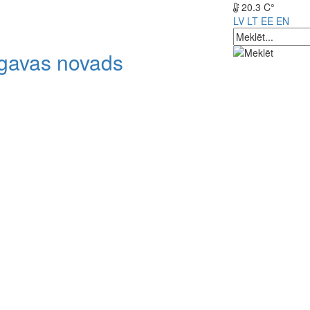
20.3 C°
LV
LT
EE
EN
lgavas novads