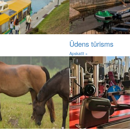
Ūdens tūrisms
Apskatīt »