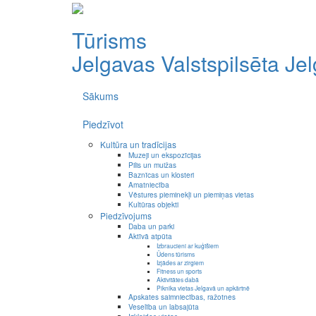
Tūrisms
Jelgavas Valstspilsēta
Je
Sākums
Piedzīvot
Kultūra un tradīcijas
Muzeji un ekspozīcijas
Pilis un muižas
Baznīcas un klosteri
Amatniecība
Vēstures pieminekļi un piemiņas vietas
Kultūras objekti
Piedzīvojums
Daba un parki
Aktīvā atpūta
Izbraucieni ar kuģīšiem
Ūdens tūrisms
Izjādes ar zirgiem
Fitness un sports
Aktivitātes dabā
Piknika vietas Jelgavā un apkārtnē
Apskates saimniecības, ražotnes
Veselība un labsajūta