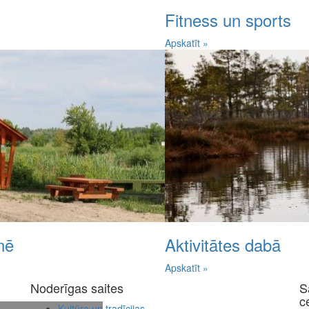
Fitness un sports
Apskatīt »
nē
Aktivitātes dabā
Apskatīt »
Noderīgas saites
S
c
Kultūra un tradīcijas