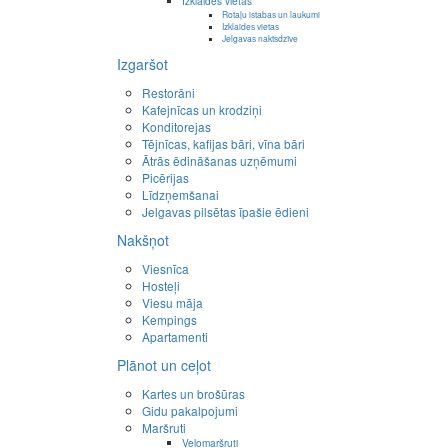
Izklaides vietas
Rotaļu istabas un laukumi
Izklaides vietas
Jelgavas naktsdzīve
Izgaršot
Restorāni
Kafejnīcas un krodziņi
Konditorejas
Tējnīcas, kafijas bāri, vīna bāri
Ātrās ēdināšanas uzņēmumi
Picērijas
Līdzņemšanai
Jelgavas pilsētas īpašie ēdieni
Nakšņot
Viesnīca
Hosteļi
Viesu māja
Kempings
Apartamenti
Plānot un ceļot
Kartes un brošūras
Gidu pakalpojumi
Maršruti
Velomaršruti