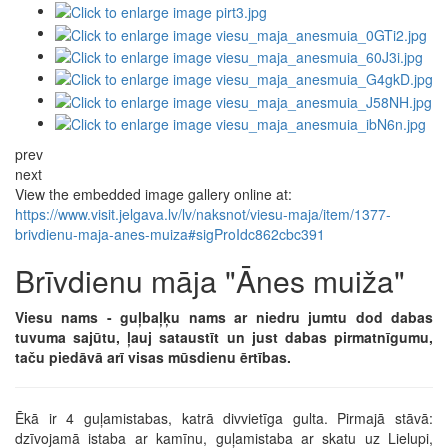
prev
next
View the embedded image gallery online at:
https://www.visit.jelgava.lv/lv/naksnot/viesu-maja/item/1377-
brivdienu-maja-anes-muiza#sigProIdc862cbc391
Brīvdienu māja "Ānes muiža"
Viesu nams - guļbaļķu nams ar niedru jumtu dod dabas
tuvuma sajūtu, ļauj sataustīt un just dabas pirmatnīgumu,
taču piedāvā arī visas mūsdienu ērtības.
Ēkā ir 4 guļamistabas, katrā divvietīga gulta. Pirmajā stāvā:
dzīvojamā istaba ar kamīnu, guļamistaba ar skatu uz Lielupi,