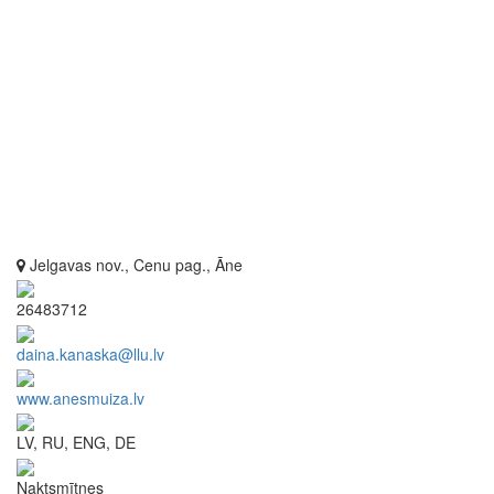
Jelgavas nov., Cenu pag., Āne
26483712
daina.kanaska@llu.lv
www.anesmuiza.lv
LV, RU, ENG, DE
Naktsmītnes