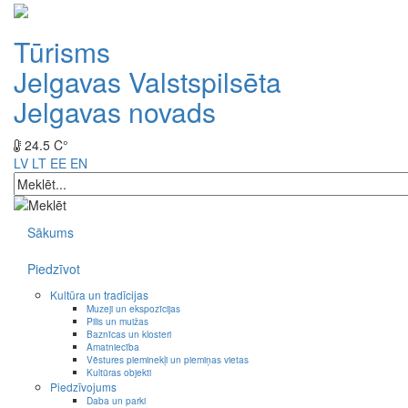
Tūrisms
Jelgavas Valstspilsēta
Jelgavas novads
24.5 C°
LV
LT
EE
EN
Sākums
Piedzīvot
Kultūra un tradīcijas
Muzeji un ekspozīcijas
Pilis un muižas
Baznīcas un klosteri
Amatniecība
Vēstures pieminekļi un piemiņas vietas
Kultūras objekti
Piedzīvojums
Daba un parki