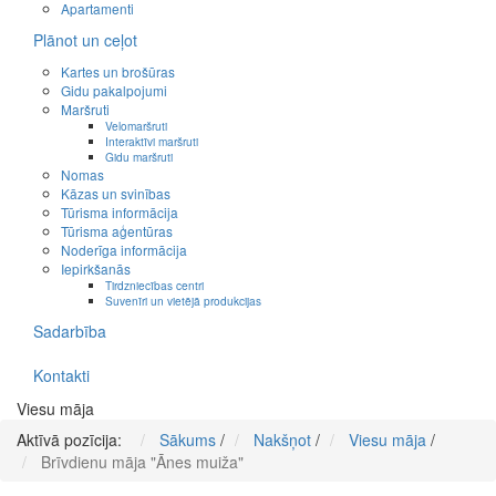
Apartamenti
Plānot un ceļot
Kartes un brošūras
Gidu pakalpojumi
Maršruti
Velomaršruti
Interaktīvi maršruti
Gidu maršruti
Nomas
Kāzas un svinības
Tūrisma informācija
Tūrisma aģentūras
Noderīga informācija
Iepirkšanās
Tirdzniecības centri
Suvenīri un vietējā produkcijas
Sadarbība
Kontakti
Viesu māja
Aktīvā pozīcija:
Sākums
/
Nakšņot
/
Viesu māja
/
Brīvdienu māja "Ānes muiža"