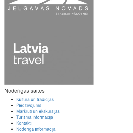
Noderīgas saites
Kultūra un tradīcijas
Piedzīvojums
Maršruti un ekskursijas
Tūrisma informācija
Kontakti
Noderīga informācija