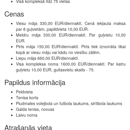
Visā kompleksā līdz 75 vietas
Cenas
Viesu māja 330,00 EUR/diennaktī, Cenā iekļauta maksa
par 8 guļvietām, papildvieta 10,00 EUR.
Meldru māja 330,00 EUR/diennaktī. Par guļvietu 10,00
EUR.
Pirts māja 150,00 EUR/diennaktī. Pirts tiek iznomāta tikai
kopā ar viesu māju vai kādu no viesību zālēm.
Liepu māja 660,00 EUR/diennaktī.
Visa kompleksa noma 1600,00 EUR/diennaktī. Par katru
guļvietu 10,00 EUR, gultasvietu skaits - 75.
Papildus informācija
Peldvieta
Tenisa korts
Pludmales volejbola un futbola laukums, strītbola laukums
Galda teniss, novuss
Laivu noma
Atrašanās vieta