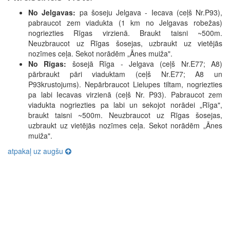
No Jelgavas:
pa šoseju Jelgava - Iecava (ceļš Nr.P93),
pabraucot zem viadukta (1 km no Jelgavas robežas)
nogriezties Rīgas virzienā. Braukt taisni ~500m.
Neuzbraucot uz Rīgas šosejas, uzbraukt uz vietējās
nozīmes ceļa. Sekot norādēm „Ānes muiža".
No Rīgas:
šosejā Rīga - Jelgava (ceļš Nr.E77; A8)
pārbraukt pāri viaduktam (ceļš Nr.E77; A8 un
P93krustojums). Nepārbraucot Lielupes tiltam, nogriezties
pa labi Iecavas virzienā (ceļš Nr. P93). Pabraucot zem
viadukta nogriezties pa labi un sekojot norādei „Rīga",
braukt taisni ~500m. Neuzbraucot uz Rīgas šosejas,
uzbraukt uz vietējās nozīmes ceļa. Sekot norādēm „Ānes
muiža".
atpakaļ uz augšu