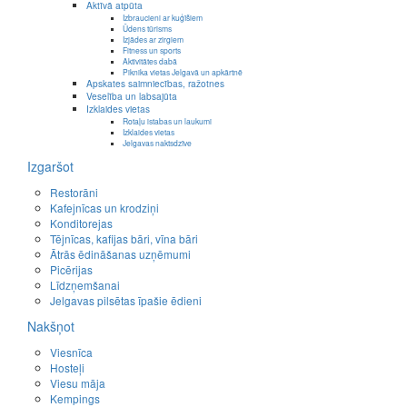
Aktīvā atpūta
Izbraucieni ar kuģīšiem
Ūdens tūrisms
Izjādes ar zirgiem
Fitness un sports
Aktivitātes dabā
Piknika vietas Jelgavā un apkārtnē
Apskates saimniecības, ražotnes
Veselība un labsajūta
Izklaides vietas
Rotaļu istabas un laukumi
Izklaides vietas
Jelgavas naktsdzīve
Izgaršot
Restorāni
Kafejnīcas un krodziņi
Konditorejas
Tējnīcas, kafijas bāri, vīna bāri
Ātrās ēdināšanas uzņēmumi
Picērijas
Līdzņemšanai
Jelgavas pilsētas īpašie ēdieni
Nakšņot
Viesnīca
Hosteļi
Viesu māja
Kempings