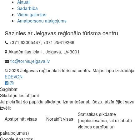
Aktuāli
Sadarbība
Video galerijas
Amatpersonu atalgojums
Sazinies ar Jelgavas reģionālo tūrisma centru
+371 63005447, +371 25619266
Akadēmijas iela 1, Jelgava, LV-3001
tic@tornis.jelgava.lv
© 2026 Jelgavas reģionālais tūrisma centrs. Mājas lapu izstrādāja
EDEVON
Saglabāt
Sīkdatņu iestatījumi
Ja piekrītat šo papildu sīkdatņu izmantošanai, lūdzu, atzīmējiet savu
izvēli:
Statistikas sīkdatne
Apstiprināt visas
Noraidīt visas
(nepieciešama, lai uzlabotu
vietnes darbību un
pakalpojumus)
Google Analytics