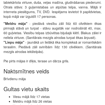
labiekārtota virtuve, duša, veļas mašīna, gludināšanas piederumi.
Otrais stāvs: 3 guļamistabas un atpūtas telpa, vanna. Mājā ir
interneta pieslēgums, TV, DVD. Iespējams ievietot 9 papildvietas,
kopā mājā var izguldīt 17 personas.
"Meldru māja"
- piedāvā viesību zāli līdz 60 cilvēkiem ēkas
pirmajā stāvā un turpat - stāvu augstāk var nodrošināt 40, max.
60 guļvietas. Viesību telpas izbūvētas bijušajā klētī. Blakus zālei ir
neliela virtuve. (Sanitārais mezgls atrodas turpat ēkas ārpusē).
"Liepu māja"
- jaunākā un lielākā ēka kompleksā ar romantiskām
terasēm. Piedāvā zāli svinībām līdz 130 cilvēkiem. (Sanitārais
mezgls atrodas iekštelpās).
Pie pirts mājas ir dīķis, terase un dārza grils.
Naktsmītnes veids
Brīvdienu māja
Gultas vietu skaits
Viesu mājā līdz 17 vietas
Meldru mājā līdz 26 vietas