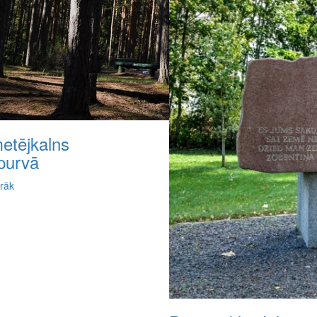
etējkalns
ļpurvā
irāk