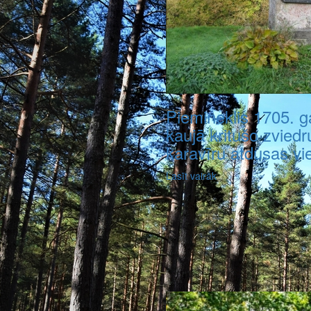
Piemineklis 1705. 
kaujā kritušo zviedr
karavīru atdusas vi
Lasīt vairāk