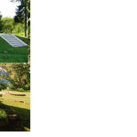
iem
ulka