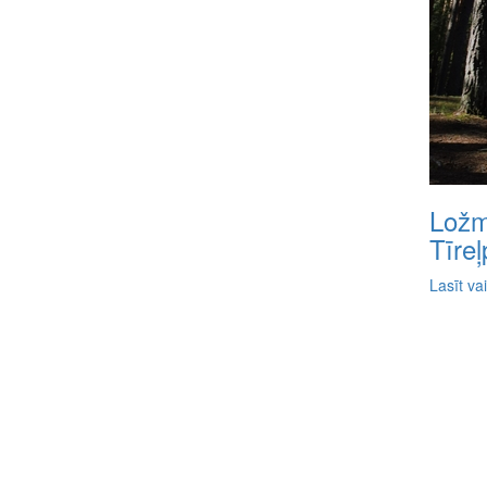
Ložm
Tīre
Lasīt va