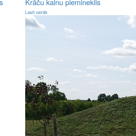
s
Krāču kalnu piemineklis
Lasīt vairāk