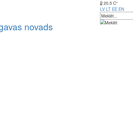
20.5 C°
LV
LT
EE
EN
lgavas novads