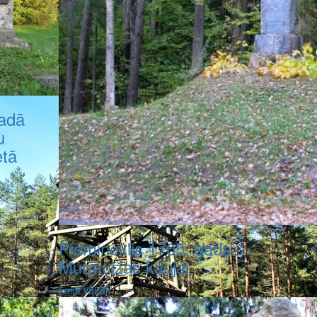
gadā
u
etā
Piemineklis 1705. gada
Mūrmuižas kaujai
Lasīt vairāk