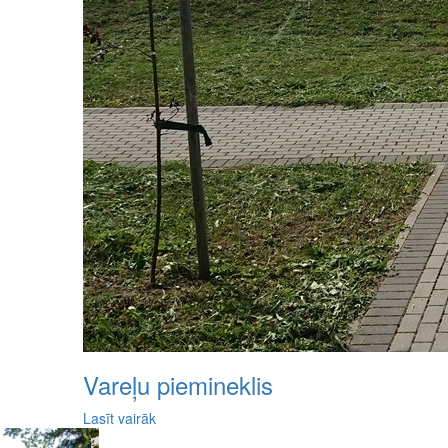
Vareļu piemineklis
Lasīt vairāk