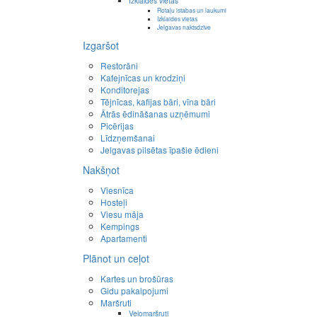
Izklaides vietas
Rotaļu istabas un laukumi
Izklaides vietas
Jelgavas naktsdzīve
Izgaršot
Restorāni
Kafejnīcas un krodziņi
Konditorejas
Tējnīcas, kafijas bāri, vīna bāri
Ātrās ēdināšanas uzņēmumi
Picērijas
Līdzņemšanai
Jelgavas pilsētas īpašie ēdieni
Nakšņot
Viesnīca
Hosteļi
Viesu māja
Kempings
Apartamenti
Plānot un ceļot
Kartes un brošūras
Gidu pakalpojumi
Maršruti
Velomaršruti