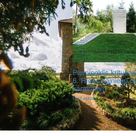
Piemineklis kritušaj
6. Rīgas kājnieku p
karavīriem
Lasīt vairāk