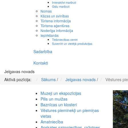
Interaktīvi maršruti
Gidu maršruti
Nomas
Kāzas un svinības
Tūrisma informācija
Tūrisma aģentūras
Noderīga informācija
Iepirkšanās
Tirdzniecības centri
Suvenīri un vietējā produkcijas
Sadarbība
Kontakti
Jelgavas novads
Aktīvā pozīcija:
Sākums
/
Jelgavas novads
/
Vēstures pie
Muzeji un ekspozīcijas
Pilis un muižas
Baznīcas un klosteri
Vēstures pieminekļi un piemiņas
vietas
Amatniecība
Apskates saimniecības, ražotnes