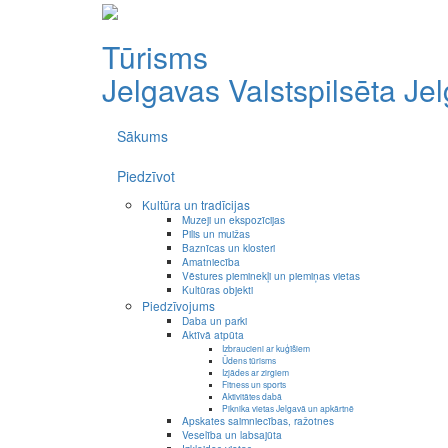
Tūrisms
Jelgavas Valstspilsēta
Je
Sākums
Piedzīvot
Kultūra un tradīcijas
Muzeji un ekspozīcijas
Pilis un muižas
Baznīcas un klosteri
Amatniecība
Vēstures pieminekļi un piemiņas vietas
Kultūras objekti
Piedzīvojums
Daba un parki
Aktīvā atpūta
Izbraucieni ar kuģīšiem
Ūdens tūrisms
Izjādes ar zirgiem
Fitness un sports
Aktivitātes dabā
Piknika vietas Jelgavā un apkārtnē
Apskates saimniecības, ražotnes
Veselība un labsajūta