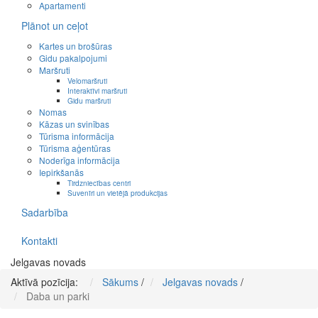
Apartamenti
Plānot un ceļot
Kartes un brošūras
Gidu pakalpojumi
Maršruti
Velomaršruti
Interaktīvi maršruti
Gidu maršruti
Nomas
Kāzas un svinības
Tūrisma informācija
Tūrisma aģentūras
Noderīga informācija
Iepirkšanās
Tirdzniecības centri
Suvenīri un vietējā produkcijas
Sadarbība
Kontakti
Jelgavas novads
Aktīvā pozīcija:
Sākums
/
Jelgavas novads
/
Daba un parki