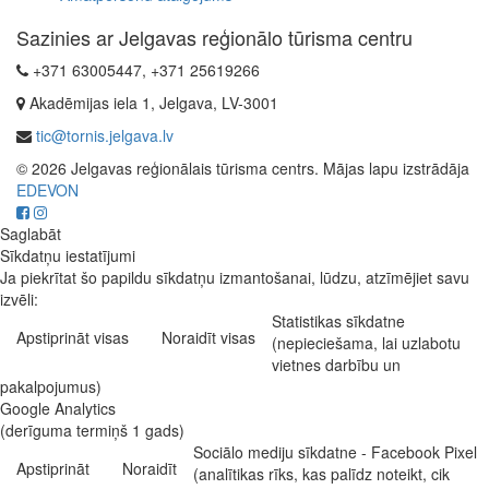
Sazinies ar Jelgavas reģionālo tūrisma centru
+371 63005447, +371 25619266
Akadēmijas iela 1, Jelgava, LV-3001
tic@tornis.jelgava.lv
© 2026 Jelgavas reģionālais tūrisma centrs. Mājas lapu izstrādāja
EDEVON
Saglabāt
Sīkdatņu iestatījumi
Ja piekrītat šo papildu sīkdatņu izmantošanai, lūdzu, atzīmējiet savu
izvēli:
Statistikas sīkdatne
Apstiprināt visas
Noraidīt visas
(nepieciešama, lai uzlabotu
vietnes darbību un
pakalpojumus)
Google Analytics
(derīguma termiņš 1 gads)
Sociālo mediju sīkdatne - Facebook Pixel
Apstiprināt
Noraidīt
(analītikas rīks, kas palīdz noteikt, cik