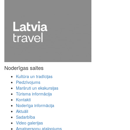
Noderīgas saites
Kultūra un tradīcijas
Piedzīvojums
Maršruti un ekskursijas
Tūrisma informācija
Kontakti
Noderīga informācija
Aktuāli
Sadarbība
Video galerijas
Amatpersonu atalgojums