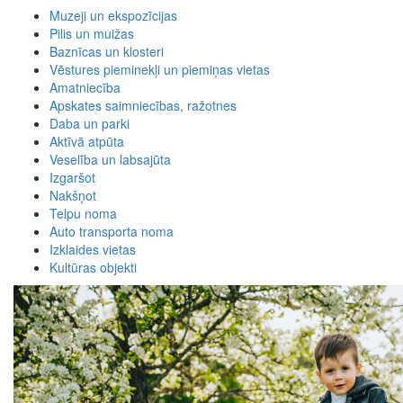
Muzeji un ekspozīcijas
Pilis un muižas
Baznīcas un klosteri
Vēstures pieminekļi un piemiņas vietas
Amatniecība
Apskates saimniecības, ražotnes
Daba un parki
Aktīvā atpūta
Veselība un labsajūta
Izgaršot
Nakšņot
Telpu noma
Auto transporta noma
Izklaides vietas
Kultūras objekti