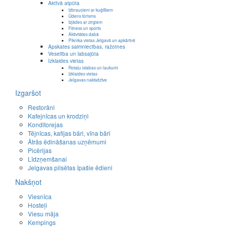
Aktīvā atpūta
Izbraucieni ar kuģīšiem
Ūdens tūrisms
Izjādes ar zirgiem
Fitness un sports
Aktivitātes dabā
Piknika vietas Jelgavā un apkārtnē
Apskates saimniecības, ražotnes
Veselība un labsajūta
Izklaides vietas
Rotaļu istabas un laukumi
Izklaides vietas
Jelgavas naktsdzīve
Izgaršot
Restorāni
Kafejnīcas un krodziņi
Konditorejas
Tējnīcas, kafijas bāri, vīna bāri
Ātrās ēdināšanas uzņēmumi
Picērijas
Līdzņemšanai
Jelgavas pilsētas īpašie ēdieni
Nakšņot
Viesnīca
Hosteļi
Viesu māja
Kempings