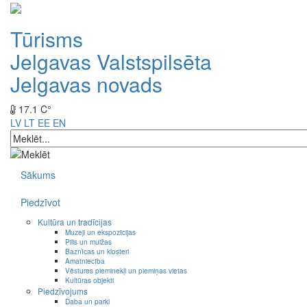
Tūrisms
Jelgavas Valstspilsēta
Jelgavas novads
17.1 C°
LV
LT
EE
EN
Sākums
Piedzīvot
Kultūra un tradīcijas
Muzeji un ekspozīcijas
Pilis un muižas
Baznīcas un klosteri
Amatniecība
Vēstures pieminekļi un piemiņas vietas
Kultūras objekti
Piedzīvojums
Daba un parki