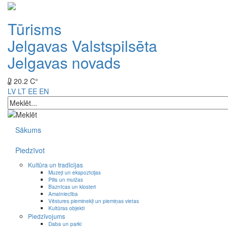
Tūrisms
Jelgavas Valstspilsēta
Jelgavas novads
20.2 C°
LV
LT
EE
EN
Sākums
Piedzīvot
Kultūra un tradīcijas
Muzeji un ekspozīcijas
Pilis un muižas
Baznīcas un klosteri
Amatniecība
Vēstures pieminekļi un piemiņas vietas
Kultūras objekti
Piedzīvojums
Daba un parki