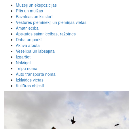
Muzeji un ekspozīcijas
Pilis un muižas
Baznīcas un klosteri
Vēstures pieminekļi un piemiņas vietas
Amatniecība
Apskates saimniecības, ražotnes
Daba un parki
Aktīvā atpūta
Veselība un labsajūta
Izgaršot
Nakšņot
Telpu noma
Auto transporta noma
Izklaides vietas
Kultūras objekti