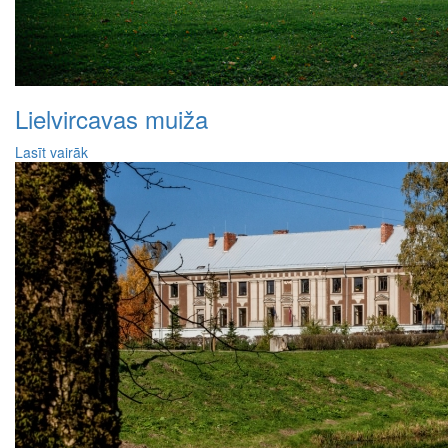
Lielvircavas muiža
Lasīt vairāk