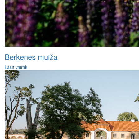
Berķenes muiža
Lasīt vairāk