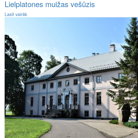
Lielplatones muižas vešūzis
Lasīt vairāk