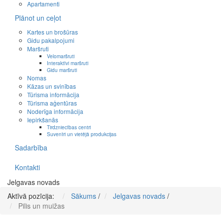
Apartamenti
Plānot un ceļot
Kartes un brošūras
Gidu pakalpojumi
Maršruti
Velomaršruti
Interaktīvi maršruti
Gidu maršruti
Nomas
Kāzas un svinības
Tūrisma informācija
Tūrisma aģentūras
Noderīga informācija
Iepirkšanās
Tirdzniecības centri
Suvenīri un vietējā produkcijas
Sadarbība
Kontakti
Jelgavas novads
Aktīvā pozīcija:
Sākums
/
Jelgavas novads
/
Pilis un muižas