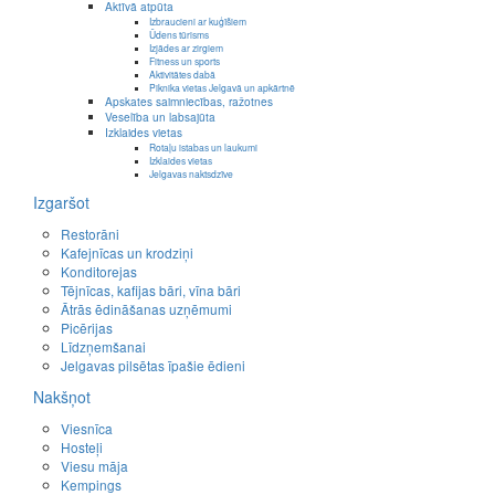
Aktīvā atpūta
Izbraucieni ar kuģīšiem
Ūdens tūrisms
Izjādes ar zirgiem
Fitness un sports
Aktivitātes dabā
Piknika vietas Jelgavā un apkārtnē
Apskates saimniecības, ražotnes
Veselība un labsajūta
Izklaides vietas
Rotaļu istabas un laukumi
Izklaides vietas
Jelgavas naktsdzīve
Izgaršot
Restorāni
Kafejnīcas un krodziņi
Konditorejas
Tējnīcas, kafijas bāri, vīna bāri
Ātrās ēdināšanas uzņēmumi
Picērijas
Līdzņemšanai
Jelgavas pilsētas īpašie ēdieni
Nakšņot
Viesnīca
Hosteļi
Viesu māja
Kempings