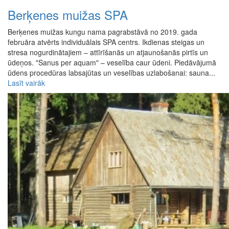
Berķenes muižas SPA
Berķenes muižas kungu nama pagrabstāvā no 2019. gada
februāra atvērts individuālais SPA centrs. Ikdienas steigas un
stresa nogurdinātajiem – attīrīšanās un atjaunošanās pirtīs un
ūdeņos. "Sanus per aquam" – veselība caur ūdeni. Piedāvājumā
ūdens procedūras labsajūtas un veselības uzlabošanai: sauna...
Lasīt vairāk