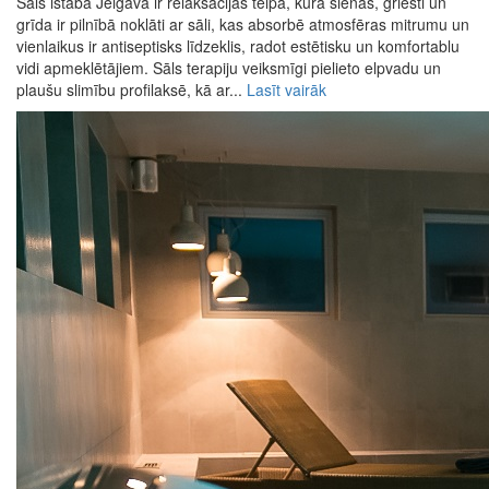
Sāls istaba Jelgavā ir relaksācijas telpa, kurā sienas, griesti un
grīda ir pilnībā noklāti ar sāli, kas absorbē atmosfēras mitrumu un
vienlaikus ir antiseptisks līdzeklis, radot estētisku un komfortablu
vidi apmeklētājiem. Sāls terapiju veiksmīgi pielieto elpvadu un
plaušu slimību profilaksē, kā ar...
Lasīt vairāk