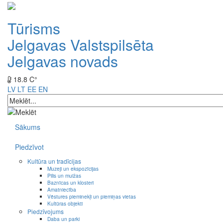
Tūrisms
Jelgavas Valstspilsēta
Jelgavas novads
18.8 C°
LV
LT
EE
EN
Sākums
Piedzīvot
Kultūra un tradīcijas
Muzeji un ekspozīcijas
Pilis un muižas
Baznīcas un klosteri
Amatniecība
Vēstures pieminekļi un piemiņas vietas
Kultūras objekti
Piedzīvojums
Daba un parki