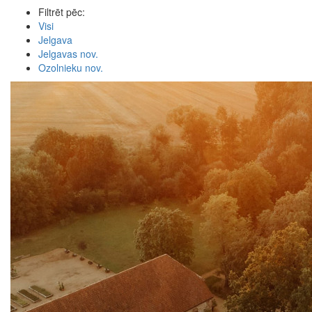
Filtrēt pēc:
Visi
Jelgava
Jelgavas nov.
Ozolnieku nov.