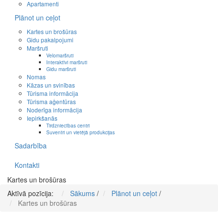
Apartamenti
Plānot un ceļot
Kartes un brošūras
Gidu pakalpojumi
Maršruti
Velomaršruti
Interaktīvi maršruti
Gidu maršruti
Nomas
Kāzas un svinības
Tūrisma informācija
Tūrisma aģentūras
Noderīga informācija
Iepirkšanās
Tirdzniecības centri
Suvenīri un vietējā produkcijas
Sadarbība
Kontakti
Kartes un brošūras
Aktīvā pozīcija:
Sākums
/
Plānot un ceļot
/
Kartes un brošūras