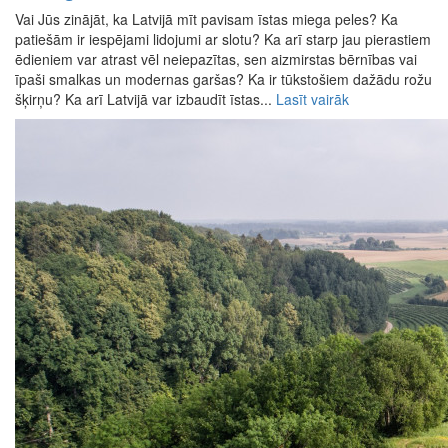
Vai Jūs zinājāt, ka Latvijā mīt pavisam īstas miega peles? Ka
patiešām ir iespējami lidojumi ar slotu? Ka arī starp jau pierastiem
ēdieniem var atrast vēl neiepazītas, sen aizmirstas bērnības vai
īpaši smalkas un modernas garšas? Ka ir tūkstošiem dažādu rožu
šķirņu? Ka arī Latvijā var izbaudīt īstas...
Lasīt vairāk