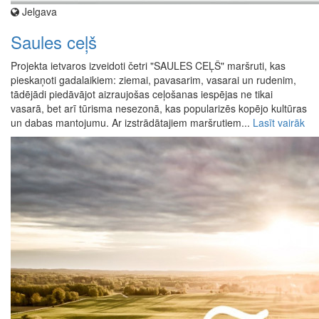
Jelgava
Saules ceļš
Projekta ietvaros izveidoti četri "SAULES CEĻŠ" maršruti, kas
pieskaņoti gadalaikiem: ziemai, pavasarim, vasarai un rudenim,
tādējādi piedāvājot aizraujošas ceļošanas iespējas ne tikai
vasarā, bet arī tūrisma nesezonā, kas popularizēs kopējo kultūras
un dabas mantojumu. Ar izstrādātajiem maršrutiem...
Lasīt vairāk