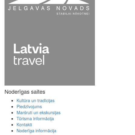
Noderīgas saites
Kultūra un tradīcijas
Piedzīvojums
Maršruti un ekskursijas
Tūrisma informācija
Kontakti
Noderīga informācija