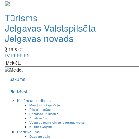
Tūrisms
Jelgavas Valstspilsēta
Jelgavas novads
19.8 C°
LV
LT
EE
EN
Sākums
Piedzīvot
Kultūra un tradīcijas
Muzeji un ekspozīcijas
Pilis un muižas
Baznīcas un klosteri
Amatniecība
Vēstures pieminekļi un piemiņas vietas
Kultūras objekti
Piedzīvojums
Daba un parki