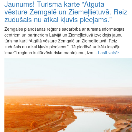
Jaunums! Tūrisma karte “Atgūtā
vēsture Zemgalē un Ziemeļlietuvā. Reiz
zudušais nu atkal kļuvis pieejams.”
Zemgales plānošanas reģions sadarbībā ar tūrisma informācijas
centriem un partneriem Latvijā un Ziemeļlietuvā izveidojis jaunu
tūrisma karti “Atgūtā vēsture Zemgalē un Ziemeļlietuvā. Reiz
zudušais nu atkal kļuvis pieejams.”. Tā piedāvā unikālu iespēju
iepazīt reģiona kultūrvēsturisko mantojumu, izm...
Lasīt vairāk