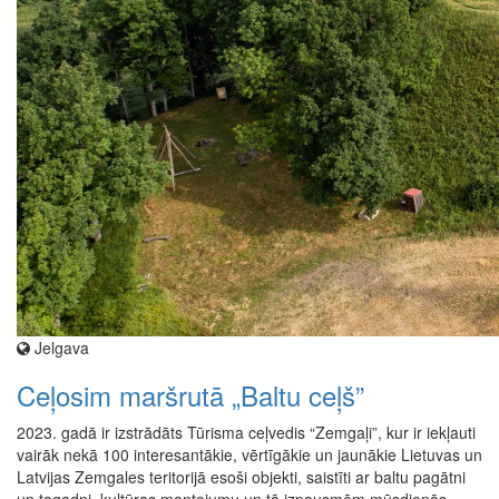
Jelgava
Ceļosim maršrutā „Baltu ceļš”
2023. gadā ir izstrādāts Tūrisma ceļvedis “Zemgaļi”, kur ir iekļauti
vairāk nekā 100 interesantākie, vērtīgākie un jaunākie Lietuvas un
Latvijas Zemgales teritorijā esoši objekti, saistīti ar baltu pagātni