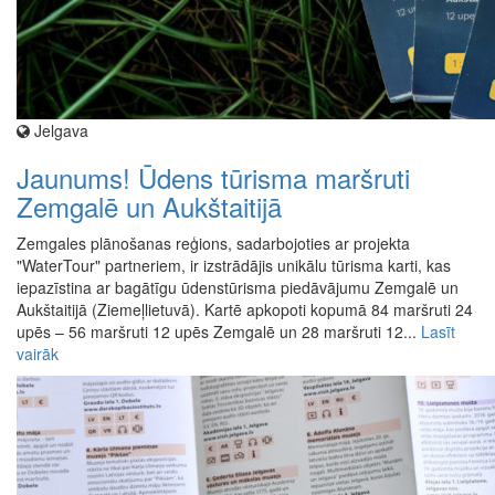
Jelgava
Jaunums! Ūdens tūrisma maršruti
Zemgalē un Aukštaitijā
Zemgales plānošanas reģions, sadarbojoties ar projekta
"WaterTour" partneriem, ir izstrādājis unikālu tūrisma karti, kas
iepazīstina ar bagātīgu ūdenstūrisma piedāvājumu Zemgalē un
Aukštaitijā (Ziemeļlietuvā). Kartē apkopoti kopumā 84 maršruti 24
upēs – 56 maršruti 12 upēs Zemgalē un 28 maršruti 12...
Lasīt
vairāk