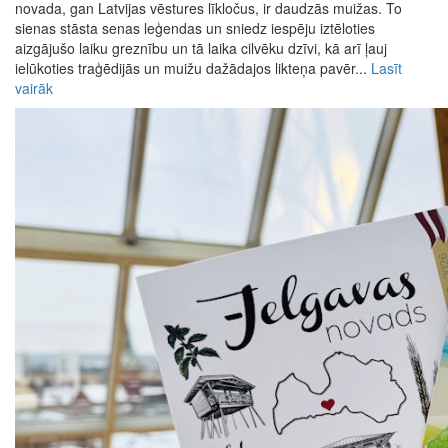
novada, gan Latvijas vēstures līkločus, ir daudzās muižas. To
sienas stāsta senas leģendas un sniedz iespēju iztēloties
aizgājušo laiku greznību un tā laika cilvēku dzīvi, kā arī ļauj
ielūkoties traģēdijās un muižu dažādajos likteņa pavēr...
Lasīt
vairāk