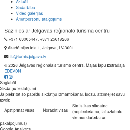
Aktuāli
Sadarbība
Video galerijas
Amatpersonu atalgojums
Sazinies ar Jelgavas reģionālo tūrisma centru
+371 63005447, +371 25619266
Akadēmijas iela 1, Jelgava, LV-3001
tic@tornis.jelgava.lv
© 2026 Jelgavas reģionālais tūrisma centrs. Mājas lapu izstrādāja
EDEVON
Saglabāt
Sīkdatņu iestatījumi
Ja piekrītat šo papildu sīkdatņu izmantošanai, lūdzu, atzīmējiet savu
izvēli:
Statistikas sīkdatne
Apstiprināt visas
Noraidīt visas
(nepieciešama, lai uzlabotu
vietnes darbību un
pakalpojumus)
Google Analytics