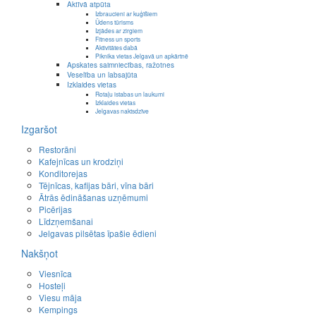
Aktīvā atpūta
Izbraucieni ar kuģīšiem
Ūdens tūrisms
Izjādes ar zirgiem
Fitness un sports
Aktivitātes dabā
Piknika vietas Jelgavā un apkārtnē
Apskates saimniecības, ražotnes
Veselība un labsajūta
Izklaides vietas
Rotaļu istabas un laukumi
Izklaides vietas
Jelgavas naktsdzīve
Izgaršot
Restorāni
Kafejnīcas un krodziņi
Konditorejas
Tējnīcas, kafijas bāri, vīna bāri
Ātrās ēdināšanas uzņēmumi
Picērijas
Līdzņemšanai
Jelgavas pilsētas īpašie ēdieni
Nakšņot
Viesnīca
Hosteļi
Viesu māja
Kempings