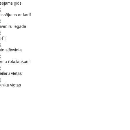
eejams gids
ksājums ar karti
venīru iegāde
-Fi
to stāvvieta
rnu rotaļlaukumi
eileru vietas
knika vietas