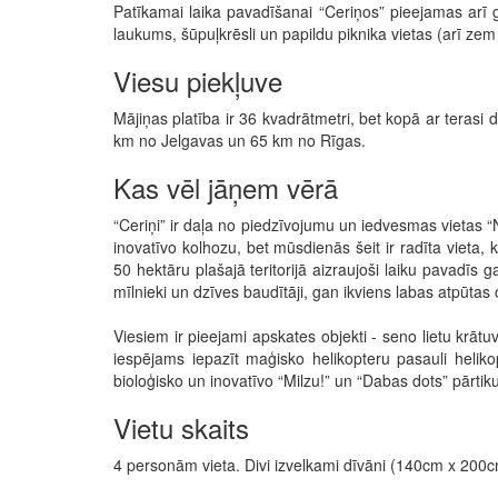
Patīkamai laika pavadīšanai “Ceriņos” pieejamas arī 
laukums, šūpuļkrēsli un papildu piknika vietas (arī ze
Viesu piekļuve
Mājiņas platība ir 36 kvadrātmetri, bet kopā ar terasi
km no Jelgavas un 65 km no Rīgas.
Kas vēl jāņem vērā
“Ceriņi” ir daļa no piedzīvojumu un iedvesmas vietas 
inovatīvo kolhozu, bet mūsdienās šeit ir radīta vieta,
50 hektāru plašajā teritorijā aizraujoši laiku pavadī
mīlnieki un dzīves baudītāji, gan ikviens labas atpūtas c
Viesiem ir pieejami apskates objekti - seno lietu krātu
iespējams iepazīt maģisko helikopteru pasauli helik
bioloģisko un inovatīvo “Milzu!” un “Dabas dots” pārtiku
Vietu skaits
4 personām vieta. Divi izvelkami dīvāni (140cm x 200