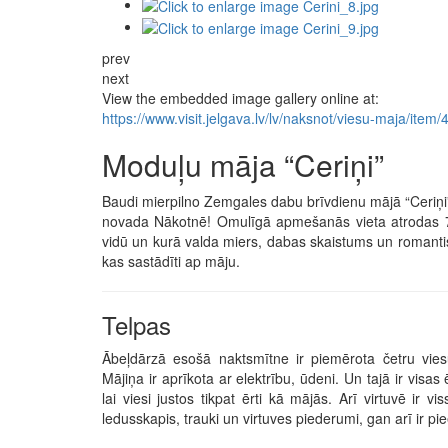
prev
next
View the embedded image gallery online at:
https://www.visit.jelgava.lv/lv/naksnot/viesu-maja/it
Moduļu māja “Ceriņi”
Baudi mierpilno Zemgales dabu brīvdienu mājā “Ceriņi”
novada Nākotnē! Omulīgā apmešanās vieta atrodas 7,
vidū un kurā valda miers, dabas skaistums un romant
kas sastādīti ap māju.
Telpas
Ābeļdārzā esošā naktsmītne ir piemērota četru viesu
Mājiņa ir aprīkota ar elektrību, ūdeni. Un tajā ir vis
lai viesi justos tikpat ērti kā mājās. Arī virtuvē ir 
ledusskapis, trauki un virtuves piederumi, gan arī ir 