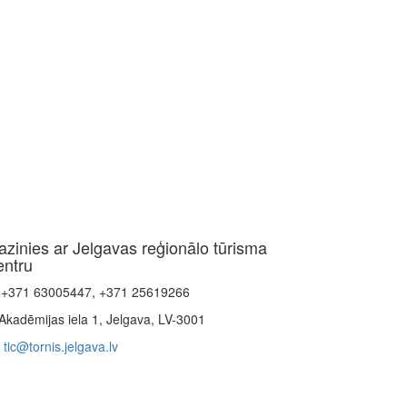
azinies ar Jelgavas reģionālo tūrisma
entru
+371 63005447, +371 25619266
Akadēmijas iela 1, Jelgava, LV-3001
tic@tornis.jelgava.lv