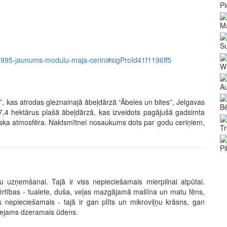
Pi
Ma
Su
em/4995-jaunums-modulu-maja-cerini#sigProId41f1196ff5
Wi
Au
, kas atrodas gleznainajā ābeļdārzā “Ābeles un bites”, Jelgavas
Bē
4 hektārus plašā ābeļdārzā, kas izveidots pagājušā gadsimta
iska atmosfēra. Naktsmītnei nosaukums dots par godu ceriņiem,
Tr
Pi
 uzņemšanai. Tajā ir viss nepieciešamais mierpilnai atpūtai.
as ērtības - tualete, duša, veļas mazgājamā mašīna un matu fēns,
viss nepieciešamais - tajā ir gan plīts un mikroviļņu krāsns, gan
pieejams dzeramais ūdens.