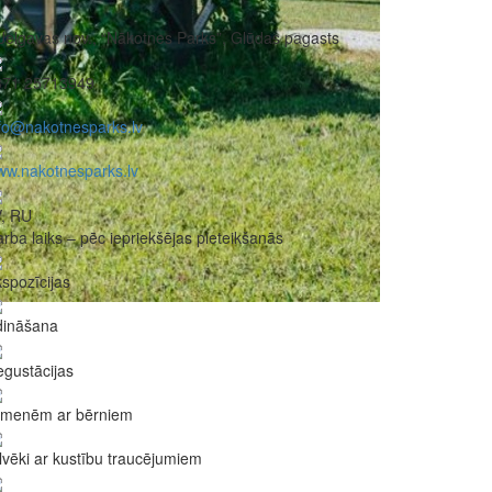
Jelgavas nov., “Nākotnes Parks”, Glūdas pagasts
371 25713949
fo@nakotnesparks.lv
w.nakotnesparks.lv
V, RU
rba laiks – pēc iepriekšējas pieteikšanās
spozīcijas
dināšana
gustācijas
imenēm ar bērniem
lvēki ar kustību traucējumiem