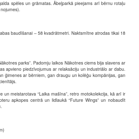
galda spēles un grāmatas. Ābeļparkā pieejams arī bērnu rotaļu
m nojumes).
 dabas baudīšanai – 58 kvadrātmetri. Naktsmītne atrodas tikai 18
“Nākotnes parks”. Padomju laikos Nākotnes ciems bija slavens ar
 kas apvieno piedzīvojumus ar relaksāciju un industriālo ar dabu.
s gan ģimenes ar bērniem, gan draugu un kolēģu kompānijas, gan
ienītājs.
ve un meistarotava “Laika mašīna”, retro motokolekcija, kā arī ir
opteru apkopes centrā un lidlaukā “Future Wings” un nobaudīt
.
cm)