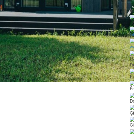
+
in
ww
L
Da
Ek
Ē
De
Ģ
Ci