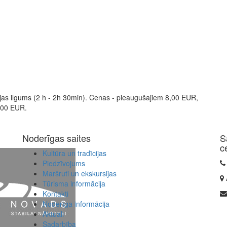
jas ilgums (2 h - 2h 30min). Cenas - pieaugušajiem 8,00 EUR,
,00 EUR.
Noderīgas saites
S
c
Kultūra un tradīcijas
Piedzīvojums
Maršruti un ekskursijas
Tūrisma informācija
Kontakti
Noderīga informācija
Aktuāli
Sadarbība