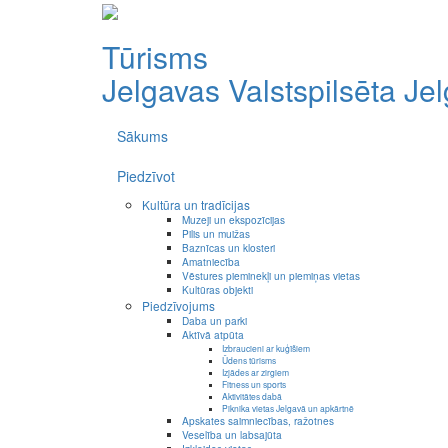
Tūrisms
Jelgavas Valstspilsēta
Je
Sākums
Piedzīvot
Kultūra un tradīcijas
Muzeji un ekspozīcijas
Pilis un muižas
Baznīcas un klosteri
Amatniecība
Vēstures pieminekļi un piemiņas vietas
Kultūras objekti
Piedzīvojums
Daba un parki
Aktīvā atpūta
Izbraucieni ar kuģīšiem
Ūdens tūrisms
Izjādes ar zirgiem
Fitness un sports
Aktivitātes dabā
Piknika vietas Jelgavā un apkārtnē
Apskates saimniecības, ražotnes
Veselība un labsajūta