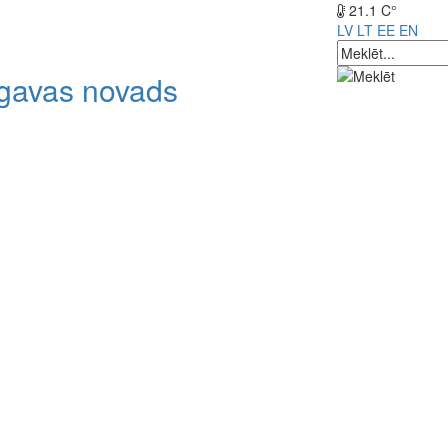
21.1 C°
LV
LT
EE
EN
lgavas novads