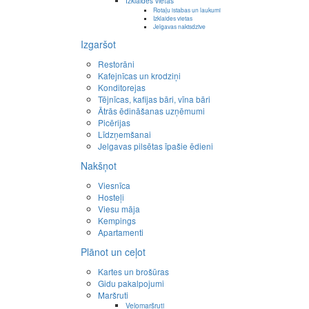
Izklaides vietas
Rotaļu istabas un laukumi
Izklaides vietas
Jelgavas naktsdzīve
Izgaršot
Restorāni
Kafejnīcas un krodziņi
Konditorejas
Tējnīcas, kafijas bāri, vīna bāri
Ātrās ēdināšanas uzņēmumi
Picērijas
Līdzņemšanai
Jelgavas pilsētas īpašie ēdieni
Nakšņot
Viesnīca
Hosteļi
Viesu māja
Kempings
Apartamenti
Plānot un ceļot
Kartes un brošūras
Gidu pakalpojumi
Maršruti
Velomaršruti