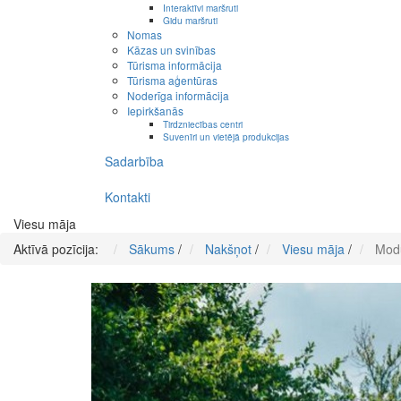
Interaktīvi maršruti
Gidu maršruti
Nomas
Kāzas un svinības
Tūrisma informācija
Tūrisma aģentūras
Noderīga informācija
Iepirkšanās
Tirdzniecības centri
Suvenīri un vietējā produkcijas
Sadarbība
Kontakti
Viesu māja
Aktīvā pozīcija:
Sākums
/
Nakšņot
/
Viesu māja
/
Modu