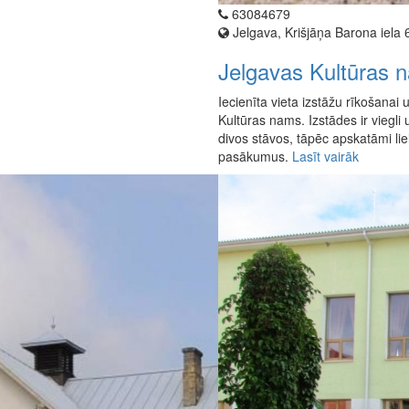
63084679
Jelgava, Krišjāņa Barona iela 
Jelgavas Kultūras 
Iecienīta vieta izstāžu rīkošanai
Kultūras nams. Izstādes ir viegli 
divos stāvos, tāpēc apskatāmi li
pasākumus.
Lasīt vairāk