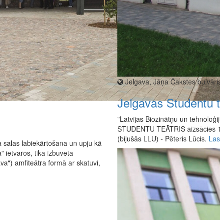
Jelgava, Jāņa Čakstes bulvāri
Jelgavas Studentu t
"Latvijas Biozinātņu un tehnoloģi
STUDENTU TEĀTRIS aizsācies 19
(bijušās LLU) - Pēteris Lūcis.
Las
a salas labiekārtošana un upju kā
 ietvaros, tika izbūvēta
a") amfiteātra formā ar skatuvi,