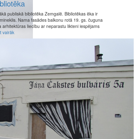
bliotēka
elākā publiskā bibliotēka Zemgalē. Bibliotēkas ēka ir
emineklis. Nama fasādes balkonu rotā 19. gs. čuguna
a arhitektūras liecību ar neparastu likteni iespējams
t vairāk