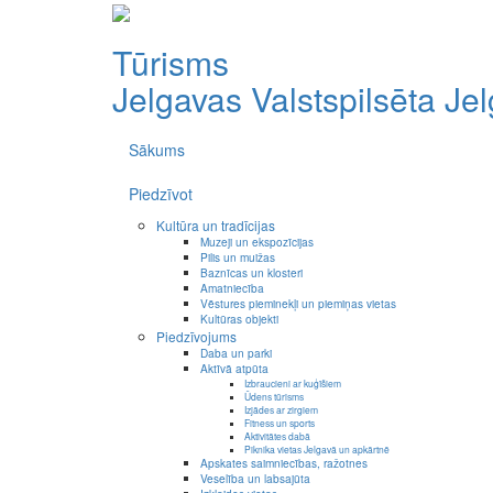
Tūrisms
Jelgavas Valstspilsēta
Je
Sākums
Piedzīvot
Kultūra un tradīcijas
Muzeji un ekspozīcijas
Pilis un muižas
Baznīcas un klosteri
Amatniecība
Vēstures pieminekļi un piemiņas vietas
Kultūras objekti
Piedzīvojums
Daba un parki
Aktīvā atpūta
Izbraucieni ar kuģīšiem
Ūdens tūrisms
Izjādes ar zirgiem
Fitness un sports
Aktivitātes dabā
Piknika vietas Jelgavā un apkārtnē
Apskates saimniecības, ražotnes
Veselība un labsajūta