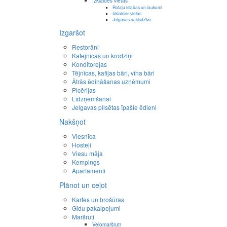
Izklaides vietas
Rotaļu istabas un laukumi
Izklaides vietas
Jelgavas naktsdzīve
Izgaršot
Restorāni
Kafejnīcas un krodziņi
Konditorejas
Tējnīcas, kafijas bāri, vīna bāri
Ātrās ēdināšanas uzņēmumi
Picērijas
Līdzņemšanai
Jelgavas pilsētas īpašie ēdieni
Nakšņot
Viesnīca
Hosteļi
Viesu māja
Kempings
Apartamenti
Plānot un ceļot
Kartes un brošūras
Gidu pakalpojumi
Maršruti
Velomaršruti