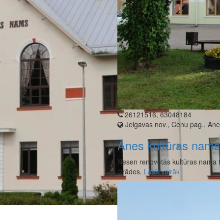
26121516, 63048184
Jelgavas nov., Cenu pag., Āne,
Ānes kultūras nams
Nesen renovētās kultūras nama te
izrādes.
Lasīt vairāk