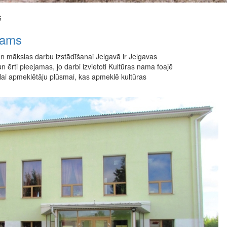
6
nams
 un mākslas darbu izstādīšanai Jelgavā ir Jelgavas
un ērti pieejamas, jo darbi izvietoti Kultūras nama foajē
elai apmeklētāju plūsmai, kas apmeklē kultūras