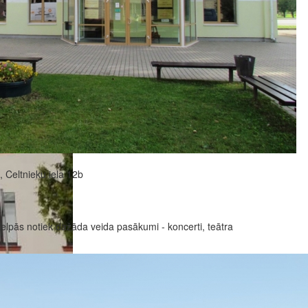
 Celtnieku iela 12b
lpās notiek dažāda veida pasākumi - koncerti, teātra