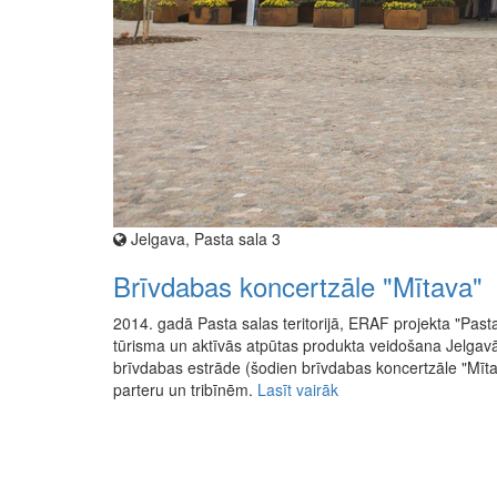
Jelgava, Pasta sala 3
Brīvdabas koncertzāle "Mītava"
2014. gadā Pasta salas teritorijā, ERAF projekta "Past
tūrisma un aktīvās atpūtas produkta veidošana Jelgavā"
brīvdabas estrāde (šodien brīvdabas koncertzāle "Mītav
parteru un tribīnēm.
Lasīt vairāk