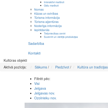
Interaktīvi maršruti
Gidu maršruti
Nomas
Kāzas un svinības
Tūrisma informācija
Tūrisma aģentūras
Noderīga informācija
Iepirkšanās
Tirdzniecības centri
Suvenīri un vietējā produkcijas
Sadarbība
Kontakti
Kultūras objekti
Aktīvā pozīcija:
Sākums
/
Piedzīvot
/
Kultūra un tradīcijas
Filtrēt pēc:
Visi
Jelgava
Jelgavas nov.
Ozolnieku nov.