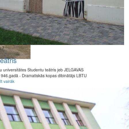
s 7
eātris
ju universitātes Studentu teātris jeb JELGAVAS
46.gadā - Dramatiskās kopas dibinātājs LBTU
īt vairāk