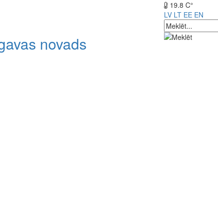
19.8 C°
LV
LT
EE
EN
lgavas novads