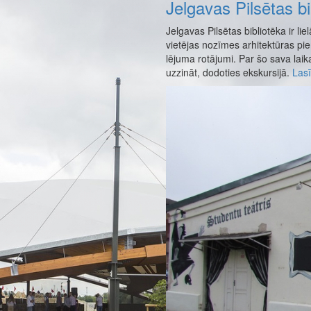
Jelgavas Pilsētas bi
Jelgavas Pilsētas bibliotēka ir li
vietējas nozīmes arhitektūras pi
lējuma rotājumi. Par šo sava laik
uzzināt, dodoties ekskursijā.
Lasī