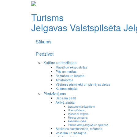
Tūrisms
Jelgavas Valstspilsēta
Je
Sākums
Piedzīvot
Kultūra un tradīcijas
Muzeji un ekspozīcijas
Pilis un muižas
Baznīcas un klosteri
Amatniecība
Vēstures pieminekļi un piemiņas vietas
Kultūras objekti
Piedzīvojums
Daba un parki
Aktīvā atpūta
Izbraucieni ar kuģīšiem
Ūdens tūrisms
Izjādes ar zirgiem
Fitness un sports
Aktivitātes dabā
Piknika vietas Jelgavā un apkārtnē
Apskates saimniecības, ražotnes
Veselība un labsajūta