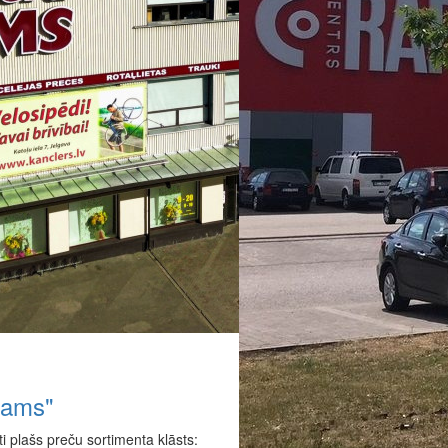
Nams"
i plašs preču sortimenta klāsts: