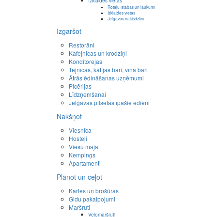
Izklaides vietas
Rotaļu istabas un laukumi
Izklaides vietas
Jelgavas naktsdzīve
Izgaršot
Restorāni
Kafejnīcas un krodziņi
Konditorejas
Tējnīcas, kafijas bāri, vīna bāri
Ātrās ēdināšanas uzņēmumi
Picērijas
Līdzņemšanai
Jelgavas pilsētas īpašie ēdieni
Nakšņot
Viesnīca
Hosteļi
Viesu māja
Kempings
Apartamenti
Plānot un ceļot
Kartes un brošūras
Gidu pakalpojumi
Maršruti
Velomaršruti