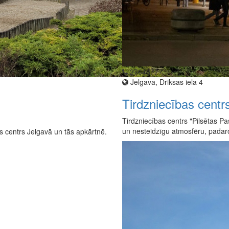
27646777
Jelgava, Driksas iela 4
Tirdzniecības centr
Tirdzniecības centrs "Pilsētas Pa
un nesteidzīgu atmosfēru, padaro
as centrs Jelgavā un tās apkārtnē.