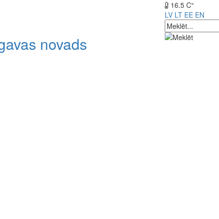
16.5 C°
LV
LT
EE
EN
lgavas novads