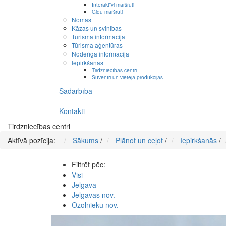
Interaktīvi maršruti
Gidu maršruti
Nomas
Kāzas un svinības
Tūrisma informācija
Tūrisma aģentūras
Noderīga informācija
Iepirkšanās
Tirdzniecības centri
Suvenīri un vietējā produkcijas
Sadarbība
Kontakti
Tirdzniecības centri
Aktīvā pozīcija:
Sākums
/
Plānot un ceļot
/
Iepirkšanās
/
Filtrēt pēc:
Visi
Jelgava
Jelgavas nov.
Ozolnieku nov.