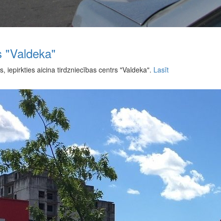
s "Valdeka"
 iepirkties aicina tirdzniecības centrs "Valdeka".
Lasīt