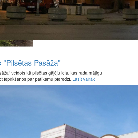
s "Pilsētas Pasāža"
sāža" veidots kā pilsētas gājēju iela, kas rada mājīgu
t iepirkšanos par patīkamu pieredzi.
Lasīt vairāk