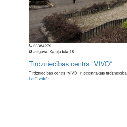
26384279
Jelgava, Katoļu iela 18
Tirdzniecības centrs "VIVO"
Tirdzniecības centrs "VIVO" ir iecienītākais tirdzniecīb
Lasīt vairāk