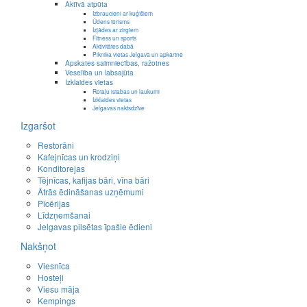
Aktīvā atpūta
Izbraucieni ar kuģīšiem
Ūdens tūrisms
Izjādes ar zirgiem
Fitness un sports
Aktivitātes dabā
Piknika vietas Jelgavā un apkārtnē
Apskates saimniecības, ražotnes
Veselība un labsajūta
Izklaides vietas
Rotaļu istabas un laukumi
Izklaides vietas
Jelgavas naktsdzīve
Izgaršot
Restorāni
Kafejnīcas un krodziņi
Konditorejas
Tējnīcas, kafijas bāri, vīna bāri
Ātrās ēdināšanas uzņēmumi
Picērijas
Līdzņemšanai
Jelgavas pilsētas īpašie ēdieni
Nakšņot
Viesnīca
Hosteļi
Viesu māja
Kempings