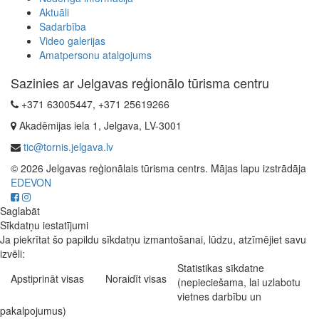
Aktuāli
Sadarbība
Video galerijas
Amatpersonu atalgojums
Sazinies ar Jelgavas reģionālo tūrisma centru
+371 63005447, +371 25619266
Akadēmijas iela 1, Jelgava, LV-3001
tic@tornis.jelgava.lv
© 2026 Jelgavas reģionālais tūrisma centrs. Mājas lapu izstrādāja
EDEVON
Saglabāt
Sīkdatņu iestatījumi
Ja piekrītat šo papildu sīkdatņu izmantošanai, lūdzu, atzīmējiet savu
izvēli:
Statistikas sīkdatne
Apstiprināt visas
Noraidīt visas
(nepieciešama, lai uzlabotu
vietnes darbību un
pakalpojumus)