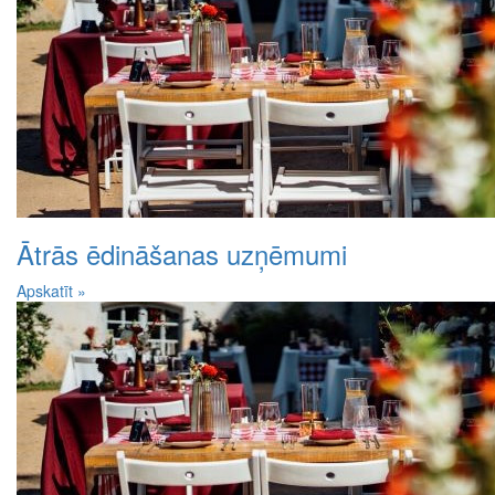
Ātrās ēdināšanas uzņēmumi
Apskatīt »