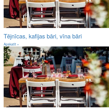
Tējnīcas, kafijas bāri, vīna bāri
Apskatīt »