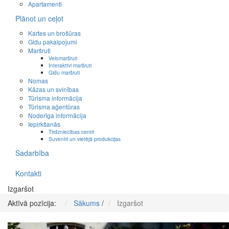
Apartamenti
Plānot un ceļot
Kartes un brošūras
Gidu pakalpojumi
Maršruti
Velomaršruti
Interaktīvi maršruti
Gidu maršruti
Nomas
Kāzas un svinības
Tūrisma informācija
Tūrisma aģentūras
Noderīga informācija
Iepirkšanās
Tirdzniecības centri
Suvenīri un vietējā produkcijas
Sadarbība
Kontakti
Izgaršot
Aktīvā pozīcija:
Sākums
/
Izgaršot