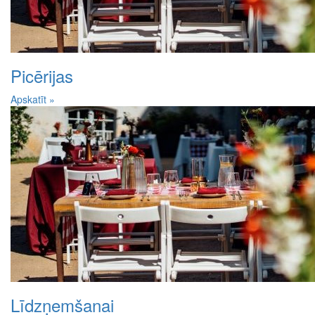
Picērijas
Apskatīt »
Līdzņemšanai