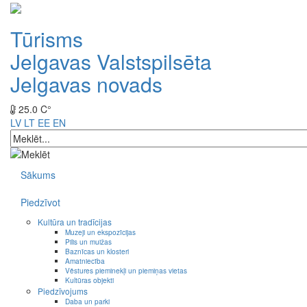
Tūrisms
Jelgavas Valstspilsēta
Jelgavas novads
25.0 C°
LV
LT
EE
EN
Sākums
Piedzīvot
Kultūra un tradīcijas
Muzeji un ekspozīcijas
Pilis un muižas
Baznīcas un klosteri
Amatniecība
Vēstures pieminekļi un piemiņas vietas
Kultūras objekti
Piedzīvojums
Daba un parki