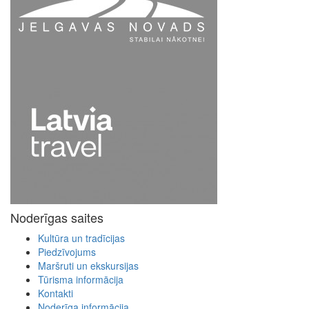
Noderīgas saites
Kultūra un tradīcijas
Piedzīvojums
Maršruti un ekskursijas
Tūrisma informācija
Kontakti
Noderīga informācija