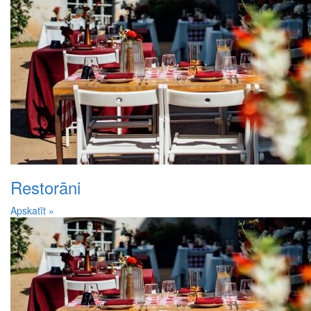
Restorāni
Apskatīt »