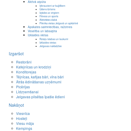
Aktīvā atpūta
Izbraucieni ar kuģīšiem
Ūdens tūrisms
Izjādes ar zirgiem
Fitness un sports
Aktivitātes dabā
Piknika vietas Jelgavā un apkārtnē
Apskates saimniecības, ražotnes
Veselība un labsajūta
Izklaides vietas
Rotaļu istabas un laukumi
Izklaides vietas
Jelgavas naktsdzīve
Izgaršot
Restorāni
Kafejnīcas un krodziņi
Konditorejas
Tējnīcas, kafijas bāri, vīna bāri
Ātrās ēdināšanas uzņēmumi
Picērijas
Līdzņemšanai
Jelgavas pilsētas īpašie ēdieni
Nakšņot
Viesnīca
Hosteļi
Viesu māja
Kempings