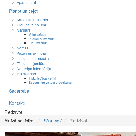
Apartamenti
Plānot un ceļot
Kartes un brošūras
Gidu pakalpojumi
Maršruti
Velomaršruti
Interaktīvi maršruti
Gidu maršruti
Nomas
Kāzas un svinības
Tūrisma informācija
Tūrisma aģentūras
Noderīga informācija
Iepirkšanās
Tirdzniecības centri
Suvenīri un vietējā produkcijas
Sadarbība
Kontakti
Piedzīvot
Aktīvā pozīcija:
Sākums
/
Piedzīvot