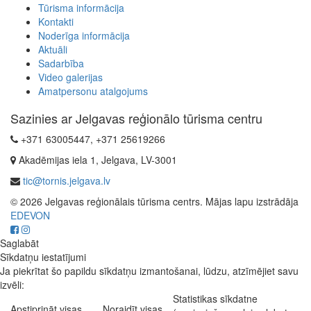
Tūrisma informācija
Kontakti
Noderīga informācija
Aktuāli
Sadarbība
Video galerijas
Amatpersonu atalgojums
Sazinies ar Jelgavas reģionālo tūrisma centru
+371 63005447, +371 25619266
Akadēmijas iela 1, Jelgava, LV-3001
tic@tornis.jelgava.lv
© 2026 Jelgavas reģionālais tūrisma centrs. Mājas lapu izstrādāja
EDEVON
Saglabāt
Sīkdatņu iestatījumi
Ja piekrītat šo papildu sīkdatņu izmantošanai, lūdzu, atzīmējiet savu
izvēli:
Statistikas sīkdatne
Apstiprināt visas
Noraidīt visas