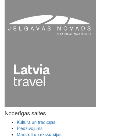
Noderīgas saites
Kultūra un tradīcijas
Piedzīvojums
Maršruti un ekskursijas