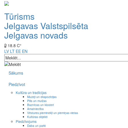
Tūrisms
Jelgavas Valstspilsēta
Jelgavas novads
18.8 C°
LV
LT
EE
EN
Sākums
Piedzīvot
Kultūra un tradīcijas
Muzeji un ekspozīcijas
Pilis un muižas
Baznīcas un klosteri
Amatniecība
Vēstures pieminekļi un piemiņas vietas
Kultūras objekti
Piedzīvojums
Daba un parki