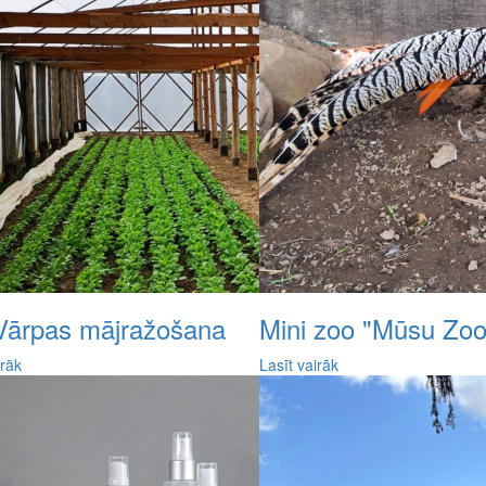
Vārpas mājražošana
Mini zoo "Mūsu Zoo
irāk
Lasīt vairāk