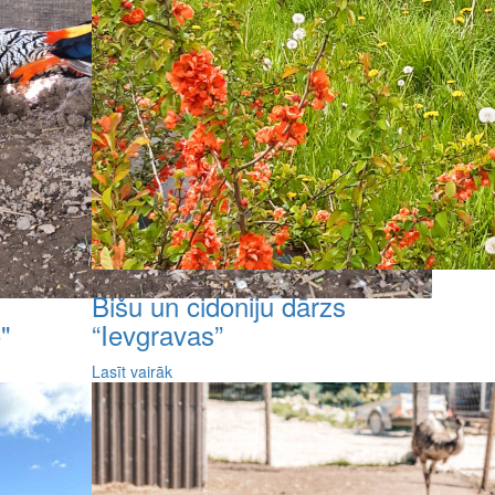
Bišu un cidoniju dārzs
"
“Ievgravas”
Lasīt vairāk