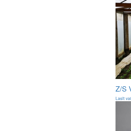
Z/S 
Lasīt va