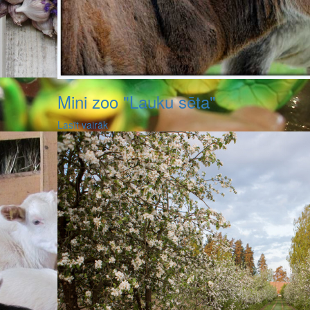
Mini zoo "Lauku sēta"
Lasīt vairāk