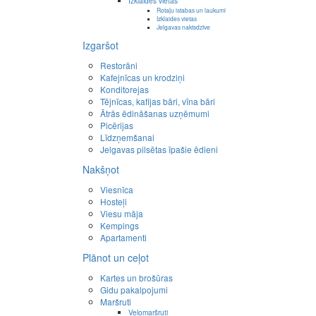
Izklaides vietas
Rotaļu istabas un laukumi
Izklaides vietas
Jelgavas naktsdzīve
Izgaršot
Restorāni
Kafejnīcas un krodziņi
Konditorejas
Tējnīcas, kafijas bāri, vīna bāri
Ātrās ēdināšanas uzņēmumi
Picērijas
Līdzņemšanai
Jelgavas pilsētas īpašie ēdieni
Nakšņot
Viesnīca
Hosteļi
Viesu māja
Kempings
Apartamenti
Plānot un ceļot
Kartes un brošūras
Gidu pakalpojumi
Maršruti
Velomaršruti