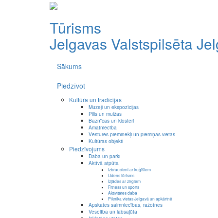
Tūrisms
Jelgavas Valstspilsēta
Je
Sākums
Piedzīvot
Kultūra un tradīcijas
Muzeji un ekspozīcijas
Pilis un muižas
Baznīcas un klosteri
Amatniecība
Vēstures pieminekļi un piemiņas vietas
Kultūras objekti
Piedzīvojums
Daba un parki
Aktīvā atpūta
Izbraucieni ar kuģīšiem
Ūdens tūrisms
Izjādes ar zirgiem
Fitness un sports
Aktivitātes dabā
Piknika vietas Jelgavā un apkārtnē
Apskates saimniecības, ražotnes
Veselība un labsajūta