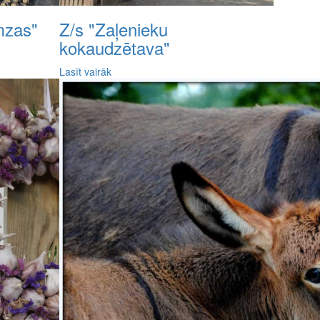
mzas"
Z/s "Zaļenieku
kokaudzētava"
Lasīt vairāk