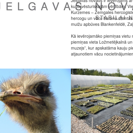
Jelgavas novads ir ievērojams a
kultūrvēsturiskajām vērtībām. Vi
Kurzemes – Zemgales hercogiste
hercogu un vācu baronu dzimtas,
muižu apbūves Blankenfeldē, Zaļe
Kā ievērojamāko piemiņas vietu
piemiņas vieta Ložmetējkalnā un 
muzejs”, kur apskatāma kauju pie
atjaunotiem vācu nocietinājumie