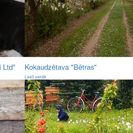
 Ltd"
Kokaudzētava "Bētras"
Lasīt vairāk