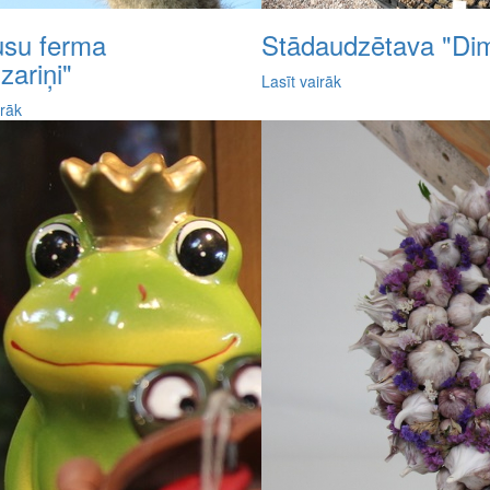
usu ferma
Stādaudzētava "Di
zariņi"
Lasīt vairāk
irāk