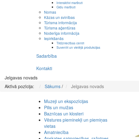
Interaktīvi maršruti
Gidu maršruti
Nomas
Kāzas un svinības
Tūrisma informācija
Tūrisma aģentūras
Noderīga informācija
Iepirkšanās
Tirdzniecības centri
Suvenīri un vietējā produkcijas
Sadarbība
Kontakti
Jelgavas novads
Aktīvā pozīcija:
Sākums
/
Jelgavas novads
Muzeji un ekspozīcijas
Pilis un muižas
Baznīcas un klosteri
Vēstures pieminekļi un piemiņas
vietas
Amatniecība
Apskates saimniecības, ražotnes