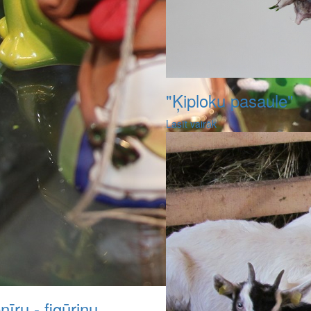
"Ķiploku pasaule"
Lasīt vairāk
īru - figūriņu