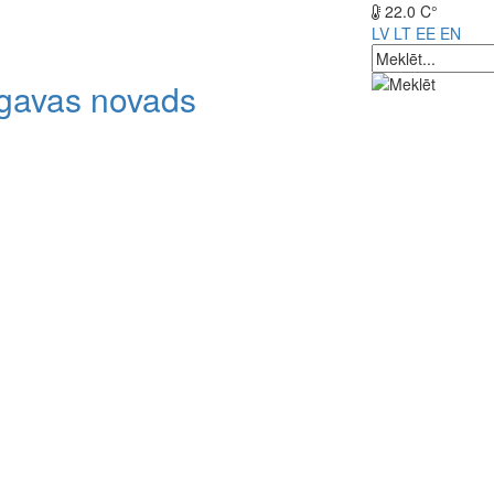
22.0 C°
LV
LT
EE
EN
lgavas novads