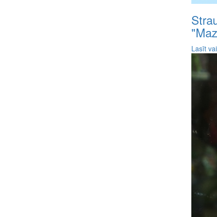
Stra
"Maz
Lasīt va