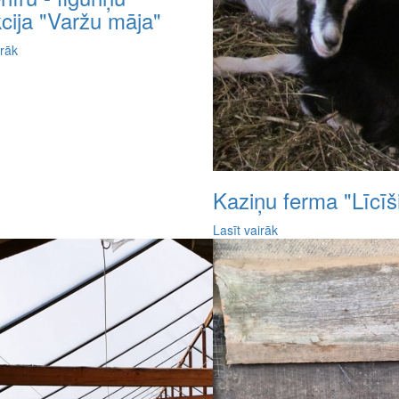
cija "Varžu māja"
irāk
Kaziņu ferma "Līcīši
Lasīt vairāk