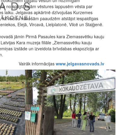
r notikumiem bagātu vēsturi un nozīmīgām
ena no spilgtākajām vēstures lappusēm vēsta par
s laiku. Jelgavas apkārtnē dzīvojušas Kurzemes
 kā liecību nākošām paaudzēm atstājot iespaidīgas
niekos, Elejā, Vircavā, Lielplatonē, Vilcē un Staļģenē.
 novadā jāmin Pirmā Pasaules kara Ziemassvētku kauju
Latvijas Kara muzeja filiāle „Ziemassvētku kauju
miņas izstāde un izveidota brīvdabas ekspozīcija ar
m.
Vairāk informācijas
www.jelgavasnovads.lv