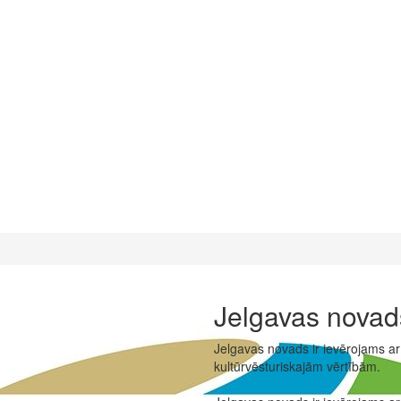
Jelgavas novad
Jelgavas novads ir ievērojams a
kultūrvēsturiskajām vērtībām.