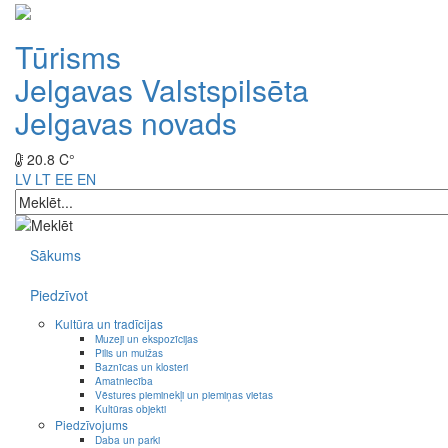
Tūrisms
Jelgavas Valstspilsēta
Jelgavas novads
20.8 C°
LV
LT
EE
EN
Sākums
Piedzīvot
Kultūra un tradīcijas
Muzeji un ekspozīcijas
Pilis un muižas
Baznīcas un klosteri
Amatniecība
Vēstures pieminekļi un piemiņas vietas
Kultūras objekti
Piedzīvojums
Daba un parki