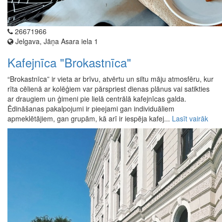
26671966
Jelgava, Jāņa Asara iela 1
Kafejnīca "Brokastnīca"
“Brokastnīca” ir vieta ar brīvu, atvērtu un siltu māju atmosfēru, kur
rīta cēlienā ar kolēģiem var pārspriest dienas plānus vai satikties
ar draugiem un ģimeni pie lielā centrālā kafejnīcas galda.
Ēdināšanas pakalpojumi ir pieejami gan individuāliem
apmeklētājiem, gan grupām, kā arī ir iespēja kafej...
Lasīt vairāk