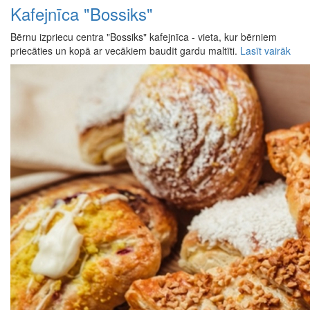
Kafejnīca "Bossiks"
Bērnu izpriecu centra "Bossiks" kafejnīca - vieta, kur bērniem
priecāties un kopā ar vecākiem baudīt gardu maltīti.
Lasīt vairāk