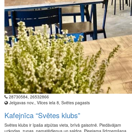
28730584, 26532866
Jelgavas nov., Vilces iela 8, Svētes pagasts
Kafejnīca “Svētes klubs”
Svētes klubs ir īpaša atpūtas vieta, brīvā gaisotnē. Piedāvājam
uzkodas, zupas, pamatēdienus un saldos. Pieejama līdzņemšana.