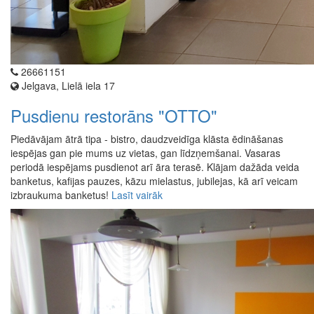
26661151
Jelgava, Lielā iela 17
Pusdienu restorāns "OTTO"
Piedāvājam ātrā tipa - bistro, daudzveidīga klāsta ēdināšanas
iespējas gan pie mums uz vietas, gan līdzņemšanai. Vasaras
periodā iespējams pusdienot arī āra terasē. Klājam dažāda veida
banketus, kafijas pauzes, kāzu mielastus, jubilejas, kā arī veicam
izbraukuma banketus!
Lasīt vairāk