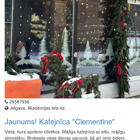
29587936
Jelgava, Akadēmijas iela 4a
Jaunums! Kafejnīca "Clementine"
Vieta, kura apvieno cilvēkus. Mājīga kafejnīca ar siltu, mājīgu
atmosfēru. Brokastis visas dienas garumā, kā arī otrie ēdieni,