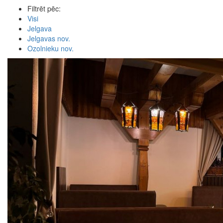
Filtrēt pēc:
Visi
Jelgava
Jelgavas nov.
Ozolnieku nov.