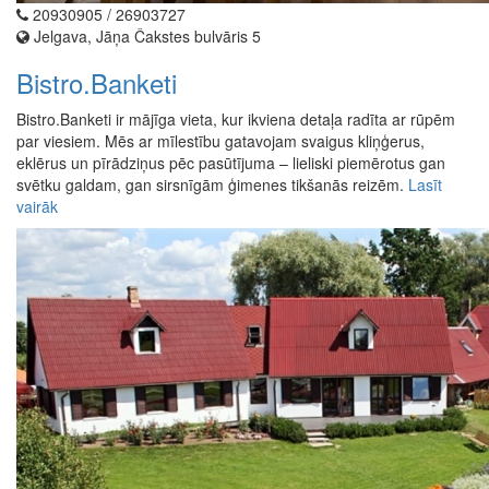
20930905 / 26903727
Jelgava, Jāņa Čakstes bulvāris 5
Bistro.Banketi
Bistro.Banketi ir mājīga vieta, kur ikviena detaļa radīta ar rūpēm
par viesiem. Mēs ar mīlestību gatavojam svaigus kliņģerus,
eklērus un pīrādziņus pēc pasūtījuma – lieliski piemērotus gan
svētku galdam, gan sirsnīgām ģimenes tikšanās reizēm.
Lasīt
vairāk