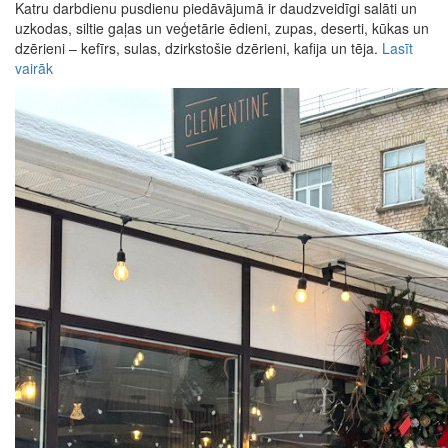
Katru darbdienu pusdienu piedāvājumā ir daudzveidīgi salāti un
uzkodas, siltie gaļas un veģetārie ēdieni, zupas, deserti, kūkas un
dzērieni – kefīrs, sulas, dzirkstošie dzērieni, kafija un tēja.
Lasīt
vairāk