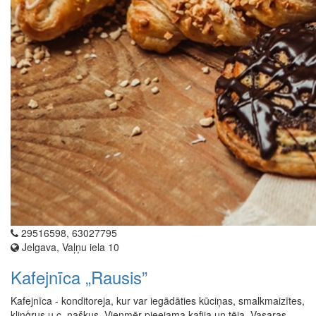
29516598, 63027795
Jelgava, Vaļņu iela 10
Kafejnīca „Rausis”
Kafejnīca - konditoreja, kur var iegādāties kūciņas, smalkmaizītes,
kliņģrus u.c. našķus. Vienmēr pieejama kafija un tēja. Vasaras