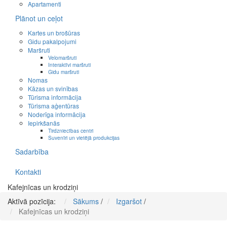
Apartamenti
Plānot un ceļot
Kartes un brošūras
Gidu pakalpojumi
Maršruti
Velomaršruti
Interaktīvi maršruti
Gidu maršruti
Nomas
Kāzas un svinības
Tūrisma informācija
Tūrisma aģentūras
Noderīga informācija
Iepirkšanās
Tirdzniecības centri
Suvenīri un vietējā produkcijas
Sadarbība
Kontakti
Kafejnīcas un krodziņi
Aktīvā pozīcija:
Sākums
/
Izgaršot
/
Kafejnīcas un krodziņi