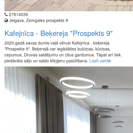
27814539
Jelgava, Zemgales prospekts 9
Kafejnīca - Beķereja "Prospekts 9"
2020.gadā savas durvis vaļā vērusi Kafejnīca - beķereja
"Prospekts 9". Beķerejā var iegādāties bulciņas, kūciņas,
cepumus, Druvas saldējumu un citus gardumus. Tāpat arī tiek
piedāvāta sāļo un saldo kliņģeru pasūtīšana.
Lasīt vairāk