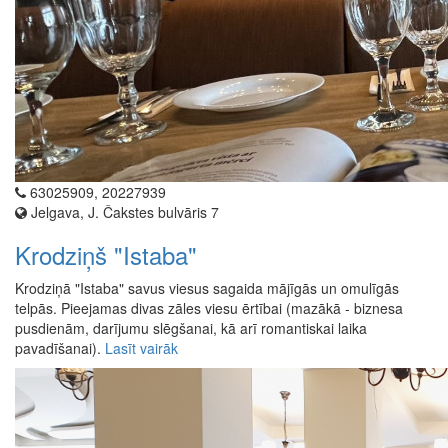
63025909, 20227939
Jelgava, J. Čakstes bulvāris 7
Krodziņš "Istaba"
Krodziņā "Istaba" savus viesus sagaida mājīgās un omulīgās
telpās. Pieejamas divas zāles viesu ērtībai (mazākā - biznesa
pusdienām, darījumu slēgšanai, kā arī romantiskai laika
pavadīšanai).
Lasīt vairāk