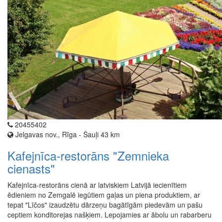
20455402
Jelgavas nov., Rīga - Šauļi 43 km
Kafejnīca-restorāns "Zemnieka
cienasts"
Kafejnīca-restorāns cienā ar latviskiem Latvijā iecienītiem
ēdieniem no Zemgalē iegūtiem gaļas un piena produktiem, ar
tepat "Līčos" izaudzētu dārzeņu bagātīgām piedevām un pašu
ceptiem konditorejas našķiem. Lepojamies ar ābolu un rabarberu