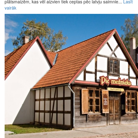
plātsmaizēm, kas vēl aizvien tiek ceptas pēc latvju saimnie...
Lasīt
vairāk