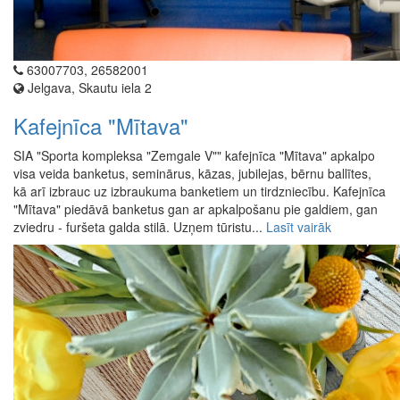
63007703, 26582001
Jelgava, Skautu iela 2
Kafejnīca "Mītava"
SIA "Sporta kompleksa "Zemgale V"" kafejnīca "Mītava" apkalpo
visa veida banketus, seminārus, kāzas, jubilejas, bērnu ballītes,
kā arī izbrauc uz izbraukuma banketiem un tirdzniecību. Kafejnīca
"Mītava" piedāvā banketus gan ar apkalpošanu pie galdiem, gan
zviedru - furšeta galda stilā. Uzņem tūristu...
Lasīt vairāk