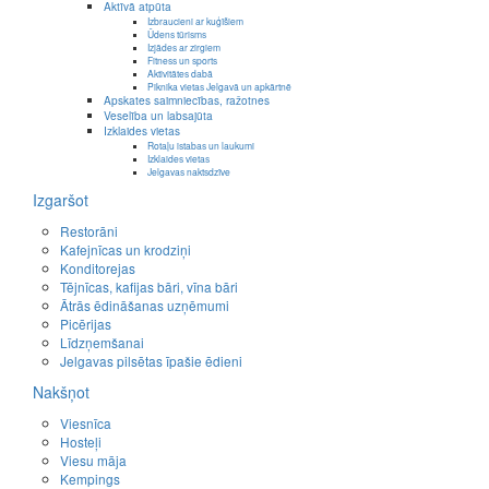
Aktīvā atpūta
Izbraucieni ar kuģīšiem
Ūdens tūrisms
Izjādes ar zirgiem
Fitness un sports
Aktivitātes dabā
Piknika vietas Jelgavā un apkārtnē
Apskates saimniecības, ražotnes
Veselība un labsajūta
Izklaides vietas
Rotaļu istabas un laukumi
Izklaides vietas
Jelgavas naktsdzīve
Izgaršot
Restorāni
Kafejnīcas un krodziņi
Konditorejas
Tējnīcas, kafijas bāri, vīna bāri
Ātrās ēdināšanas uzņēmumi
Picērijas
Līdzņemšanai
Jelgavas pilsētas īpašie ēdieni
Nakšņot
Viesnīca
Hosteļi
Viesu māja
Kempings