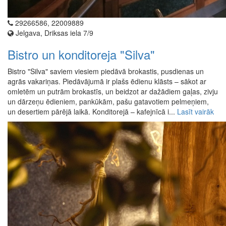
29266586, 22009889
Jelgava, Driksas iela 7/9
Bistro un konditoreja "Silva"
Bistro "Silva" saviem viesiem piedāvā brokastis, pusdienas un
agrās vakariņas. Piedāvājumā ir plašs ēdienu klāsts – sākot ar
omletēm un putrām brokastīs, un beidzot ar dažādiem gaļas, zivju
un dārzeņu ēdieniem, pankūkām, pašu gatavotiem pelmeņiem,
un desertiem pārējā laikā. Konditorejā – kafejnīcā i...
Lasīt vairāk