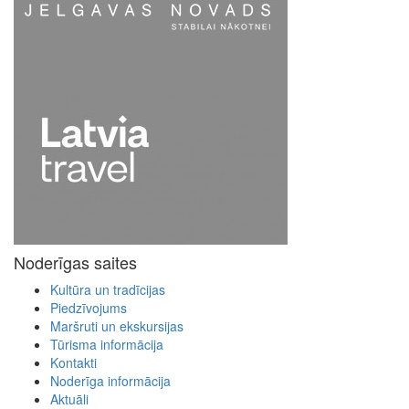
Noderīgas saites
Kultūra un tradīcijas
Piedzīvojums
Maršruti un ekskursijas
Tūrisma informācija
Kontakti
Noderīga informācija
Aktuāli