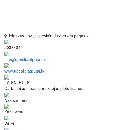
Jelgavas nov., "Upeslīči", Līvbērzes pagasts
20384844
info@upesliciatputai.lv
www.upesliciatputai.lv
LV, EN, RU, PL
Darba laiks – pēc iepriekšējas pieteikšanās
Naktsmītnes
Kāzu vieta
Wi-Fi