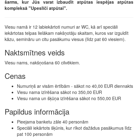
šarms, kur Jūs varat izbaudīt atpūtas iespējas atpūtas
kompleksā "Upeslīči atpūtai".
Viesu namā ir 12 labiekārtoti numuri ar WC, kā arī speciāli
iekārtotas telpas lielākam nakšņotāju skaitam, kuros var izguldīt
kāzu, semināru un citu pasākumu viesus (līdz pat 60 viesiem).
Naktsmītnes veids
Viesu nams, nakšņošana 60 cilvēkiem.
Cenas
Numuriņš ar visām ērtībām - sākot no 40,00 EUR diennakts
Viesu nama izīrēšana sākot no 350,00 EUR
Viesu nama un šķūņa izīrēšana sākot no 550,00 EUR
Papildus informācija
Pieejama banketu zāle 40 personām
Speciāli iekārtots šķūnis, kur rīkot dažādus pasākumus līdz
pat 100 personām