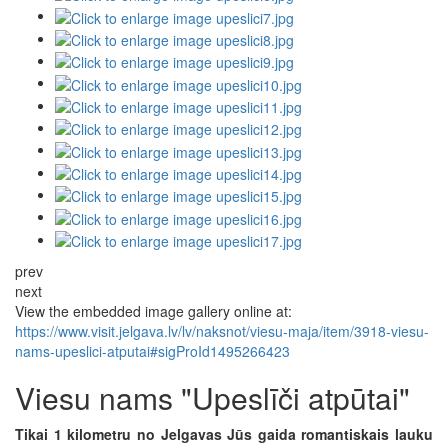
prev
next
View the embedded image gallery online at:
https://www.visit.jelgava.lv/lv/naksnot/viesu-maja/item/3918-viesu-
nams-upeslici-atputai#sigProId1495266423
Viesu nams "Upeslīči atpūtai"
Tikai 1 kilometru no Jelgavas Jūs gaida romantiskais lauku