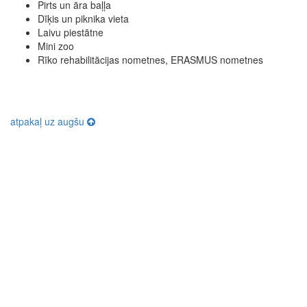
Pirts un āra baļļa
Dīķis un piknika vieta
Laivu piestātne
Mini zoo
Rīko rehabilitācijas nometnes, ERASMUS nometnes
atpakaļ uz augšu