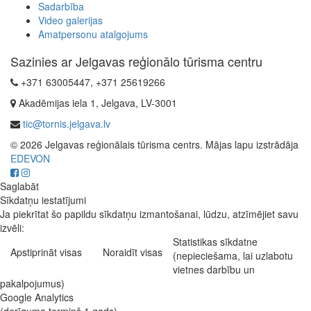
Sadarbība
Video galerijas
Amatpersonu atalgojums
Sazinies ar Jelgavas reģionālo tūrisma centru
+371 63005447, +371 25619266
Akadēmijas iela 1, Jelgava, LV-3001
tic@tornis.jelgava.lv
© 2026 Jelgavas reģionālais tūrisma centrs. Mājas lapu izstrādāja
EDEVON
Saglabāt
Sīkdatņu iestatījumi
Ja piekrītat šo papildu sīkdatņu izmantošanai, lūdzu, atzīmējiet savu
izvēli:
Statistikas sīkdatne
Apstiprināt visas
Noraidīt visas
(nepieciešama, lai uzlabotu
vietnes darbību un
pakalpojumus)
Google Analytics