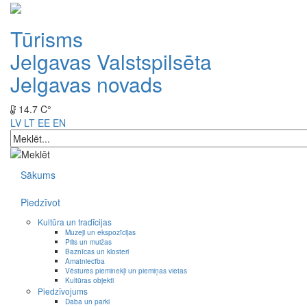
Tūrisms
Jelgavas Valstspilsēta
Jelgavas novads
14.7 C°
LV
LT
EE
EN
Sākums
Piedzīvot
Kultūra un tradīcijas
Muzeji un ekspozīcijas
Pilis un muižas
Baznīcas un klosteri
Amatniecība
Vēstures pieminekļi un piemiņas vietas
Kultūras objekti
Piedzīvojums
Daba un parki