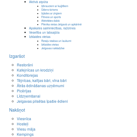
Aktīvā atpūta
Izbraucieni ar kuģīšiem
Ūdens tūrisms
Izjādes ar zirgiem
Fitness un sports
Aktivitātes dabā
Piknika vietas Jelgavā un apkārtnē
Apskates saimniecības, ražotnes
Veselība un labsajūta
Izklaides vietas
Rotaļu istabas un laukumi
Izklaides vietas
Jelgavas naktsdzīve
Izgaršot
Restorāni
Kafejnīcas un krodziņi
Konditorejas
Tējnīcas, kafijas bāri, vīna bāri
Ātrās ēdināšanas uzņēmumi
Picērijas
Līdzņemšanai
Jelgavas pilsētas īpašie ēdieni
Nakšņot
Viesnīca
Hosteļi
Viesu māja
Kempings