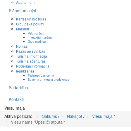
Apartamenti
Plānot un ceļot
Kartes un brošūras
Gidu pakalpojumi
Maršruti
Velomaršruti
Interaktīvi maršruti
Gidu maršruti
Nomas
Kāzas un svinības
Tūrisma informācija
Tūrisma aģentūras
Noderīga informācija
Iepirkšanās
Tirdzniecības centri
Suvenīri un vietējā produkcijas
Sadarbība
Kontakti
Viesu māja
Aktīvā pozīcija:
Sākums
/
Nakšņot
/
Viesu māja
/
Viesu nams "Upeslīči atpūtai"