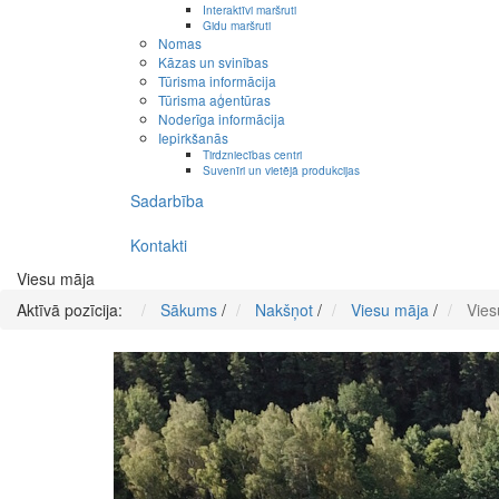
Interaktīvi maršruti
Gidu maršruti
Nomas
Kāzas un svinības
Tūrisma informācija
Tūrisma aģentūras
Noderīga informācija
Iepirkšanās
Tirdzniecības centri
Suvenīri un vietējā produkcijas
Sadarbība
Kontakti
Viesu māja
Aktīvā pozīcija:
Sākums
/
Nakšņot
/
Viesu māja
/
Vies