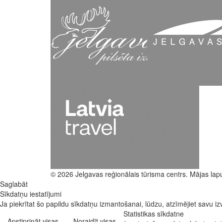
© 2026 Jelgavas reģionālais tūrisma centrs. Mājas lap
Saglabāt
Sīkdatņu iestatījumi
Ja piekrītat šo papildu sīkdatņu izmantošanai, lūdzu, atzīmējiet savu izv
Statistikas sīkdatne
Apstiprināt visas
Noraidīt visas