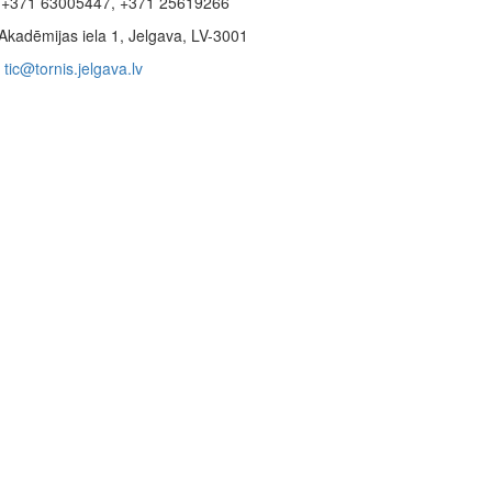
+371 63005447, +371 25619266
Akadēmijas iela 1, Jelgava, LV-3001
tic@tornis.jelgava.lv