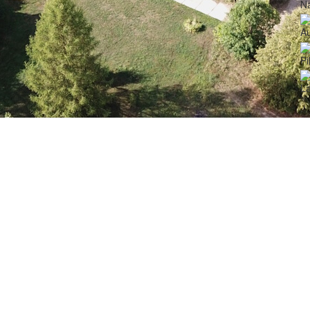
N
Au
Pi
La