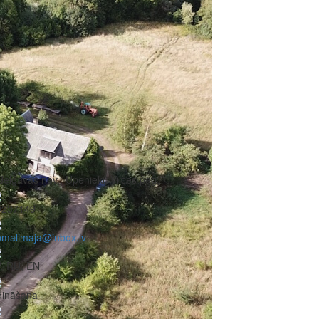
Jelgavas nov., Upenieki, Vilces pag.
9237149
pmalimaja@inbox.lv
, RU, EN
dināšana