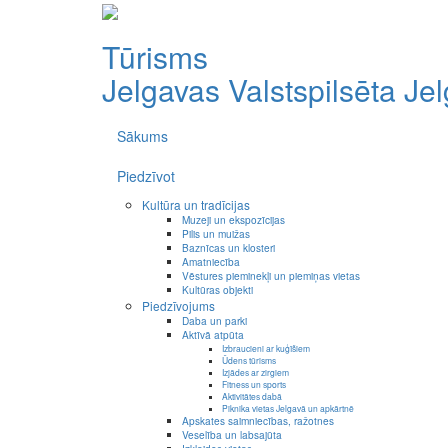
Tūrisms
Jelgavas Valstspilsēta
Je
Sākums
Piedzīvot
Kultūra un tradīcijas
Muzeji un ekspozīcijas
Pilis un muižas
Baznīcas un klosteri
Amatniecība
Vēstures pieminekļi un piemiņas vietas
Kultūras objekti
Piedzīvojums
Daba un parki
Aktīvā atpūta
Izbraucieni ar kuģīšiem
Ūdens tūrisms
Izjādes ar zirgiem
Fitness un sports
Aktivitātes dabā
Piknika vietas Jelgavā un apkārtnē
Apskates saimniecības, ražotnes
Veselība un labsajūta