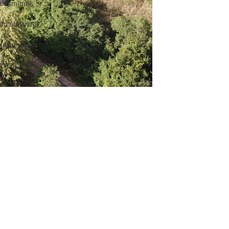
aktsmītnes
to stāvvieta
knika vietas
bierīcības