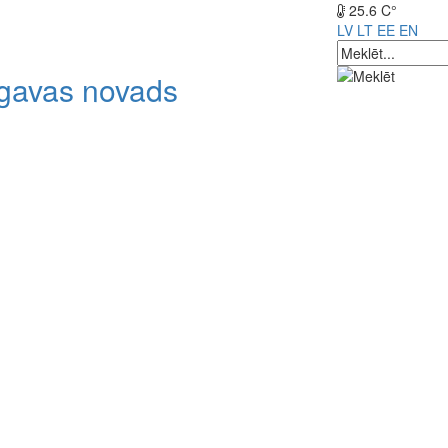
25.6 C°
LV
LT
EE
EN
lgavas novads