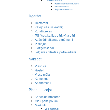
Izklaides vietas
Rotaļu istabas un laukumi
Izklaides vietas
Jelgavas naktsdzīve
Izgaršot
Restorāni
Kafejnīcas un krodziņi
Konditorejas
Tējnīcas, kafijas bāri, vīna bāri
Ātrās ēdināšanas uzņēmumi
Picērijas
Līdzņemšanai
Jelgavas pilsētas īpašie ēdieni
Nakšņot
Viesnīca
Hosteļi
Viesu māja
Kempings
Apartamenti
Plānot un ceļot
Kartes un brošūras
Gidu pakalpojumi
Maršruti
Velomaršruti