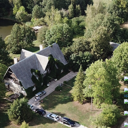
2
u
LV
Ē