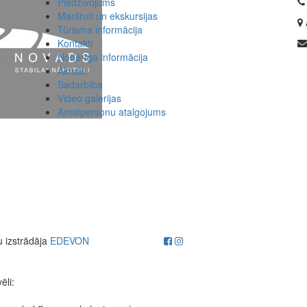
Piedzīvojums
Maršruti un ekskursijas
Tūrisma informācija
Kontakti
Noderīga informācija
Aktuāli
Sadarbība
Video galerijas
Amatpersonu atalgojums
u izstrādāja
EDEVON
ēli: