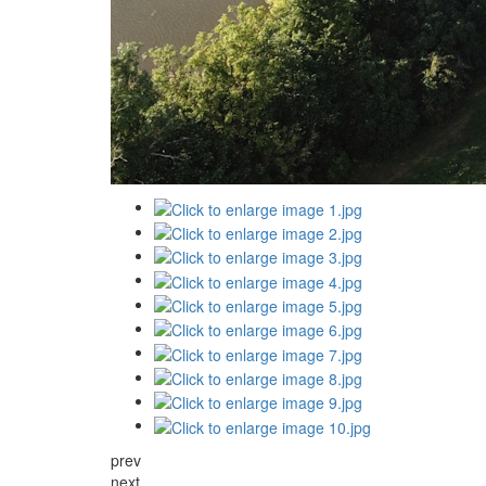
prev
next