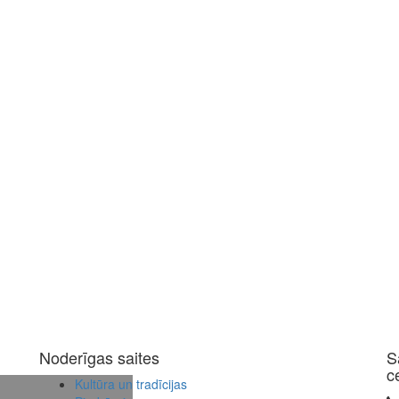
Noderīgas saites
S
c
Kultūra un tradīcijas