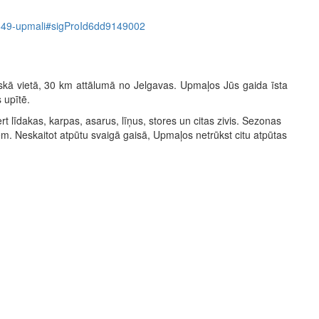
em/649-upmali#sigProId6dd9149002
skā vietā, 30 km attālumā no Jelgavas. Upmaļos Jūs gaida īsta
 upītē.
 līdakas, karpas, asarus, līņus, stores un citas zivis. Sezonas
m. Neskaitot atpūtu svaigā gaisā, Upmaļos netrūkst citu atpūtas