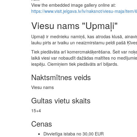
View the embedded image gallery online at:
https://www.visit.jelgava.lv/lv/naksnot/viesu-maja/it
Viesu nams "Upmaļi"
Upmaļi ir mednieku namiņš, kas atrodas klusā, ainavi
lauku pirts ar tvaiku un neaizmirstamu peldi pašā Ķīves
Tiek piedāvāta arī komercmakšķerēšana. Šeit var noķert
laikā viesi var nobaudīt dažādas maltītes no medījumie
iespēju. Ciemiņiem tiek piedāvāts arī biljards.
Naktsmītnes veids
Viesu nams
Gultas vietu skaits
15+4
Cenas
Divvietīga istaba no 30,00 EUR