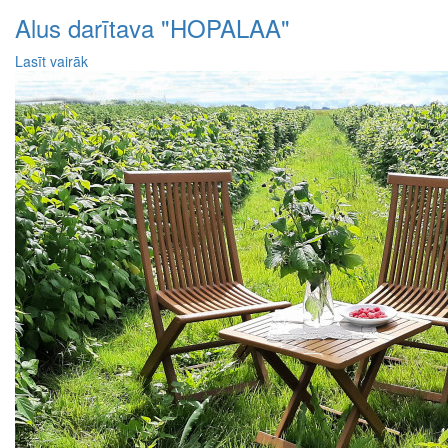
Alus darītava "HOPALAA"
Lasīt vairāk