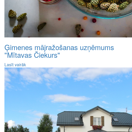
Ģimenes mājražošanas uzņēmums
"Mītavas Čiekurs"
Lasīt vairāk