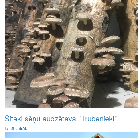
Šitaki sēņu audzētava "Trubenieki"
Lasīt vairāk