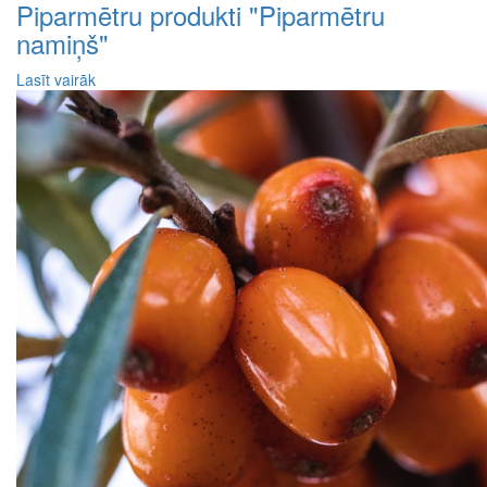
Piparmētru produkti "Piparmētru
namiņš"
Lasīt vairāk