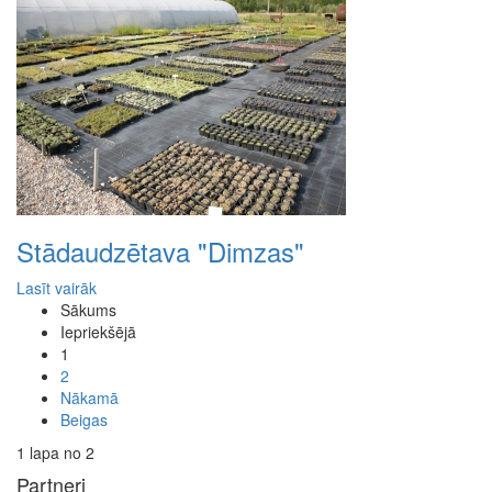
Stādaudzētava "Dimzas"
Lasīt vairāk
Sākums
Iepriekšējā
1
2
Nākamā
Beigas
1 lapa no 2
Partneri