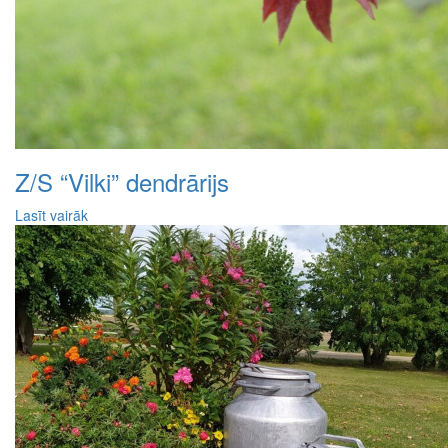
Z/S “Vilki” dendrārijs
Lasīt vairāk