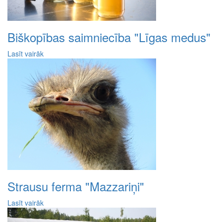
Biškopības saimniecība "Līgas medus"
Lasīt vairāk
Strausu ferma "Mazzariņi"
Lasīt vairāk