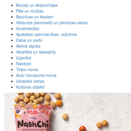
Muzeji un ekspozīcijas
Pilis un muižas
Baznīcas un klosteri
Vēstures pieminekļi un piemiņas vietas
Amatniecība
Apskates saimniecības, ražotnes
Daba un parki
Aktīvā atpūta
Veselība un labsajūta
Izgaršot
Nakšņot
Telpu noma
Auto transporta noma
Izklaides vietas
Kultūras objekti