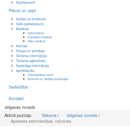
Apartamenti
Plānot un ceļot
Kartes un brošūras
Gidu pakalpojumi
Maršruti
Velomaršruti
Interaktīvi maršruti
Gidu maršruti
Nomas
Kāzas un svinības
Tūrisma informācija
Tūrisma aģentūras
Noderīga informācija
Iepirkšanās
Tirdzniecības centri
Suvenīri un vietējā produkcijas
Sadarbība
Kontakti
Jelgavas novads
Aktīvā pozīcija:
Sākums
/
Jelgavas novads
/
Apskates saimniecības, ražotnes