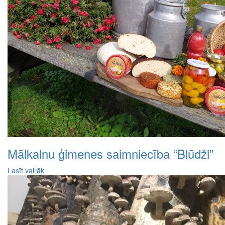
Mālkalnu ģimenes saimniecība “Blūdži”
Lasīt vairāk