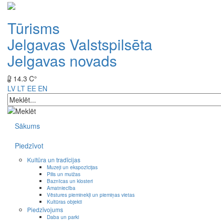
Tūrisms
Jelgavas Valstspilsēta
Jelgavas novads
14.3 C°
LV
LT
EE
EN
Sākums
Piedzīvot
Kultūra un tradīcijas
Muzeji un ekspozīcijas
Pilis un muižas
Baznīcas un klosteri
Amatniecība
Vēstures pieminekļi un piemiņas vietas
Kultūras objekti
Piedzīvojums
Daba un parki