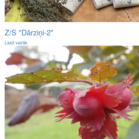
Z/S "Dārziņi-2"
Lasīt vairāk