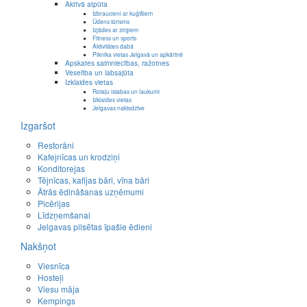
Aktīvā atpūta
Izbraucieni ar kuģīšiem
Ūdens tūrisms
Izjādes ar zirgiem
Fitness un sports
Aktivitātes dabā
Piknika vietas Jelgavā un apkārtnē
Apskates saimniecības, ražotnes
Veselība un labsajūta
Izklaides vietas
Rotaļu istabas un laukumi
Izklaides vietas
Jelgavas naktsdzīve
Izgaršot
Restorāni
Kafejnīcas un krodziņi
Konditorejas
Tējnīcas, kafijas bāri, vīna bāri
Ātrās ēdināšanas uzņēmumi
Picērijas
Līdzņemšanai
Jelgavas pilsētas īpašie ēdieni
Nakšņot
Viesnīca
Hosteļi
Viesu māja
Kempings