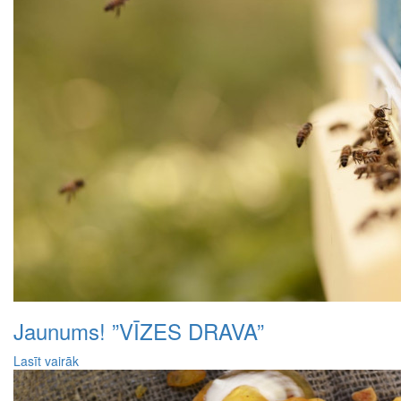
Jaunums! ”VĪZES DRAVA”
Lasīt vairāk