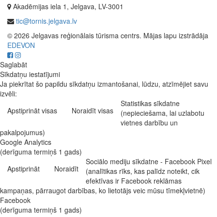
Akadēmijas iela 1, Jelgava, LV-3001
tic@tornis.jelgava.lv
© 2026 Jelgavas reģionālais tūrisma centrs. Mājas lapu izstrādāja
EDEVON
Saglabāt
Sīkdatņu iestatījumi
Ja piekrītat šo papildu sīkdatņu izmantošanai, lūdzu, atzīmējiet savu
izvēli:
Statistikas sīkdatne
Apstiprināt visas
Noraidīt visas
(nepieciešama, lai uzlabotu
vietnes darbību un
pakalpojumus)
Google Analytics
(derīguma termiņš 1 gads)
Sociālo mediju sīkdatne - Facebook Pixel
Apstiprināt
Noraidīt
(analītikas rīks, kas palīdz noteikt, cik
efektīvas ir Facebook reklāmas
kampaņas, pārraugot darbības, ko lietotājs veic mūsu tīmekļvietnē)
Facebook
(derīguma termiņš 1 gads)