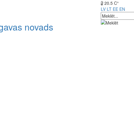
20.5 C°
LV
LT
EE
EN
lgavas novads