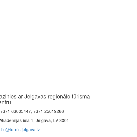
azinies ar Jelgavas reģionālo tūrisma
entru
+371 63005447, +371 25619266
Akadēmijas iela 1, Jelgava, LV-3001
tic@tornis.jelgava.lv