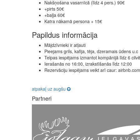
Nakšņošana vasarnīcā (līdz 4 pers.) 90€
+pirts 50€
+baļļa 60€
Katra nākamā persona + 15€
Papildus informācija
Mājdzīvnieki ir atļauti
Pieejams grils, kafija, tēja, dzeramais ūdens u.c
Telpas iespējams izmantot kompānijā līdz 6 cilv
Ierašanās no 16:00, izrakstīšanās līdz 12:00
Rezervāciju iespējams veikt arī caur: airbnb.com
atpakaļ uz augšu
Partneri