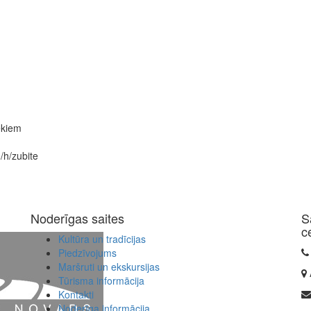
ēkiem
/h/zubite
Noderīgas saites
S
c
Kultūra un tradīcijas
Piedzīvojums
Maršruti un ekskursijas
Tūrisma informācija
Kontakti
Noderīga informācija