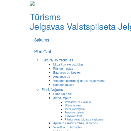
Tūrisms
Jelgavas Valstspilsēta
Je
Sākums
Piedzīvot
Kultūra un tradīcijas
Muzeji un ekspozīcijas
Pilis un muižas
Baznīcas un klosteri
Amatniecība
Vēstures pieminekļi un piemiņas vietas
Kultūras objekti
Piedzīvojums
Daba un parki
Aktīvā atpūta
Izbraucieni ar kuģīšiem
Ūdens tūrisms
Izjādes ar zirgiem
Fitness un sports
Aktivitātes dabā
Piknika vietas Jelgavā un apkārtnē
Apskates saimniecības, ražotnes
Veselība un labsajūta