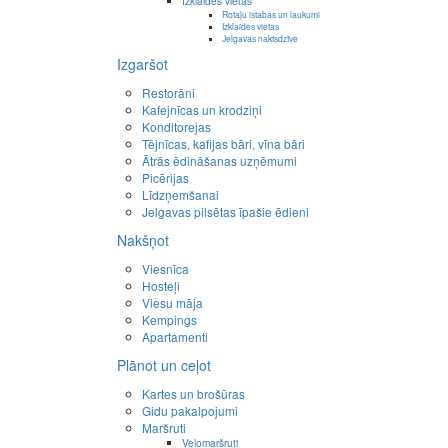
Izklaides vietas
Rotaļu istabas un laukumi
Izklaides vietas
Jelgavas naktsdzīve
Izgaršot
Restorāni
Kafejnīcas un krodziņi
Konditorejas
Tējnīcas, kafijas bāri, vīna bāri
Ātrās ēdināšanas uzņēmumi
Picērijas
Līdzņemšanai
Jelgavas pilsētas īpašie ēdieni
Nakšņot
Viesnīca
Hosteļi
Viesu māja
Kempings
Apartamenti
Plānot un ceļot
Kartes un brošūras
Gidu pakalpojumi
Maršruti
Velomaršruti