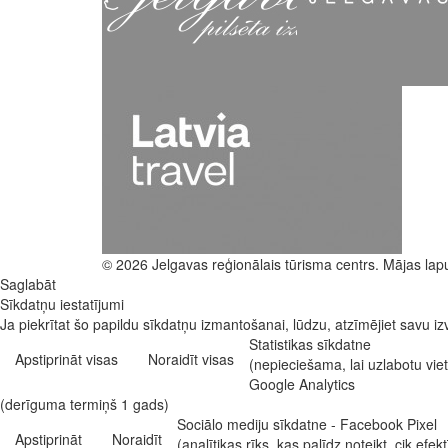
© 2026 Jelgavas reģionālais tūrisma centrs. Mājas lap
Saglabāt
Sīkdatņu iestatījumi
Ja piekrītat šo papildu sīkdatņu izmantošanai, lūdzu, atzīmējiet savu izv
Statistikas sīkdatne
Apstiprināt visas
Noraidīt visas
(nepieciešama, lai uzlabotu vi
Google Analytics
(derīguma termiņš 1 gads)
Sociālo mediju sīkdatne - Facebook Pixel
Apstiprināt
Noraidīt
(analītikas rīks, kas palīdz noteikt, cik e