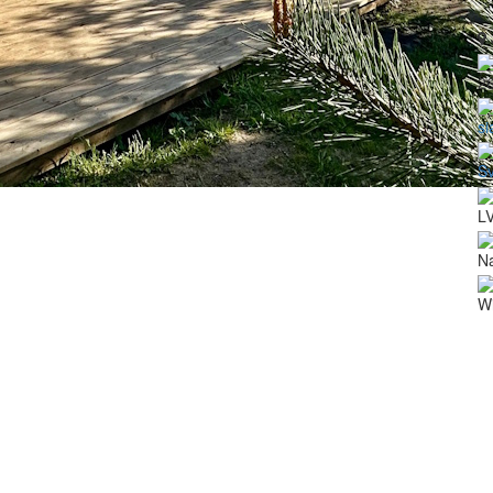
2
si
Sv
LV
N
Wi