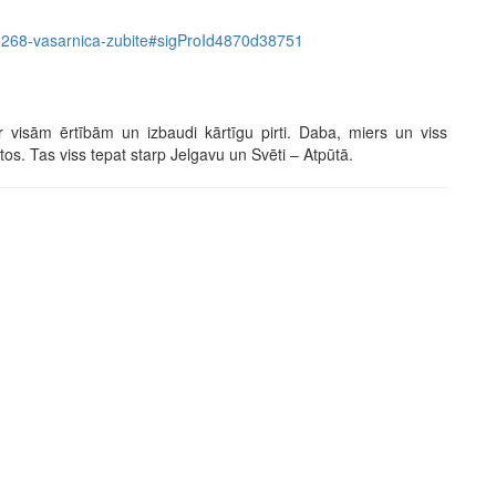
em/5268-vasarnica-zubite#sigProId4870d38751
 visām ērtībām un izbaudi kārtīgu pirti. Daba, miers un viss
tos. Tas viss tepat starp Jelgavu un Svēti – Atpūtā.