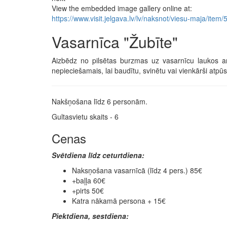
View the embedded image gallery online at:
https://www.visit.jelgava.lv/lv/naksnot/viesu-maja/it
Vasarnīca "Žubīte"
Aizbēdz no pilsētas burzmas uz vasarnīcu laukos ar
nepieciešamais, lai baudītu, svinētu vai vienkārši atpūs
Nakšņošana līdz 6 personām.
Gultasvietu skaits - 6
Cenas
Svētdiena līdz ceturtdiena:
Naksņošana vasarnīcā (līdz 4 pers.) 85€
+baļļa 60€
+pirts 50€
Katra nākamā persona + 15€
Piektdiena, sestdiena: