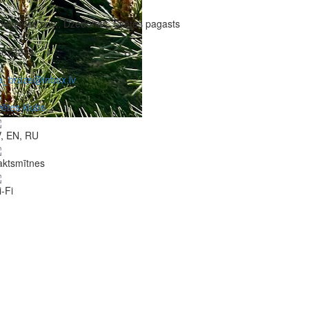
Jelgavas nov., Dzedonas, Svētes pagasts
6023294
a_bruze@inbox.lv
ētes klubs
, EN, RU
aktsmītnes
-Fi