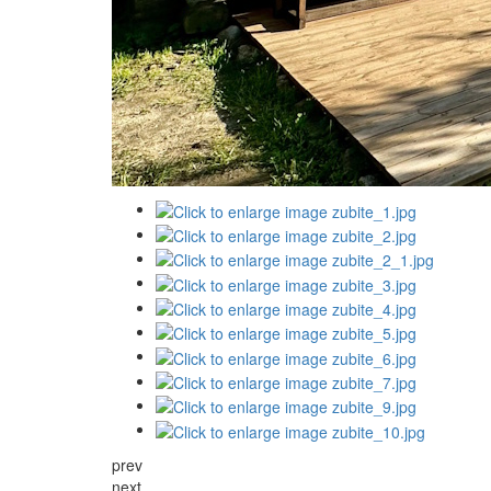
prev
next