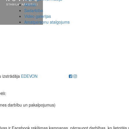
Aktuāli
Sadarbība
Video galerijas
Amatpersonu atalgojums
u izstrādāja
EDEVON
ēli:
etnes darbību un pakalpojumus)
fektīvas ir Facebook reklāmas kampaņas, pārraugot darbības, ko lietotājs