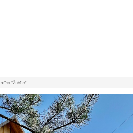
rnīca "Žubīte"