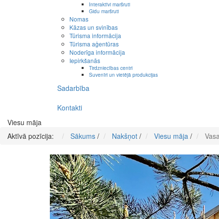
Interaktīvi maršruti
Gidu maršruti
Nomas
Kāzas un svinības
Tūrisma informācija
Tūrisma aģentūras
Noderīga informācija
Iepirkšanās
Tirdzniecības centri
Suvenīri un vietējā produkcijas
Sadarbība
Kontakti
Viesu māja
Aktīvā pozīcija:
Sākums
/
Nakšņot
/
Viesu māja
/
Vasa