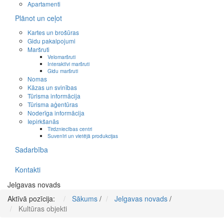
Apartamenti
Plānot un ceļot
Kartes un brošūras
Gidu pakalpojumi
Maršruti
Velomaršruti
Interaktīvi maršruti
Gidu maršruti
Nomas
Kāzas un svinības
Tūrisma informācija
Tūrisma aģentūras
Noderīga informācija
Iepirkšanās
Tirdzniecības centri
Suvenīri un vietējā produkcijas
Sadarbība
Kontakti
Jelgavas novads
Aktīvā pozīcija:
Sākums
/
Jelgavas novads
/
Kultūras objekti