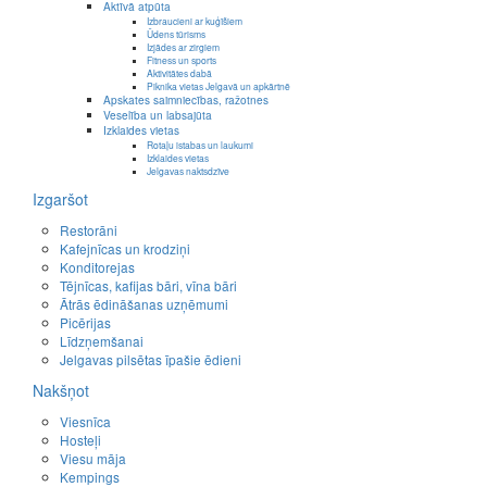
Aktīvā atpūta
Izbraucieni ar kuģīšiem
Ūdens tūrisms
Izjādes ar zirgiem
Fitness un sports
Aktivitātes dabā
Piknika vietas Jelgavā un apkārtnē
Apskates saimniecības, ražotnes
Veselība un labsajūta
Izklaides vietas
Rotaļu istabas un laukumi
Izklaides vietas
Jelgavas naktsdzīve
Izgaršot
Restorāni
Kafejnīcas un krodziņi
Konditorejas
Tējnīcas, kafijas bāri, vīna bāri
Ātrās ēdināšanas uzņēmumi
Picērijas
Līdzņemšanai
Jelgavas pilsētas īpašie ēdieni
Nakšņot
Viesnīca
Hosteļi
Viesu māja
Kempings