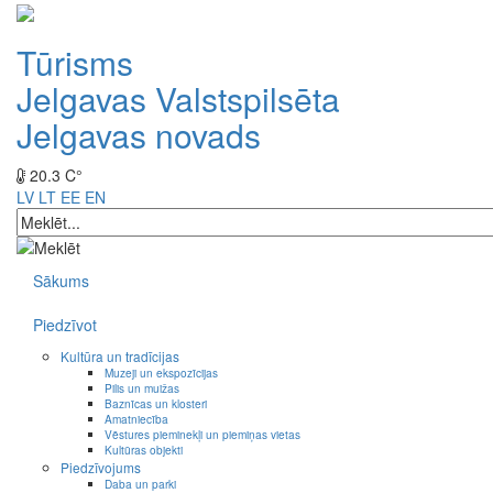
Tūrisms
Jelgavas Valstspilsēta
Jelgavas novads
20.3 C°
LV
LT
EE
EN
Sākums
Piedzīvot
Kultūra un tradīcijas
Muzeji un ekspozīcijas
Pilis un muižas
Baznīcas un klosteri
Amatniecība
Vēstures pieminekļi un piemiņas vietas
Kultūras objekti
Piedzīvojums
Daba un parki