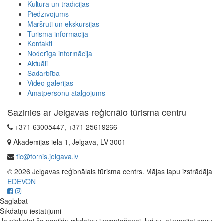
Kultūra un tradīcijas
Piedzīvojums
Maršruti un ekskursijas
Tūrisma informācija
Kontakti
Noderīga informācija
Aktuāli
Sadarbība
Video galerijas
Amatpersonu atalgojums
Sazinies ar Jelgavas reģionālo tūrisma centru
+371 63005447, +371 25619266
Akadēmijas iela 1, Jelgava, LV-3001
tic@tornis.jelgava.lv
© 2026 Jelgavas reģionālais tūrisma centrs. Mājas lapu izstrādāja
EDEVON
Saglabāt
Sīkdatņu iestatījumi
Ja piekrītat šo papildu sīkdatņu izmantošanai, lūdzu, atzīmējiet savu