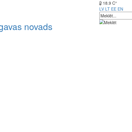
18.9 C°
LV
LT
EE
EN
lgavas novads