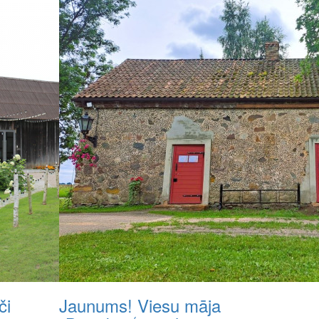
či
Jaunums! Viesu māja