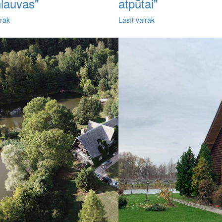
ņlauvas"
atpūtai"
irāk
Lasīt vairāk