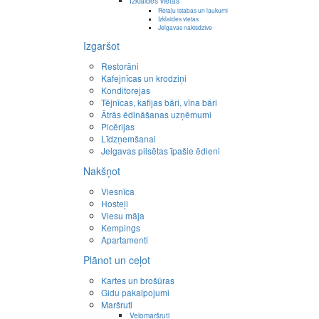
Izklaides vietas
Rotaļu istabas un laukumi
Izklaides vietas
Jelgavas naktsdzīve
Izgaršot
Restorāni
Kafejnīcas un krodziņi
Konditorejas
Tējnīcas, kafijas bāri, vīna bāri
Ātrās ēdināšanas uzņēmumi
Picērijas
Līdzņemšanai
Jelgavas pilsētas īpašie ēdieni
Nakšņot
Viesnīca
Hosteļi
Viesu māja
Kempings
Apartamenti
Plānot un ceļot
Kartes un brošūras
Gidu pakalpojumi
Maršruti
Velomaršruti