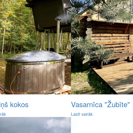
ņš kokos
Vasarnīca "Žubīte"
irāk
Lasīt vairāk