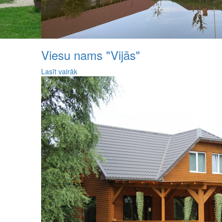
Viesu nams "Vijās"
Lasīt vairāk