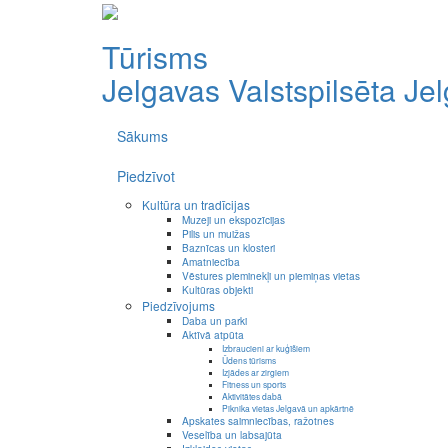
Tūrisms
Jelgavas Valstspilsēta
Je
Sākums
Piedzīvot
Kultūra un tradīcijas
Muzeji un ekspozīcijas
Pilis un muižas
Baznīcas un klosteri
Amatniecība
Vēstures pieminekļi un piemiņas vietas
Kultūras objekti
Piedzīvojums
Daba un parki
Aktīvā atpūta
Izbraucieni ar kuģīšiem
Ūdens tūrisms
Izjādes ar zirgiem
Fitness un sports
Aktivitātes dabā
Piknika vietas Jelgavā un apkārtnē
Apskates saimniecības, ražotnes
Veselība un labsajūta