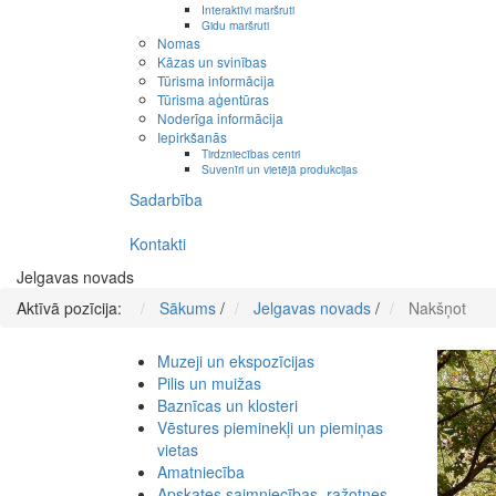
Interaktīvi maršruti
Gidu maršruti
Nomas
Kāzas un svinības
Tūrisma informācija
Tūrisma aģentūras
Noderīga informācija
Iepirkšanās
Tirdzniecības centri
Suvenīri un vietējā produkcijas
Sadarbība
Kontakti
Jelgavas novads
Aktīvā pozīcija:
Sākums
/
Jelgavas novads
/
Nakšņot
Muzeji un ekspozīcijas
Pilis un muižas
Baznīcas un klosteri
Vēstures pieminekļi un piemiņas
vietas
Amatniecība
Apskates saimniecības, ražotnes