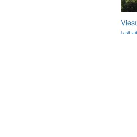
Vies
Lasīt va