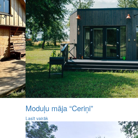
Moduļu māja “Ceriņi”
Lasīt vairāk