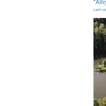
"Aiti
Lasīt va