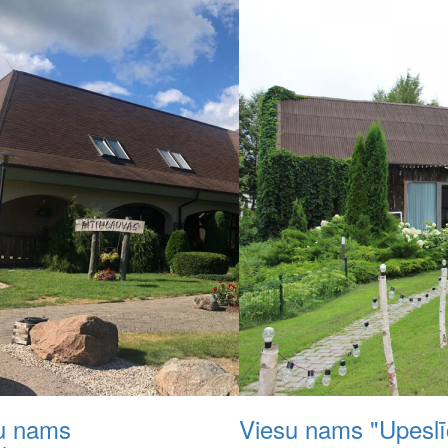
u nams
Viesu nams "Upeslī