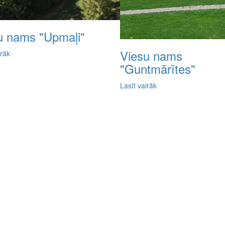
u nams "Upmaļi"
Viesu nams
irāk
"Guntmārītes"
Lasīt vairāk