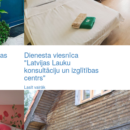
jas
Dienesta viesnīca
"Latvijas Lauku
konsultāciju un izglītības
centrs"
Lasīt vairāk