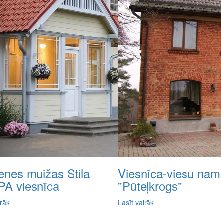
enes muižas Stila
Viesnīca-viesu nam
PA viesnīca
"Pūteļkrogs"
irāk
Lasīt vairāk