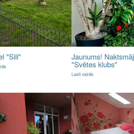
l "Sili"
Jaunums! Naktsmā
"Svētes klubs"
irāk
Lasīt vairāk