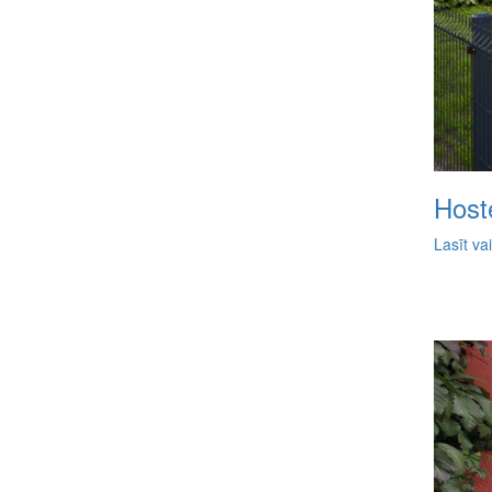
Hoste
Lasīt va