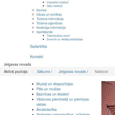
Interaktīvi maršruti
Gidu maršruti
Nomas
Kāzas un svinības
Tūrisma informācija
Tūrisma aģentūras
Noderīga informācija
Iepirkšanās
Tirdzniecības centri
Suvenīri un vietējā produkcijas
Sadarbība
Kontakti
Jelgavas novads
Aktīvā pozīcija:
Sākums
/
Jelgavas novads
/
Nakšņot
Muzeji un ekspozīcijas
Pilis un muižas
Baznīcas un klosteri
Vēstures pieminekļi un piemiņas
vietas
Amatniecība
Apskates saimniecības, ražotnes