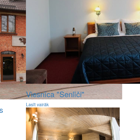
Viesnīca "Senlīči"
Lasīt vairāk
s