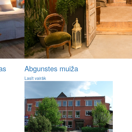
as
Abgunstes muiža
Lasīt vairāk