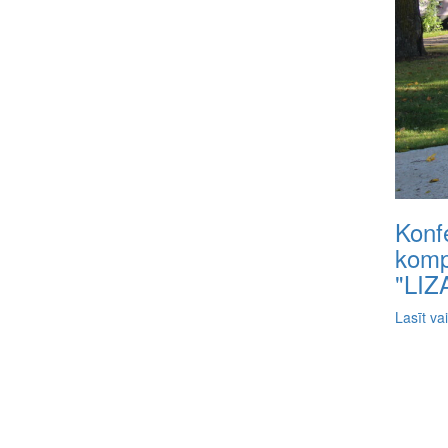
Konf
komp
"LIZ
Lasīt va