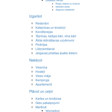
Izklaides vietas
Rotaļu istabas un laukumi
Izklaides vietas
Jelgavas naktsdzīve
Izgaršot
Restorāni
Kafejnīcas un krodziņi
Konditorejas
Tējnīcas, kafijas bāri, vīna bāri
Ātrās ēdināšanas uzņēmumi
Picērijas
Līdzņemšanai
Jelgavas pilsētas īpašie ēdieni
Nakšņot
Viesnīca
Hosteļi
Viesu māja
Kempings
Apartamenti
Plānot un ceļot
Kartes un brošūras
Gidu pakalpojumi
Maršruti
Velomaršruti