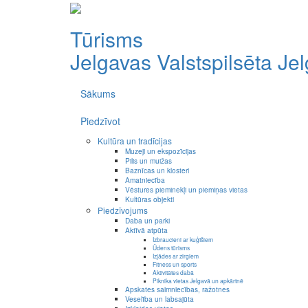
Tūrisms
Jelgavas Valstspilsēta
Je
Sākums
Piedzīvot
Kultūra un tradīcijas
Muzeji un ekspozīcijas
Pilis un muižas
Baznīcas un klosteri
Amatniecība
Vēstures pieminekļi un piemiņas vietas
Kultūras objekti
Piedzīvojums
Daba un parki
Aktīvā atpūta
Izbraucieni ar kuģīšiem
Ūdens tūrisms
Izjādes ar zirgiem
Fitness un sports
Aktivitātes dabā
Piknika vietas Jelgavā un apkārtnē
Apskates saimniecības, ražotnes
Veselība un labsajūta