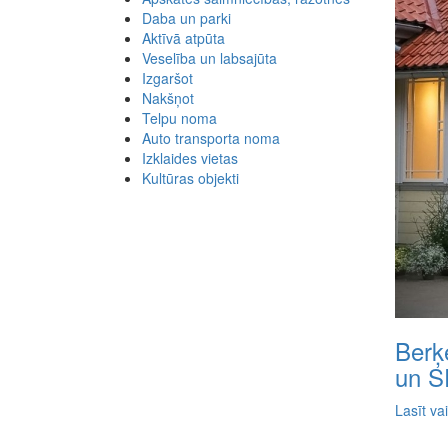
Daba un parki
Aktīvā atpūta
Veselība un labsajūta
Izgaršot
Nakšņot
Telpu noma
Auto transporta noma
Izklaides vietas
Kultūras objekti
Berķ
un S
Lasīt va