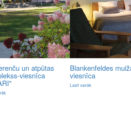
erenču un atpūtas
Blankenfeldes muiž
lekss-viesnīca
viesnīca
ARI"
Lasīt vairāk
irāk