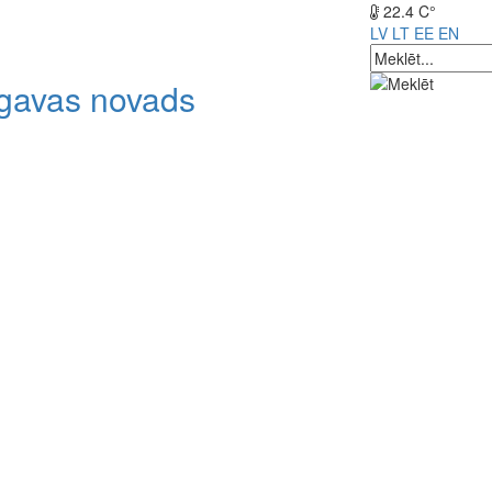
22.4 C°
LV
LT
EE
EN
lgavas novads