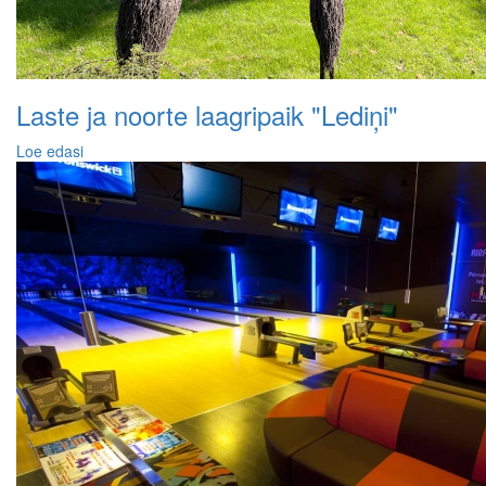
Laste ja noorte laagripaik "Lediņi"
Loe edasi