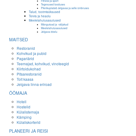
Fitness ja sport
Tegevused looduses
Piknikuplatsid Jelgavas ja selle ümbruses
Talud, tootmisüksused
Tervis ja heaolu
Meelelahutusasutused
Mängutoad ja -väljakud
Meelelahutusasutused
Jelgava ööelu
MAITSED
Restoranid
Kohvikud ja pubid
Pagariärid
Teemajad, kohvikud, vinoteegid
Kiirtoidukohad
Pitsarestoranid
Toit kaasa
Jelgava linna eriroad
ÖÖMAJA
Hotell
Hostelid
Külalistemaja
Kämping
Külaliskorterid
PLANEERI JA REISI