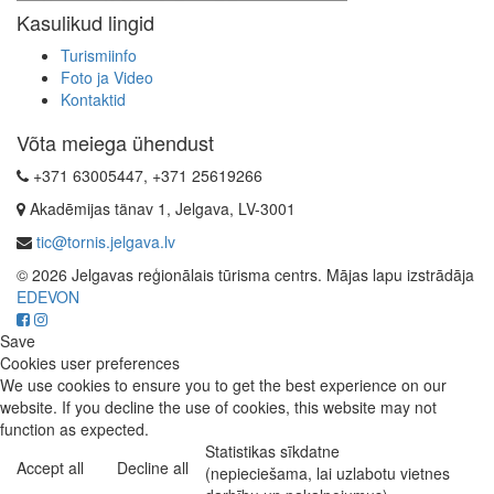
Kasulikud lingid
Turismiinfo
Foto ja Video
Kontaktid
Võta meiega ühendust
+371 63005447, +371 25619266
Akadēmijas tänav 1, Jelgava, LV-3001
tic@tornis.jelgava.lv
© 2026 Jelgavas reģionālais tūrisma centrs. Mājas lapu izstrādāja
EDEVON
Save
Cookies user preferences
We use cookies to ensure you to get the best experience on our
website. If you decline the use of cookies, this website may not
function as expected.
Statistikas sīkdatne
Accept all
Decline all
(nepieciešama, lai uzlabotu vietnes