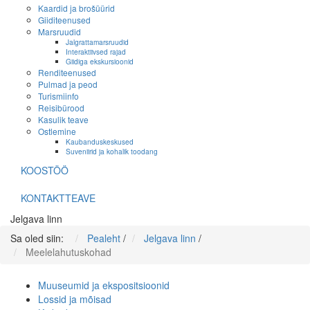
Kaardid ja brošüürid
Giiditeenused
Marsruudid
Jalgrattamarsruudid
Interaktiivsed rajad
Giidiga ekskursioonid
Renditeenused
Pulmad ja peod
Turismiinfo
Reisibürood
Kasulik teave
Ostlemine
Kaubanduskeskused
Suveniirid ja kohalik toodang
KOOSTÖÖ
KONTAKTTEAVE
Jelgava linn
Sa oled siin:
Pealeht
/
Jelgava linn
/
Meelelahutuskohad
Muuseumid ja ekspositsioonid
Lossid ja mõisad