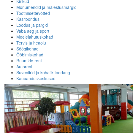
Kirikud
Monumendid ja mälestusmärgid
Tootmisettevõtted
Käsitööndus
Loodus ja pargid
Vaba aeg ja sport
Meelelahutuskohad
Tervis ja heaolu
Söögikohad
Ööbimiskohad
Ruumide rent
Autorent
Suveniirid ja kohalik toodang
Kaubanduskeskused