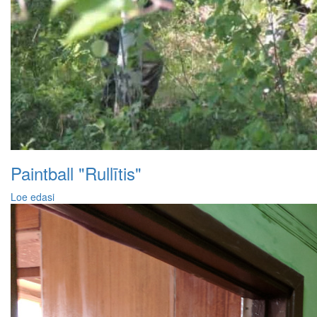
Paintball "Rullītis"
Loe edasi