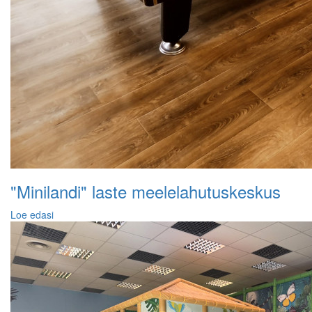
"Minilandi" laste meelelahutuskeskus
Loe edasi