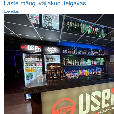
Laste mänguväljakud Jelgavas
Loe edasi