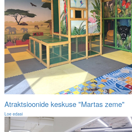
Atraktsioonide keskuse "Martas zeme"
Loe edasi