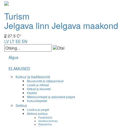
Turism
Jelgava linn
Jelgava maakond
27.5 C°
LV
LT
EE
EN
Algus
ELAMUSED
Kultuur ja traditsioonid
Muuseumid ja väljapanekud
Lossid ja mõisad
Kirikud ja kloostrid
Käsitöö
Mälestusmärgid ja ajaloolised paigad
Kultuuriobjektid
Seiklus
Loodus ja pargid
Aktiivne puhkus
Paadisõidud
Vandens turizmas
Ratsutamine