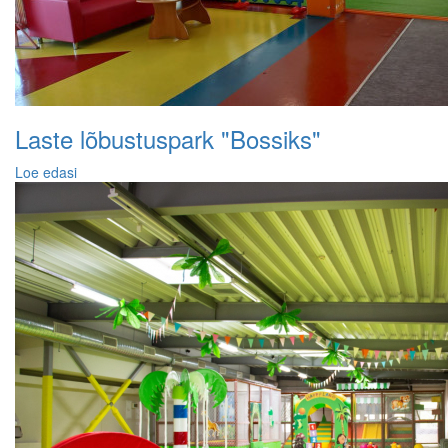
Laste lõbustuspark "Bossiks"
Loe edasi