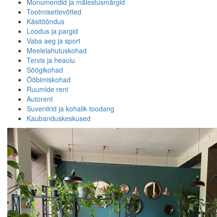
Monumendid ja mälestusmärgid
Tootmisettevõtted
Käsitööndus
Loodus ja pargid
Vaba aeg ja sport
Meelelahutuskohad
Tervis ja heaolu
Söögikohad
Ööbimiskohad
Ruumide rent
Autorent
Suveniirid ja kohalik toodang
Kaubanduskeskused