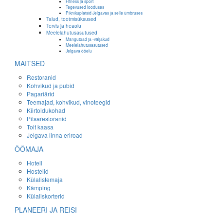
Fitness ja sport
Tegevused looduses
Piknikuplatsid Jelgavas ja selle ümbruses
Talud, tootmisüksused
Tervis ja heaolu
Meelelahutusasutused
Mängutoad ja -väljakud
Meelelahutusasutused
Jelgava ööelu
MAITSED
Restoranid
Kohvikud ja pubid
Pagariärid
Teemajad, kohvikud, vinoteegid
Kiirtoidukohad
Pitsarestoranid
Toit kaasa
Jelgava linna eriroad
ÖÖMAJA
Hotell
Hostelid
Külalistemaja
Kämping
Külaliskorterid
PLANEERI JA REISI