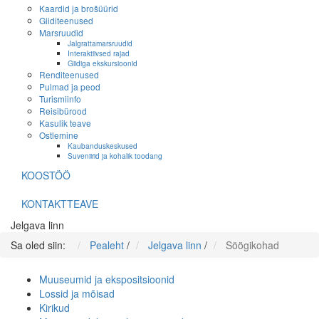
Kaardid ja brošüürid
Giiditeenused
Marsruudid
Jalgrattamarsruudid
Interaktiivsed rajad
Giidiga ekskursioonid
Renditeenused
Pulmad ja peod
Turismiinfo
Reisibürood
Kasulik teave
Ostlemine
Kaubanduskeskused
Suveniirid ja kohalik toodang
KOOSTÖÖ
KONTAKTTEAVE
Jelgava linn
Sa oled siin:
Pealeht
/
Jelgava linn
/
Söögikohad
Muuseumid ja ekspositsioonid
Lossid ja mõisad
Kirikud