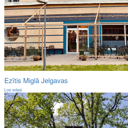
Ezītis Miglā Jelgavas
Loe edasi