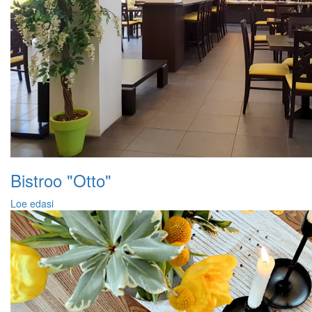
Bistroo "Otto"
Loe edasi