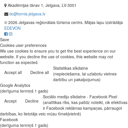
Akadēmijas tänav 1, Jelgava, LV-3001
tic@tornis.jelgava.lv
© 2026 Jelgavas reģionālais tūrisma centrs. Mājas lapu izstrādāja
EDEVON
Save
Cookies user preferences
We use cookies to ensure you to get the best experience on our
website. If you decline the use of cookies, this website may not
function as expected.
Statistikas sīkdatne
Accept all
Decline all
(nepieciešama, lai uzlabotu vietnes
darbību un pakalpojumus)
Google Analytics
(derīguma termiņš 1 gads)
Sociālo mediju sīkdatne - Facebook Pixel
Accept
Decline
(analītikas rīks, kas palīdz noteikt, cik efektīvas
ir Facebook reklāmas kampaņas, pārraugot
darbības, ko lietotājs veic mūsu tīmekļvietnē)
Facebook
(derīguma termiņš 1 gads)