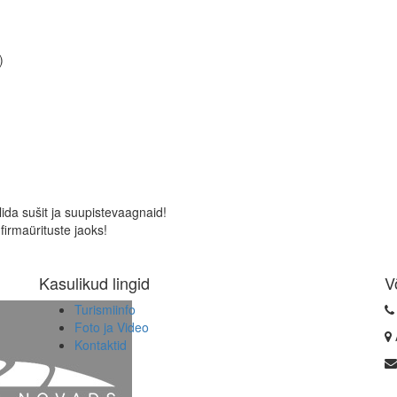
)
ida sušit ja suupistevaagnaid!
irmaürituste jaoks!
Kasulikud lingid
V
Turismiinfo
Foto ja Video
Kontaktid