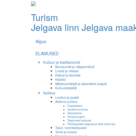
Turism
Jelgava linn
Jelgava maa
Algus
ELAMUSED
Kultuur ja traditsioonid
Muuseumid ja väljapanekud
Lossid ja mõisad
Kirikud ja kloostrid
Käsitöö
Mälestusmärgid ja ajaloolised paigad
Kultuuriobjektid
Seiklus
Loodus ja pargid
Aktiivne puhkus
Paadisõidud
Vandens turizmas
Ratsutamine
Fitness ja sport
Tegevused looduses
Piknikuplatsid Jelgavas ja selle ümbruses
Talud, tootmisüksused
Tervis ja heaolu