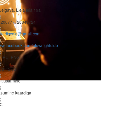
Jelgava, Lielā iela 19a
3200777, 28849724
ikediscoid@gmail.com
ww.facebook.com/blownightclub
V, RU, ENG
00 - 5,00
itlustamine
asumine kaardiga
C