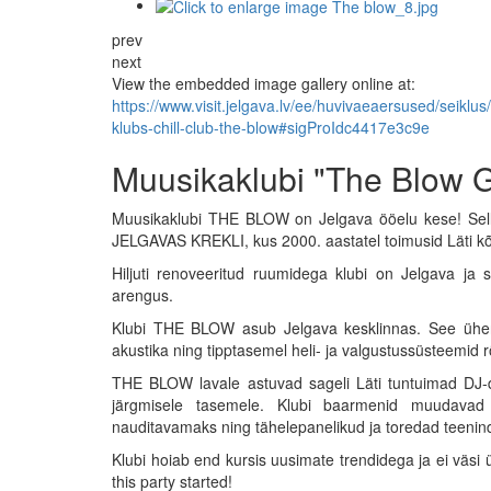
prev
next
View the embedded image gallery online at:
https://www.visit.jelgava.lv/ee/huvivaeaersused/seikl
klubs-chill-club-the-blow#sigProIdc4417e3c9e
Muusikaklubi "The Blow 
Muusikaklubi THE BLOW on Jelgava ööelu kese! Selle
JELGAVAS KREKLI, kus 2000. aastatel toimusid Läti k
Hiljuti renoveeritud ruumidega klubi on Jelgava ja
arengus.
Klubi THE BLOW asub Jelgava kesklinnas. See ühend
akustika ning tipptasemel heli- ja valgustussüsteemid
THE BLOW lavale astuvad sageli Läti tuntuimad DJ-d
järgmisele tasemele. Klubi baarmenid muudavad 
nauditavamaks ning tähelepanelikud ja toredad teeninda
Klubi hoiab end kursis uusimate trendidega ja ei väs
this party started!