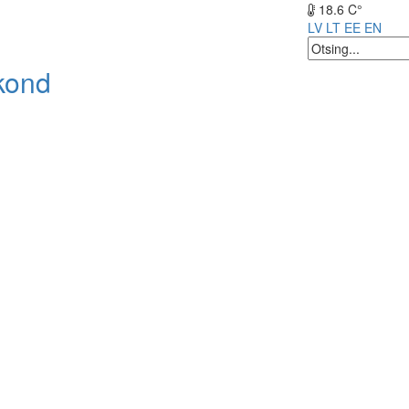
18.6 C°
LV
LT
EE
EN
kond