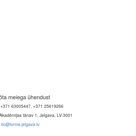
õta meiega ühendust
+371 63005447, +371 25619266
Akadēmijas tänav 1, Jelgava, LV-3001
tic@tornis.jelgava.lv