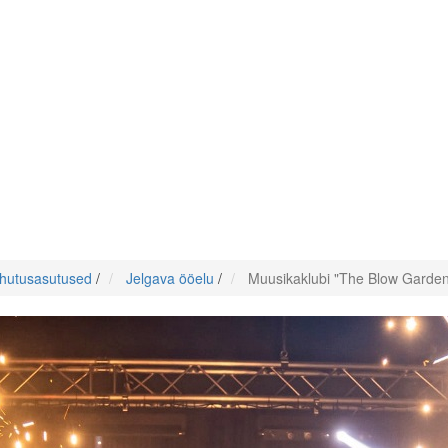
hutusasutused
/
Jelgava ööelu
/
Muusikaklubi "The Blow Garde