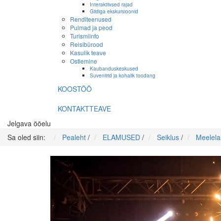
Interaktiivsed rajad
Giidiga ekskursioonid
Renditeenused
Pulmad ja peod
Turismiinfo
Reisibürood
Kasulik teave
Ostlemine
Kaubanduskeskused
Suveniirid ja kohalik toodang
KOOSTÖÖ
KONTAKTTEAVE
Jelgava ööelu
Sa oled siin:
Pealeht
/
ELAMUSED
/
Seiklus
/
Meelela