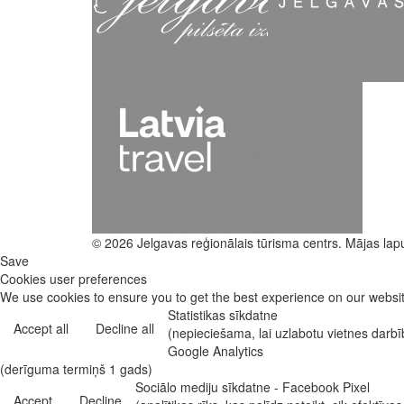
© 2026 Jelgavas reģionālais tūrisma centrs. Mājas lap
Save
Cookies user preferences
We use cookies to ensure you to get the best experience on our website
Statistikas sīkdatne
Accept all
Decline all
(nepieciešama, lai uzlabotu vietnes darb
Google Analytics
(derīguma termiņš 1 gads)
Sociālo mediju sīkdatne - Facebook Pixel
Accept
Decline