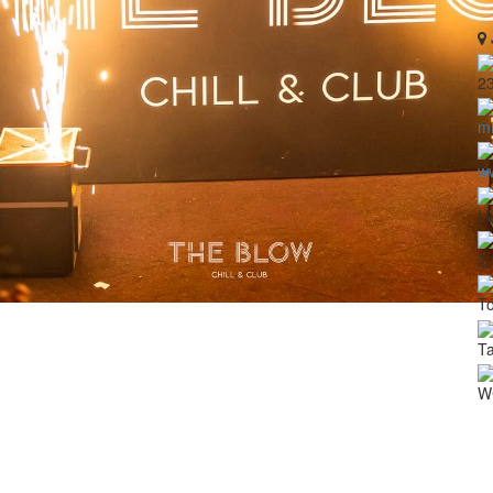
2
m
w
L
2,
To
T
W