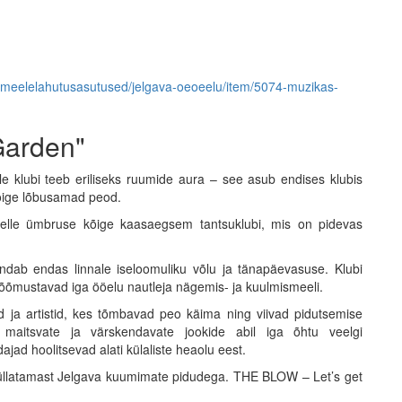
us/meelelahutusasutused/jelgava-oeoeelu/item/5074-muzikas-
Garden"
 klubi teeb eriliseks ruumide aura – see asub endises klubis
õige lõbusamad peod.
 selle ümbruse kõige kaasaegsem tantsuklubi, mis on pidevas
ab endas linnale iseloomuliku võlu ja tänapäevasuse. Klubi
 rõõmustavad iga ööelu nautleja nägemis- ja kuulmismeeli.
 ja artistid, kes tõmbavad peo käima ning viivad pidutsemise
maitsvate ja värskendavate jookide abil iga õhtu veelgi
jad hoolitsevad alati külaliste heaolu eest.
i üllatamast Jelgava kuumimate pidudega. THE BLOW – Let’s get