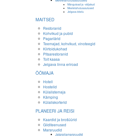
Meelelahutusasutused
Mängutoad ja -väljakud
Meelelahutusasutused
Jelgava ööelu
MAITSED
Restoranid
Kohvikud ja pubid
Pagariärid
Teemajad, kohvikud, vinoteegid
Kiirtoidukohad
Pitsarestoranid
Toit kaasa
Jelgava linna eriroad
ÖÖMAJA
Hotell
Hostelid
Külalistemaja
Kämping
Külaliskorterid
PLANEERI JA REISI
Kaardid ja brošüürid
Giiditeenused
Marsruudid
Jalgrattamarsruudid