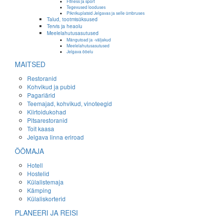
Fitness ja sport
Tegevused looduses
Piknikuplatsid Jelgavas ja selle ümbruses
Talud, tootmisüksused
Tervis ja heaolu
Meelelahutusasutused
Mängutoad ja -väljakud
Meelelahutusasutused
Jelgava ööelu
MAITSED
Restoranid
Kohvikud ja pubid
Pagariärid
Teemajad, kohvikud, vinoteegid
Kiirtoidukohad
Pitsarestoranid
Toit kaasa
Jelgava linna eriroad
ÖÖMAJA
Hotell
Hostelid
Külalistemaja
Kämping
Külaliskorterid
PLANEERI JA REISI