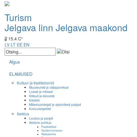
Turism
Jelgava linn
Jelgava maakond
15.4 C°
LV
LT
EE
EN
Algus
ELAMUSED
Kultuur ja traditsioonid
Muuseumid ja väljapanekud
Lossid ja mõisad
Kirikud ja kloostrid
Käsitöö
Mälestusmärgid ja ajaloolised paigad
Kultuuriobjektid
Seiklus
Loodus ja pargid
Aktiivne puhkus
Paadisõidud
Vandens turizmas
Ratsutamine