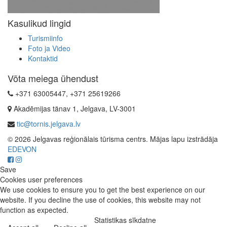
Kasulikud lingid
Turismiinfo
Foto ja Video
Kontaktid
Võta meiega ühendust
+371 63005447, +371 25619266
Akadēmijas tänav 1, Jelgava, LV-3001
tic@tornis.jelgava.lv
© 2026 Jelgavas reģionālais tūrisma centrs. Mājas lapu izstrādāja
EDEVON
Save
Cookies user preferences
We use cookies to ensure you to get the best experience on our
website. If you decline the use of cookies, this website may not
function as expected.
Statistikas sīkdatne