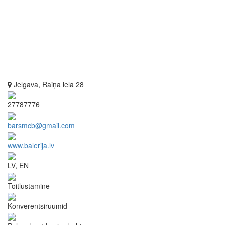
Jelgava, Raiņa iela 28
27787776
barsmcb@gmail.com
www.balerija.lv
LV, EN
Toitlustamine
Konverentsiruumid