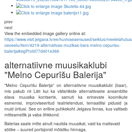
prev
next
View the embedded image gallery online at:
https://www.visit.jelgava.lv/ee/huvivaeaersused/seiklus/meelelahutu
oeoeelu/item/4219-alternativas-muzikas-bars-melno-cepurisu-
balerija#sigProId77d401e366
alternatiivne muusikaklubi
"Melno Cepurīšu Balerija"
"Melno Cepurīšu Balerija" on alternatiivne muusikaklubi (baar),
mis pakub nii Läti kui ka välisriikide alternatiivsete ansamblite
elava muusika kontserte, samuti ka erinevate koomikute
esinemisi, improviseeritud teatrietendusi, temaatilisi pidusid ja
muid üritusi. See on eriline puhkekoht Jelgava linnas, kus valitseb
mitteametlik ja vaba õhkkond.
Balerias saate mitte ainult nautida muusikat, vaid ka maitsvaid
sööke – suured portsjonid mõistiku hinnaga.