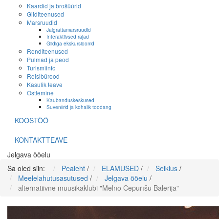
Kaardid ja brošüürid
Giiditeenused
Marsruudid
Jalgrattamarsruudid
Interaktiivsed rajad
Giidiga ekskursioonid
Renditeenused
Pulmad ja peod
Turismiinfo
Reisibürood
Kasulik teave
Ostlemine
Kaubanduskeskused
Suveniirid ja kohalik toodang
KOOSTÖÖ
KONTAKTTEAVE
Jelgava ööelu
Sa oled siin:
Pealeht
/
ELAMUSED
/
Seiklus
/
Meelelahutusasutused
/
Jelgava ööelu
/
alternatiivne muusikaklubi "Melno Cepurīšu Balerija"