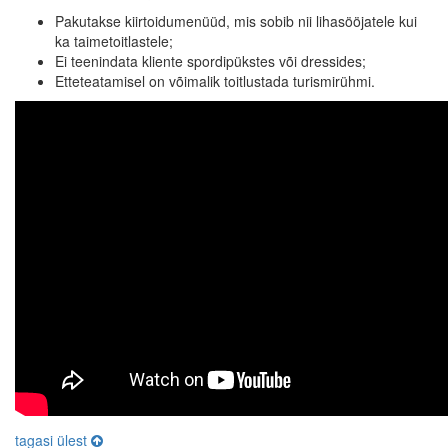
Pakutakse kiirtoidumenüüd, mis sobib nii lihasööjatele kui
ka taimetoitlastele;
Ei teenindata kliente spordipükstes või dressides;
Etteteatamisel on võimalik toitlustada turismirühmi.
tagasi ülest