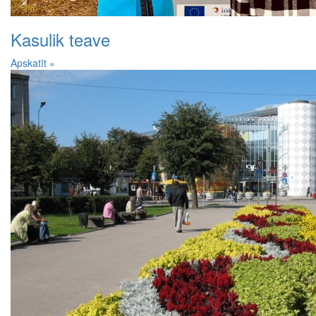
Kasulik teave
Apskatīt »