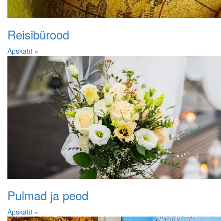
Reisibürood
Apskatīt »
Pulmad ja peod
Apskatīt »