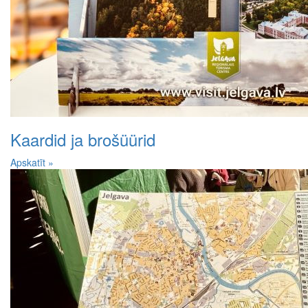
Kaardid ja brošüürid
Apskatīt »