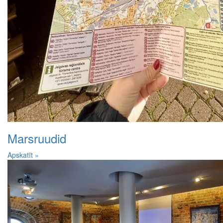
Marsruudid
Apskatīt »