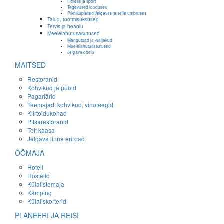
Fitness ja sport
Tegevused looduses
Piknikuplatsid Jelgavas ja selle ümbruses
Talud, tootmisüksused
Tervis ja heaolu
Meelelahutusasutused
Mängutoad ja -väljakud
Meelelahutusasutused
Jelgava ööelu
MAITSED
Restoranid
Kohvikud ja pubid
Pagariärid
Teemajad, kohvikud, vinoteegid
Kiirtoidukohad
Pitsarestoranid
Toit kaasa
Jelgava linna eriroad
ÖÖMAJA
Hotell
Hostelid
Külalistemaja
Kämping
Külaliskorterid
PLANEERI JA REISI