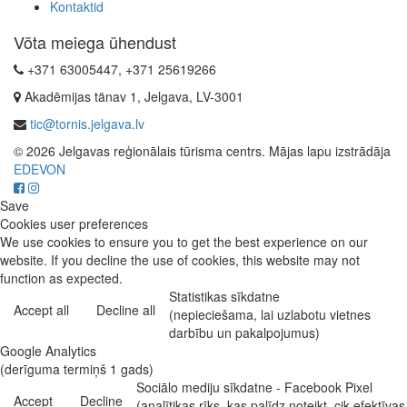
Kontaktid
Võta meiega ühendust
+371 63005447, +371 25619266
Akadēmijas tänav 1, Jelgava, LV-3001
tic@tornis.jelgava.lv
© 2026 Jelgavas reģionālais tūrisma centrs. Mājas lapu izstrādāja
EDEVON
Save
Cookies user preferences
We use cookies to ensure you to get the best experience on our
website. If you decline the use of cookies, this website may not
function as expected.
Statistikas sīkdatne
Accept all
Decline all
(nepieciešama, lai uzlabotu vietnes
darbību un pakalpojumus)
Google Analytics
(derīguma termiņš 1 gads)
Sociālo mediju sīkdatne - Facebook Pixel
Accept
Decline
(analītikas rīks, kas palīdz noteikt, cik efektīvas