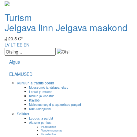
Turism
Jelgava linn
Jelgava maakond
20.5 C°
LV
LT
EE
EN
Algus
ELAMUSED
Kultuur ja traditsioonid
Muuseumid ja väljapanekud
Lossid ja mõisad
Kirikud ja kloostrid
Käsitöö
Mälestusmärgid ja ajaloolised paigad
Kultuuriobjektid
Seiklus
Loodus ja pargid
Aktiivne puhkus
Paadisõidud
Vandens turizmas
Ratsutamine