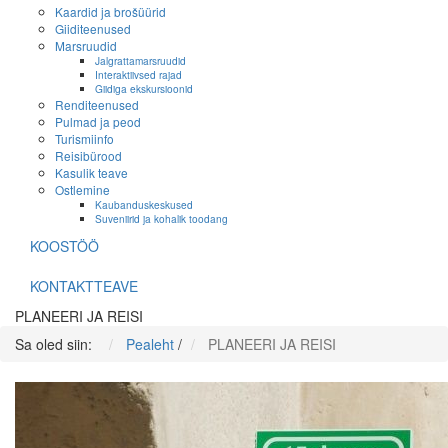
Kaardid ja brošüürid
Giiditeenused
Marsruudid
Jalgrattamarsruudid
Interaktiivsed rajad
Giidiga ekskursioonid
Renditeenused
Pulmad ja peod
Turismiinfo
Reisibürood
Kasulik teave
Ostlemine
Kaubanduskeskused
Suveniirid ja kohalik toodang
KOOSTÖÖ
KONTAKTTEAVE
PLANEERI JA REISI
Sa oled siin:
Pealeht
/
PLANEERI JA REISI