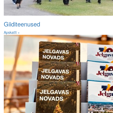
Giiditeenused
Apskatīt »