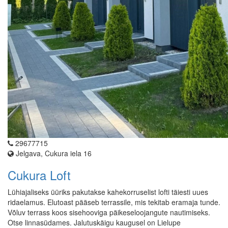
29677715
Jelgava, Cukura iela 16
Cukura Loft
Lühiajaliseks üüriks pakutakse kahekorruselist lofti täiesti uues
ridaelamus. Elutoast pääseb terrassile, mis tekitab eramaja tunde.
Võluv terrass koos sisehooviga päikeseloojangute nautimiseks.
Otse linnasüdames. Jalutuskäigu kaugusel on Lielupe