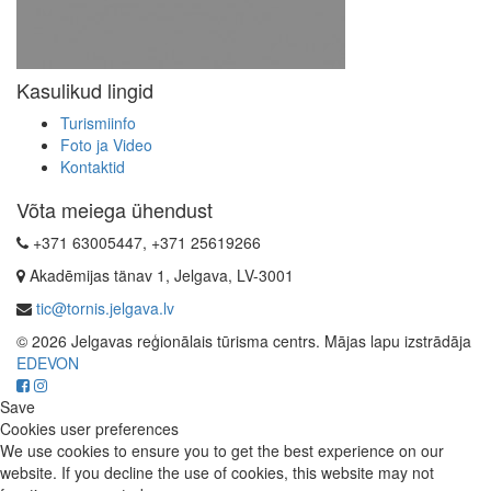
Kasulikud lingid
Turismiinfo
Foto ja Video
Kontaktid
Võta meiega ühendust
+371 63005447, +371 25619266
Akadēmijas tänav 1, Jelgava, LV-3001
tic@tornis.jelgava.lv
© 2026 Jelgavas reģionālais tūrisma centrs. Mājas lapu izstrādāja
EDEVON
Save
Cookies user preferences
We use cookies to ensure you to get the best experience on our
website. If you decline the use of cookies, this website may not