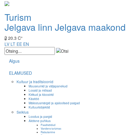
Turism
Jelgava linn
Jelgava maakond
20.3 C°
LV
LT
EE
EN
Algus
ELAMUSED
Kultuur ja traditsioonid
Muuseumid ja väljapanekud
Lossid ja mõisad
Kirikud ja kloostrid
Käsitöö
Mälestusmärgid ja ajaloolised paigad
Kultuuriobjektid
Seiklus
Loodus ja pargid
Aktiivne puhkus
Paadisõidud
Vandens turizmas
Ratsutamine