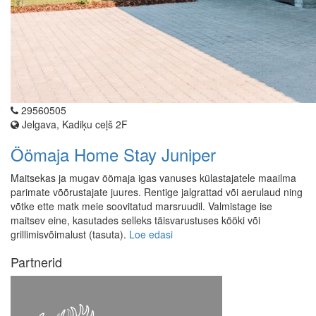
29560505
Jelgava, Kadiķu ceļš 2F
Öömaja Home Stay Juniper
Maitsekas ja mugav öömaja igas vanuses külastajatele maailma
parimate võõrustajate juures. Rentige jalgrattad või aerulaud ning
võtke ette matk meie soovitatud marsruudil. Valmistage ise
maitsev eine, kasutades selleks täisvarustuses kööki või
grillimisvõimalust (tasuta).
Loe edasi
Partnerid