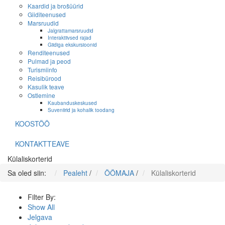
Kaardid ja brošüürid
Giiditeenused
Marsruudid
Jalgrattamarsruudid
Interaktiivsed rajad
Giidiga ekskursioonid
Renditeenused
Pulmad ja peod
Turismiinfo
Reisibürood
Kasulik teave
Ostlemine
Kaubanduskeskused
Suveniirid ja kohalik toodang
KOOSTÖÖ
KONTAKTTEAVE
Külaliskorterid
Sa oled siin:
Pealeht
/
ÖÖMAJA
/
Külaliskorterid
Filter By:
Show All
Jelgava