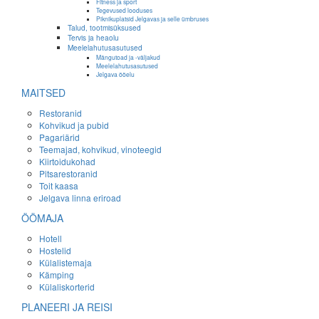
Fitness ja sport
Tegevused looduses
Piknikuplatsid Jelgavas ja selle ümbruses
Talud, tootmisüksused
Tervis ja heaolu
Meelelahutusasutused
Mängutoad ja -väljakud
Meelelahutusasutused
Jelgava ööelu
MAITSED
Restoranid
Kohvikud ja pubid
Pagariärid
Teemajad, kohvikud, vinoteegid
Kiirtoidukohad
Pitsarestoranid
Toit kaasa
Jelgava linna eriroad
ÖÖMAJA
Hotell
Hostelid
Külalistemaja
Kämping
Külaliskorterid
PLANEERI JA REISI