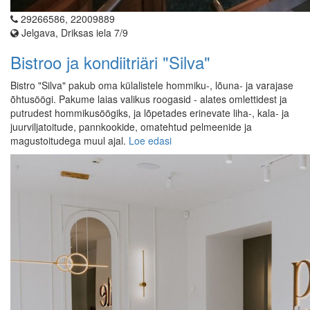
29266586, 22009889
Jelgava, Driksas iela 7/9
Bistroo ja kondiitriäri "Silva"
Bistro "Silva" pakub oma külalistele hommiku-, lõuna- ja varajase
õhtusöögi. Pakume laias valikus roogasid - alates omlettidest ja
putrudest hommikusöögiks, ja lõpetades erinevate liha-, kala- ja
juurviljatoitude, pannkookide, omatehtud pelmeenide ja
magustoitudega muul ajal.
Loe edasi