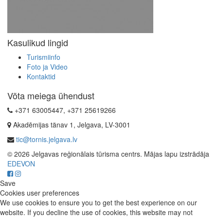
Kasulikud lingid
Turismiinfo
Foto ja Video
Kontaktid
Võta meiega ühendust
+371 63005447, +371 25619266
Akadēmijas tänav 1, Jelgava, LV-3001
tic@tornis.jelgava.lv
© 2026 Jelgavas reģionālais tūrisma centrs. Mājas lapu izstrādāja
EDEVON
Save
Cookies user preferences
We use cookies to ensure you to get the best experience on our
website. If you decline the use of cookies, this website may not