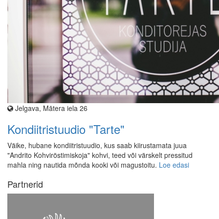
Jelgava, Mātera iela 26
Kondiitristuudio "Tarte"
Väike, hubane kondiitristuudio, kus saab kiirustamata juua
"Andrito Kohviröstimiskoja" kohvi, teed või värskelt pressitud
mahla ning nautida mõnda kooki või magustoitu.
Loe edasi
Partnerid