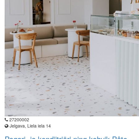
27200002
Jelgava, Liela iela 14
Pagari- ja kondiitriäri ning kohvik Pâte