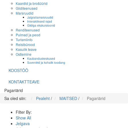
Kaardid ja brošüürid
Giiditeenused
Marsruudid
Jalgrattamarsruudid
Interaktiivsed rajad
Giidiga ekskursioonid
Renditeenused
Pulmad ja peod
Turismiinfo
Reisibürood
Kasulik teave
Ostlemine
Kaubanduskeskused
Suveniirid ja kohalik toodang
KOOSTÖÖ
KONTAKTTEAVE
Pagariärid
Sa oled siin:
Pealeht
/
MAITSED
/
Pagariärid
Filter By:
Show All
Jelgava