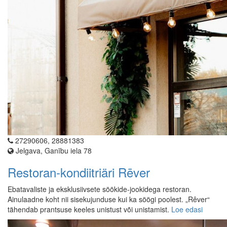
27290606, 28881383
Jelgava, Ganību iela 78
Restoran-kondiitriäri Rēver
Ebatavaliste ja eksklusiivsete söökide-jookidega restoran.
Ainulaadne koht nii sisekujunduse kui ka söögi poolest. „Rêver“
tähendab prantsuse keeles unistust või unistamist.
Loe edasi