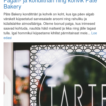
Bakery
Pâte Bakery kondiitriäri ja kohvik on koht, kus iga päev algab
värskelt küpsetatud sarvesaiade aroomi ning rahuliku ja
külalislahke atmosfääriga. Oleme loonud paiga, kus inimesed
saavad kohtuda, nautida häid maitseid ja ikka ning jälle tagasi
tulla. Igal hommikul küpsetame kihilist pärmitainast meie...
Loe
edasi