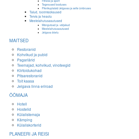
Fitness ja sport
Tegevused looduses
Piknikuplatsid Jelgavas ja selle ümbruses
Talud, tootmisüksused
Tervis ja heaolu
Meelelahutusasutused
Mängutoad ja -väljakud
Meelelahutusasutused
Jelgava ööelu
MAITSED
Restoranid
Kohvikud ja pubid
Pagariärid
Teemajad, kohvikud, vinoteegid
Kiirtoidukohad
Pitsarestoranid
Toit kaasa
Jelgava linna eriroad
ÖÖMAJA
Hotell
Hostelid
Külalistemaja
Kämping
Külaliskorterid
PLANEERI JA REISI