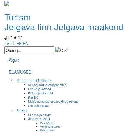
Turism
Jelgava linn
Jelgava maakond
19.9 C°
LV
LT
EE
EN
Algus
ELAMUSED
Kultuur ja traditsioonid
Muuseumid ja väljapanekud
Lossid ja mõisad
Kirikud ja kloostrid
Käsitöö
Mälestusmärgid ja ajaloolised paigad
Kultuuriobjektid
Seiklus
Loodus ja pargid
Aktiivne puhkus
Paadisõidud
Vandens turizmas
Ratsutamine