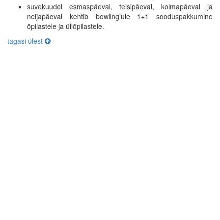
suvekuudel esmaspäeval, teisipäeval, kolmapäeval ja
neljapäeval kehtib bowling'ule 1+1 sooduspakkumine
õpilastele ja üliõpilastele.
tagasi ülest