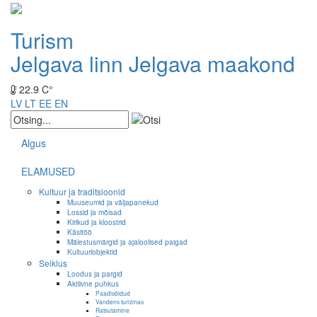
Turism
Jelgava linn
Jelgava maakond
22.9 C°
LV
LT
EE
EN
Algus
ELAMUSED
Kultuur ja traditsioonid
Muuseumid ja väljapanekud
Lossid ja mõisad
Kirikud ja kloostrid
Käsitöö
Mälestusmärgid ja ajaloolised paigad
Kultuuriobjektid
Seiklus
Loodus ja pargid
Aktiivne puhkus
Paadisõidud
Vandens turizmas
Ratsutamine