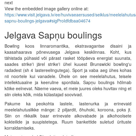
next
View the embedded image gallery online at:
https://www.visit.jelgava.lv/ee/huvivaeaersused/seiklus/meelelahut
sapnu-boulings-jelgava#sigProIdfdbaa04674
Jelgava Sapņu boulings
Bowling koos linnaromantika, ekstravagantse disaini ja
kaasahaarava põnevusega Jelgava kesklinnas. Koht, kus
tähistada pühasid või pärast rasket tööpäeva energiat suunata,
saades strike'i järel strike'i ühel kuuest Brunswicki bowling'u
radadest (sh 4 lastereelingutega). Sport ja vaba aeg ühes kohas
nii noortele kui vanadele. Ühele on see meelelahutus, teisele
intellektuaalne ja keeruline spordiala. Sapņu boulings hõlmab
kõike eelnevat. Näeme vaeva, et meie juures oleks huvitav ning et
siin oleks kõik, mida külastajad soovivad.
Pakume ka peokohta lastele, lastenurka ja erinevaid
meelelahutuslikke mänge: 2 piljardit, õhuhoki, koroona, poks jt.
Siin on rikkalik baar erinevate alkovabade ja alkohoolsete
kokteilide ja suupistetega. Ruum bankettide suletud ürituste
korraldamiseks.