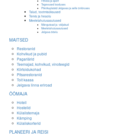
Fitness ja sport
Tegevused looduses
Piknikuplatsid Jelgavas ja selle ümbruses
Talud, tootmisüksused
Tervis ja heaolu
Meelelahutusasutused
Mängutoad ja -väljakud
Meelelahutusasutused
Jelgava ööelu
MAITSED
Restoranid
Kohvikud ja pubid
Pagariärid
Teemajad, kohvikud, vinoteegid
Kiirtoidukohad
Pitsarestoranid
Toit kaasa
Jelgava linna eriroad
ÖÖMAJA
Hotell
Hostelid
Külalistemaja
Kämping
Külaliskorterid
PLANEERI JA REISI