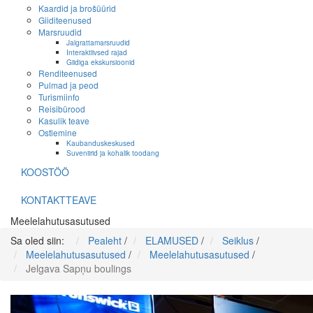
Kaardid ja brošüürid
Giiditeenused
Marsruudid
Jalgrattamarsruudid
Interaktiivsed rajad
Giidiga ekskursioonid
Renditeenused
Pulmad ja peod
Turismiinfo
Reisibürood
Kasulik teave
Ostlemine
Kaubanduskeskused
Suveniirid ja kohalik toodang
KOOSTÖÖ
KONTAKTTEAVE
Meelelahutusasutused
Sa oled siin:
Pealeht
/
ELAMUSED
/
Seiklus
/
Meelelahutusasutused
/
Meelelahutusasutused
/
Jelgava Sapņu boulings