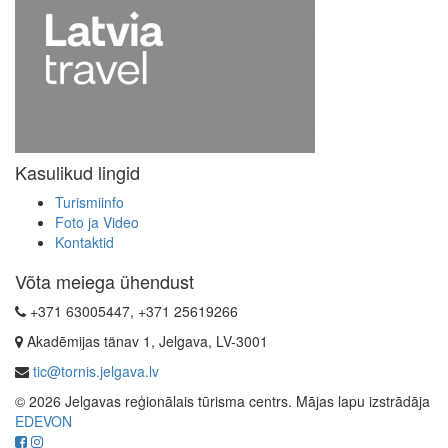
Kasulikud lingid
Turismiinfo
Foto ja Video
Kontaktid
Võta meiega ühendust
+371 63005447, +371 25619266
Akadēmijas tänav 1, Jelgava, LV-3001
tic@tornis.jelgava.lv
© 2026 Jelgavas reģionālais tūrisma centrs. Mājas lapu izstrādāja
EDEVON