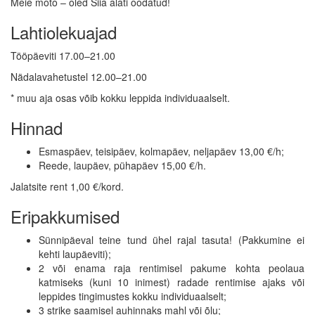
Meie moto – oled Siia alati oodatud!
Lahtiolekuajad
Tööpäeviti 17.00–21.00
Nädalavahetustel 12.00–21.00
* muu aja osas võib kokku leppida individuaalselt.
Hinnad
Esmaspäev, teisipäev, kolmapäev, neljapäev 13,00 €/h;
Reede, laupäev, pühapäev 15,00 €/h.
Jalatsite rent 1,00 €/kord.
Eripakkumised
Sünnipäeval teine tund ühel rajal tasuta! (Pakkumine ei
kehti laupäeviti);
2 või enama raja rentimisel pakume kohta peolaua
katmiseks (kuni 10 inimest) radade rentimise ajaks või
leppides tingimustes kokku individuaalselt;
3 strike saamisel auhinnaks mahl või õlu;