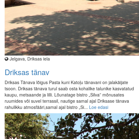
Jelgava, Driksas iela
Driksas tänav
Driksas Tänava lõigus Pasta kuni Katoļu tänavani on jalakäijate
tsoon. Driksas tänava turul saab osta kohalike talunike kasvatatud
kaupu, metsaande ja lilli. Lõunatage bistro „Silva” mõnusates
ruumides või suvel terrassil, nautige samal ajal Driksase tänava
rahulikku atmosfääri,samal ajal bistro „Si...
Loe edasi