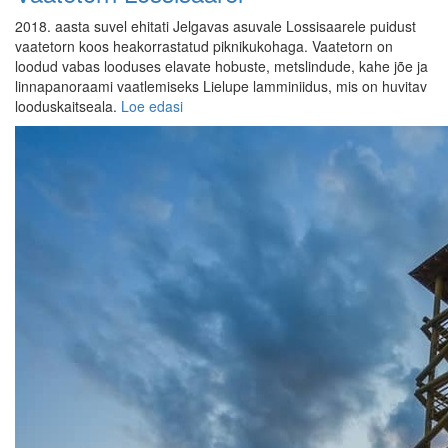
2018. aasta suvel ehitati Jelgavas asuvale Lossisaarele puidust
vaatetorn koos heakorrastatud piknikukohaga. Vaatetorn on
loodud vabas looduses elavate hobuste, metslindude, kahe jõe ja
linnapanoraami vaatlemiseks Lielupe lamminiidus, mis on huvitav
looduskaitseala.
Loe edasi