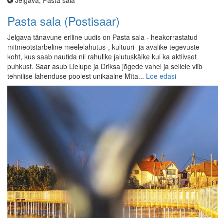
Jelgava, Pasta sala
Pasta sala (Postisaar)
Jelgava tänavune eriline uudis on Pasta sala - heakorrastatud
mitmeotstarbeline meelelahutus-, kultuuri- ja avalike tegevuste
koht, kus saab nautida nii rahulike jalutuskäike kui ka aktiivset
puhkust. Saar asub Lielupe ja Driksa jõgede vahel ja sellele viib
tehnilise lahenduse poolest unikaalne Mīta...
Loe edasi