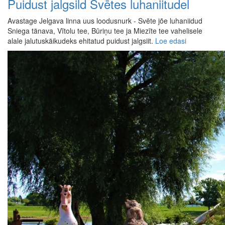
Puidust jalgsild Svētes luhaniitudel
Avastage Jelgava linna uus loodusnurk - Svēte jõe luhaniidud
Sniega tänava, Vītolu tee, Būriņu tee ja Miezīte tee vahelisele
alale jalutuskäikudeks ehitatud puidust jalgsiit.
Loe edasi