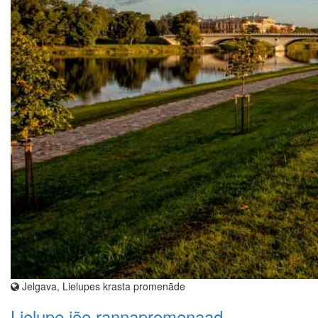
Jelgava, Lielupes krasta promenāde
Lielupe jõe rannapromenaad