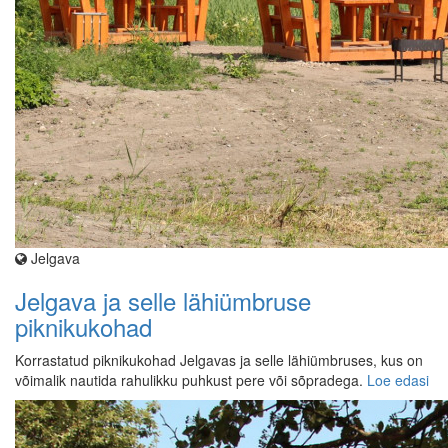
Jelgava
Jelgava ja selle lähiümbruse
piknikukohad
Korrastatud piknikukohad Jelgavas ja selle lähiümbruses, kus on
võimalik nautida rahulikku puhkust pere või sõpradega.
Loe edasi