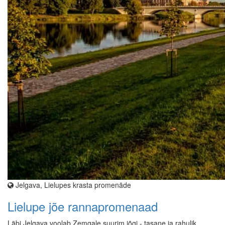
Jelgava, Lielupes krasta promenāde
Lielupe jõe rannapromenaad
Läbi Jelgava voolab Zemgale suurim jõgi - tasane ja rahulik