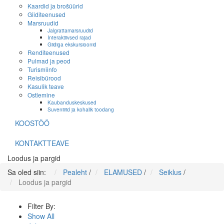
Kaardid ja brošüürid
Giiditeenused
Marsruudid
Jalgrattamarsruudid
Interaktiivsed rajad
Giidiga ekskursioonid
Renditeenused
Pulmad ja peod
Turismiinfo
Reisibürood
Kasulik teave
Ostlemine
Kaubanduskeskused
Suveniirid ja kohalik toodang
KOOSTÖÖ
KONTAKTTEAVE
Loodus ja pargid
Sa oled siin:
Pealeht
/
ELAMUSED
/
Seiklus
/
Loodus ja pargid
Filter By:
Show All