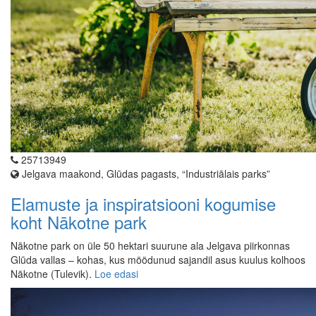
25713949
Jelgava maakond, Glūdas pagasts, “Industriālais parks”
Elamuste ja inspiratsiooni kogumise
koht Nākotne park
Nākotne park on üle 50 hektari suurune ala Jelgava piirkonnas
Glūda vallas – kohas, kus möödunud sajandil asus kuulus kolhoos
Nākotne (Tulevik).
Loe edasi