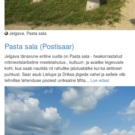
Jelgava, Pasta sala
Pasta sala (Postisaar)
Jelgava tänavune eriline uudis on Pasta sala - heakorrastatud
mitmeotstarbeline meelelahutus-, kultuuri- ja avalike tegevuste
koht, kus saab nautida nii rahulike jalutuskäike kui ka aktiivset
puhkust. Saar asub Lielupe ja Driksa jõgede vahel ja sellele viib
tehnilise lahenduse poolest unikaalne Mīta...
Loe edasi