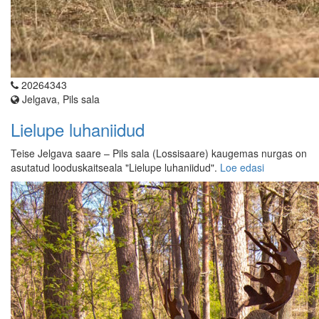
20264343
Jelgava, Pils sala
Lielupe luhaniidud
Teise Jelgava saare – Pils sala (Lossisaare) kaugemas nurgas on
asutatud looduskaitseala "Lielupe luhaniidud".
Loe edasi