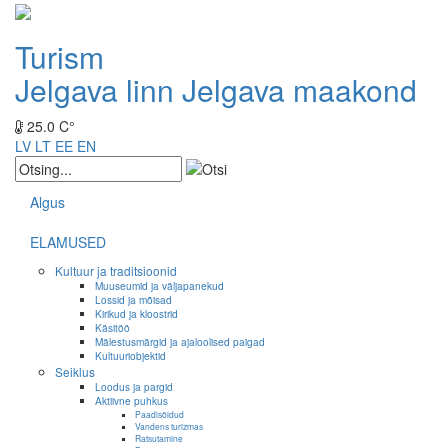
Turism
Jelgava linn
Jelgava maakond
25.0 C°
LV
LT
EE
EN
Algus
ELAMUSED
Kultuur ja traditsioonid
Muuseumid ja väljapanekud
Lossid ja mõisad
Kirikud ja kloostrid
Käsitöö
Mälestusmärgid ja ajaloolised paigad
Kultuuriobjektid
Seiklus
Loodus ja pargid
Aktiivne puhkus
Paadisõidud
Vandens turizmas
Ratsutamine