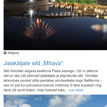
Jelgava
Jalakäijate sild „Mītava”
Sild ühendab Jelgava kesklinna Pasta saarega. 152 m pikkune
sild on üks Läti pikimaid jalakäijate ja jalgratturite sild. Tehnilise
lahenduse poolest silda peetakse ainulaadseks kogu Baltikumis –
see on just kui painutatud kolmes mõõtmes S-tähe kujuliselt ning
ripub 28 vandi küljes, mida hoiavad kaks...
Loe edasi