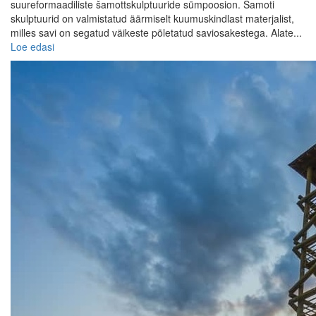
suureformaadiliste šamottskulptuuride sümpoosion. Šamoti
skulptuurid on valmistatud äärmiselt kuumuskindlast materjalist,
milles savi on segatud väikeste põletatud saviosakestega. Alate...
Loe edasi