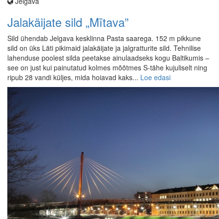
Jelgava
Jalakäijate sild „Mītava”
Sild ühendab Jelgava kesklinna Pasta saarega. 152 m pikkune
sild on üks Läti pikimaid jalakäijate ja jalgratturite sild. Tehnilise
lahenduse poolest silda peetakse ainulaadseks kogu Baltikumis –
see on just kui painutatud kolmes mõõtmes S-tähe kujuliselt ning
ripub 28 vandi küljes, mida hoiavad kaks...
Loe edasi