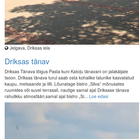
Jelgava, Driksas iela
Driksas tänav
Driksas Tänava lõigus Pasta kuni Katoļu tänavani on jalakäijate
tsoon. Driksas tänava turul saab osta kohalike talunike kasvatatud
kaupu, metsaande ja lilli. Lõunatage bistro „Silva” mõnusates
ruumides või suvel terrassil, nautige samal ajal Driksase tänava
rahulikku atmosfääri,samal ajal bistro „Si...
Loe edasi