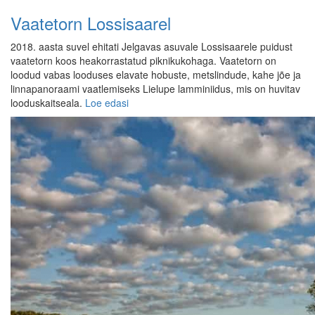
Vaatetorn Lossisaarel
2018. aasta suvel ehitati Jelgavas asuvale Lossisaarele puidust
vaatetorn koos heakorrastatud piknikukohaga. Vaatetorn on
loodud vabas looduses elavate hobuste, metslindude, kahe jõe ja
linnapanoraami vaatlemiseks Lielupe lamminiidus, mis on huvitav
looduskaitseala.
Loe edasi