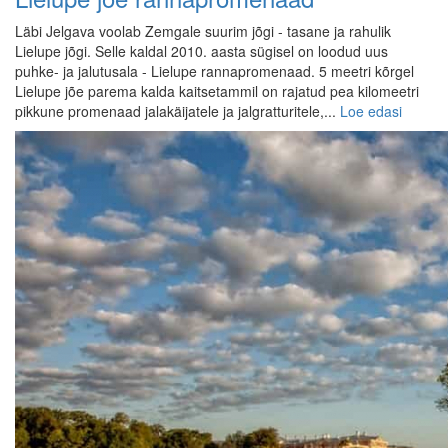
Läbi Jelgava voolab Zemgale suurim jõgi - tasane ja rahulik
Lielupe jõgi. Selle kaldal 2010. aasta sügisel on loodud uus
puhke- ja jalutusala - Lielupe rannapromenaad. 5 meetri kõrgel
Lielupe jõe parema kalda kaitsetammil on rajatud pea kilomeetri
pikkune promenaad jalakäijatele ja jalgratturitele,...
Loe edasi