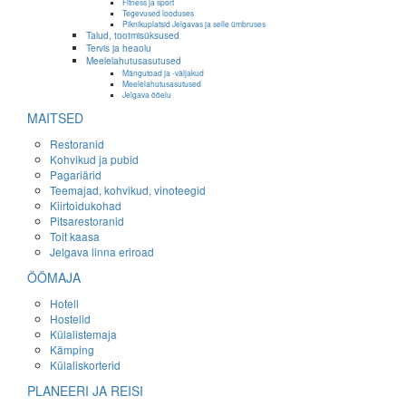
Fitness ja sport
Tegevused looduses
Piknikuplatsid Jelgavas ja selle ümbruses
Talud, tootmisüksused
Tervis ja heaolu
Meelelahutusasutused
Mängutoad ja -väljakud
Meelelahutusasutused
Jelgava ööelu
MAITSED
Restoranid
Kohvikud ja pubid
Pagariärid
Teemajad, kohvikud, vinoteegid
Kiirtoidukohad
Pitsarestoranid
Toit kaasa
Jelgava linna eriroad
ÖÖMAJA
Hotell
Hostelid
Külalistemaja
Kämping
Külaliskorterid
PLANEERI JA REISI