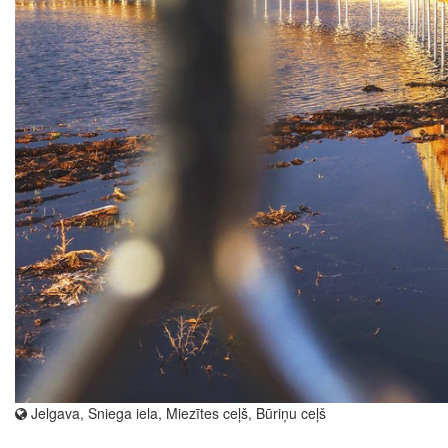
Jelgava, Sniega iela, Miezītes ceļš, Būriņu ceļš