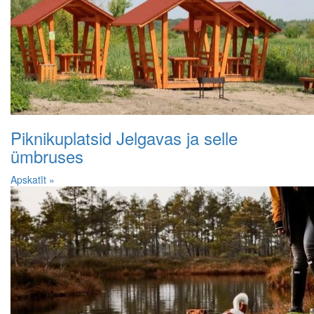
Piknikuplatsid Jelgavas ja selle
ümbruses
Apskatīt »