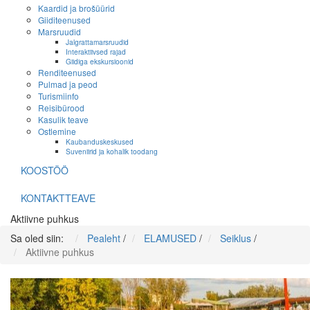
Kaardid ja brošüürid
Giiditeenused
Marsruudid
Jalgrattamarsruudid
Interaktiivsed rajad
Giidiga ekskursioonid
Renditeenused
Pulmad ja peod
Turismiinfo
Reisibürood
Kasulik teave
Ostlemine
Kaubanduskeskused
Suveniirid ja kohalik toodang
KOOSTÖÖ
KONTAKTTEAVE
Aktiivne puhkus
Sa oled siin:
Pealeht
/
ELAMUSED
/
Seiklus
/
Aktiivne puhkus