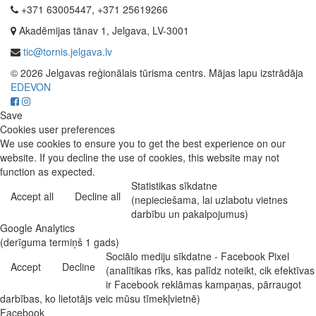
+371 63005447, +371 25619266
Akadēmijas tänav 1, Jelgava, LV-3001
tic@tornis.jelgava.lv
© 2026 Jelgavas reģionālais tūrisma centrs. Mājas lapu izstrādāja
EDEVON
Save
Cookies user preferences
We use cookies to ensure you to get the best experience on our
website. If you decline the use of cookies, this website may not
function as expected.
Statistikas sīkdatne
Accept all
Decline all
(nepieciešama, lai uzlabotu vietnes
darbību un pakalpojumus)
Google Analytics
(derīguma termiņš 1 gads)
Sociālo mediju sīkdatne - Facebook Pixel
Accept
Decline
(analītikas rīks, kas palīdz noteikt, cik efektīvas
ir Facebook reklāmas kampaņas, pārraugot
darbības, ko lietotājs veic mūsu tīmekļvietnē)
Facebook