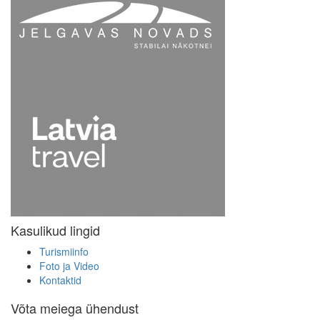
Kasulikud lingid
Turismiinfo
Foto ja Video
Kontaktid
Võta meiega ühendust