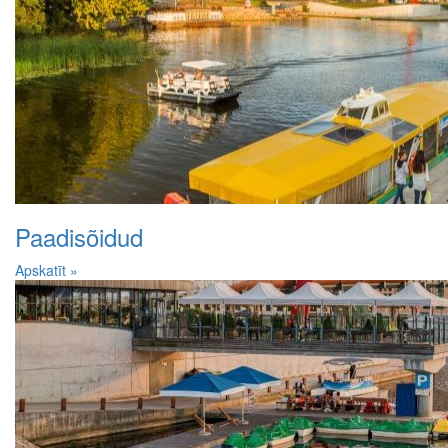
Paadisõidud
Apskatīt »