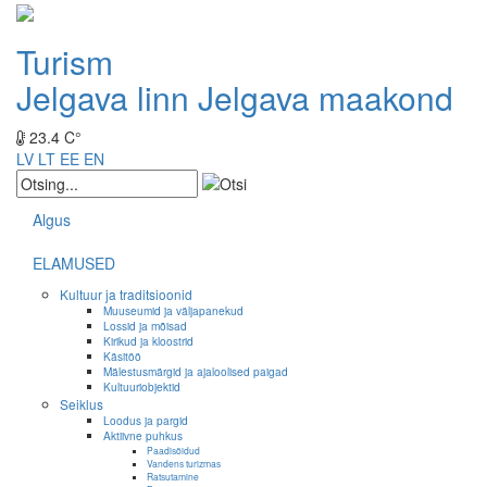
Turism
Jelgava linn
Jelgava maakond
23.4 C°
LV
LT
EE
EN
Algus
ELAMUSED
Kultuur ja traditsioonid
Muuseumid ja väljapanekud
Lossid ja mõisad
Kirikud ja kloostrid
Käsitöö
Mälestusmärgid ja ajaloolised paigad
Kultuuriobjektid
Seiklus
Loodus ja pargid
Aktiivne puhkus
Paadisõidud
Vandens turizmas
Ratsutamine