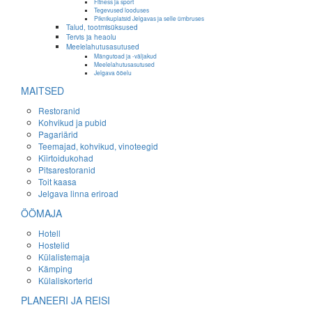
Fitness ja sport
Tegevused looduses
Piknikuplatsid Jelgavas ja selle ümbruses
Talud, tootmisüksused
Tervis ja heaolu
Meelelahutusasutused
Mängutoad ja -väljakud
Meelelahutusasutused
Jelgava ööelu
MAITSED
Restoranid
Kohvikud ja pubid
Pagariärid
Teemajad, kohvikud, vinoteegid
Kiirtoidukohad
Pitsarestoranid
Toit kaasa
Jelgava linna eriroad
ÖÖMAJA
Hotell
Hostelid
Külalistemaja
Kämping
Külaliskorterid
PLANEERI JA REISI