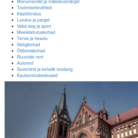
Monumendid ja mälestusmärgid
Tootmisettevõtted
Käsitööndus
Loodus ja pargid
Vaba aeg ja sport
Meelelahutuskohad
Tervis ja heaolu
Söögikohad
Ööbimiskohad
Ruumide rent
Autorent
Suveniirid ja kohalik toodang
Kaubanduskeskused