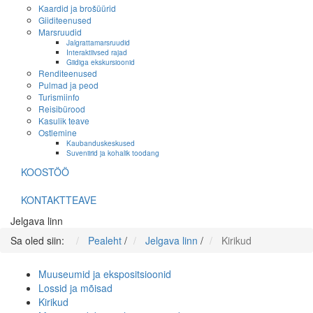
Kaardid ja brošüürid
Giiditeenused
Marsruudid
Jalgrattamarsruudid
Interaktiivsed rajad
Giidiga ekskursioonid
Renditeenused
Pulmad ja peod
Turismiinfo
Reisibürood
Kasulik teave
Ostlemine
Kaubanduskeskused
Suveniirid ja kohalik toodang
KOOSTÖÖ
KONTAKTTEAVE
Jelgava linn
Sa oled siin:
Pealeht
/
Jelgava linn
/
Kirikud
Muuseumid ja ekspositsioonid
Lossid ja mõisad
Kirikud