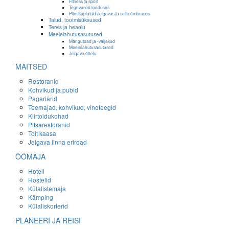
Fitness ja sport
Tegevused looduses
Piknikuplatsid Jelgavas ja selle ümbruses
Talud, tootmisüksused
Tervis ja heaolu
Meelelahutusasutused
Mängutoad ja -väljakud
Meelelahutusasutused
Jelgava ööelu
MAITSED
Restoranid
Kohvikud ja pubid
Pagariärid
Teemajad, kohvikud, vinoteegid
Kiirtoidukohad
Pitsarestoranid
Toit kaasa
Jelgava linna eriroad
ÖÖMAJA
Hotell
Hostelid
Külalistemaja
Kämping
Külaliskorterid
PLANEERI JA REISI