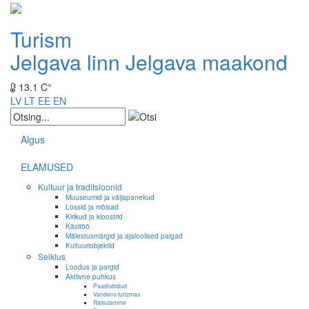
Turism
Jelgava linn
Jelgava maakond
13.1 C°
LV
LT
EE
EN
Algus
ELAMUSED
Kultuur ja traditsioonid
Muuseumid ja väljapanekud
Lossid ja mõisad
Kirikud ja kloostrid
Käsitöö
Mälestusmärgid ja ajaloolised paigad
Kultuuriobjektid
Seiklus
Loodus ja pargid
Aktiivne puhkus
Paadisõidud
Vandens turizmas
Ratsutamine