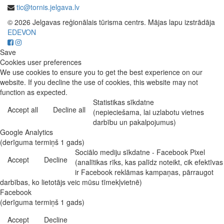
tic@tornis.jelgava.lv
© 2026 Jelgavas reģionālais tūrisma centrs. Mājas lapu izstrādāja
EDEVON
Save
Cookies user preferences
We use cookies to ensure you to get the best experience on our
website. If you decline the use of cookies, this website may not
function as expected.
Statistikas sīkdatne
Accept all
Decline all
(nepieciešama, lai uzlabotu vietnes
darbību un pakalpojumus)
Google Analytics
(derīguma termiņš 1 gads)
Sociālo mediju sīkdatne - Facebook Pixel
Accept
Decline
(analītikas rīks, kas palīdz noteikt, cik efektīvas
ir Facebook reklāmas kampaņas, pārraugot
darbības, ko lietotājs veic mūsu tīmekļvietnē)
Facebook
(derīguma termiņš 1 gads)
Accept
Decline