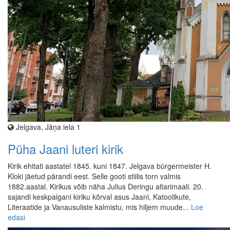
Jelgava, Jāņa iela 1
Püha Jaani luteri kirik
Kirik ehitati aastatel 1845. kuni 1847. Jelgava bürgermeister H.
Kloki jäetud pärandi eest. Selle gooti stiilis torn valmis
1882.aastal. Kirikus võib näha Julius Deringu altarimaali. 20.
sajandi keskpaigani kiriku kõrval asus Jaani, Katoolikute,
Literaatide ja Vanausuliste kalmistu, mis hiljem muude...
Loe
edasi