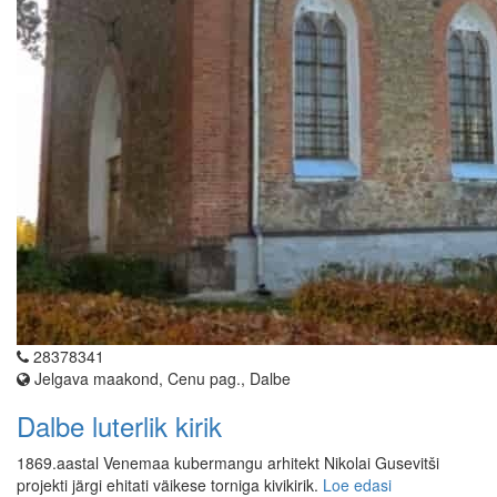
28378341
Jelgava maakond, Cenu pag., Dalbe
Dalbe luterlik kirik
1869.aastal Venemaa kubermangu arhitekt Nikolai Gusevitši
projekti järgi ehitati väikese torniga kivikirik.
Loe edasi