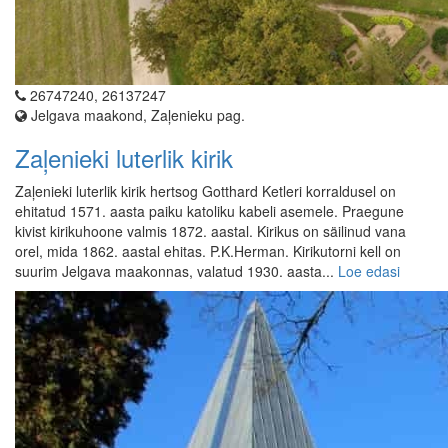
26747240, 26137247
Jelgava maakond, Zaļenieku pag.
Zaļenieki luterlik kirik
Zaļenieki luterlik kirik hertsog Gotthard Ketleri korraldusel on
ehitatud 1571. aasta paiku katoliku kabeli asemele. Praegune
kivist kirikuhoone valmis 1872. aastal. Kirikus on säilinud vana
orel, mida 1862. aastal ehitas. P.K.Herman. Kirikutorni kell on
suurim Jelgava maakonnas, valatud 1930. aasta...
Loe edasi