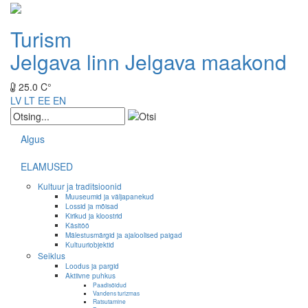
Turism
Jelgava linn
Jelgava maakond
25.0 C°
LV
LT
EE
EN
Algus
ELAMUSED
Kultuur ja traditsioonid
Muuseumid ja väljapanekud
Lossid ja mõisad
Kirikud ja kloostrid
Käsitöö
Mälestusmärgid ja ajaloolised paigad
Kultuuriobjektid
Seiklus
Loodus ja pargid
Aktiivne puhkus
Paadisõidud
Vandens turizmas
Ratsutamine