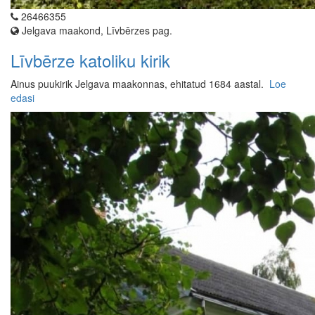
26466355
Jelgava maakond, Līvbērzes pag.
Līvbērze katoliku kirik
Ainus puukirik Jelgava maakonnas, ehitatud 1684 aastal.
Loe
edasi