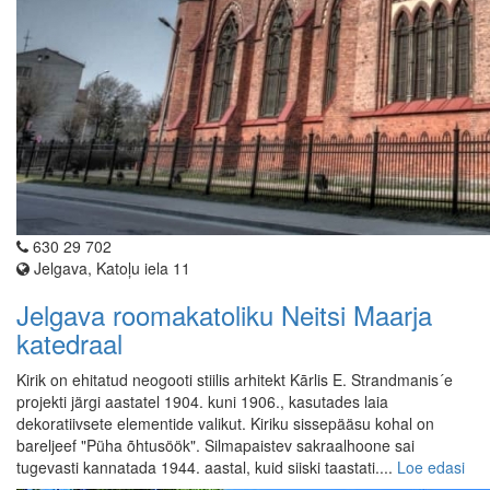
630 29 702
Jelgava, Katoļu iela 11
Jelgava roomakatoliku Neitsi Maarja
katedraal
Kirik on ehitatud neogooti stiilis arhitekt Kārlis E. Strandmanis´e
projekti järgi aastatel 1904. kuni 1906., kasutades laia
dekoratiivsete elementide valikut. Kiriku sissepääsu kohal on
bareljeef "Püha õhtusöök". Silmapaistev sakraalhoone sai
tugevasti kannatada 1944. aastal, kuid siiski taastati....
Loe edasi