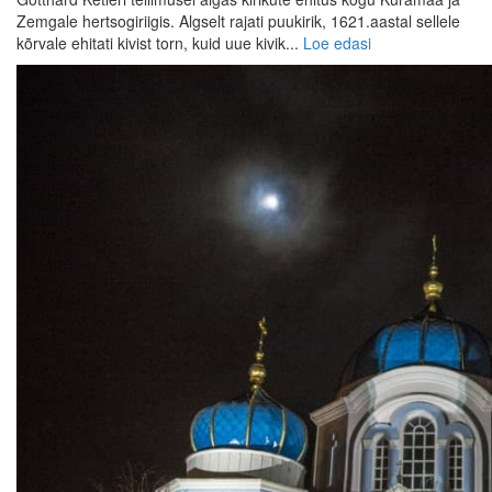
Zemgale hertsogiriigis. Algselt rajati puukirik, 1621.aastal sellele
kõrvale ehitati kivist torn, kuid uue kivik...
Loe edasi