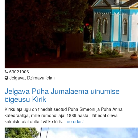
63021006
Jelgava, Dzirnavu iela 1
Jelgava Püha Jumalaema uinumise
õigeusu Kirik
Kiriku ajalugu on tihedalt seotud Püha Simeoni ja Püha Anna
katedraaliga, mille remondi ajal 1889.aastal, lähedal oleva
kalmistu alal ehitati väike kirik.
Loe edasi