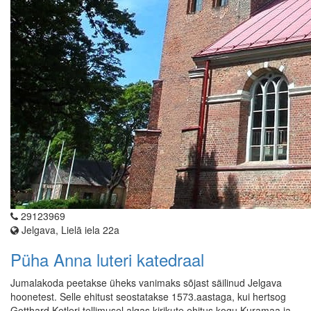
29123969
Jelgava, Lielā iela 22a
Püha Anna luteri katedraal
Jumalakoda peetakse üheks vanimaks sõjast säilinud Jelgava
hoonetest. Selle ehitust seostatakse 1573.aastaga, kui hertsog
Gotthard Ketleri tellimusel algas kirikute ehitus kogu Kuramaa ja