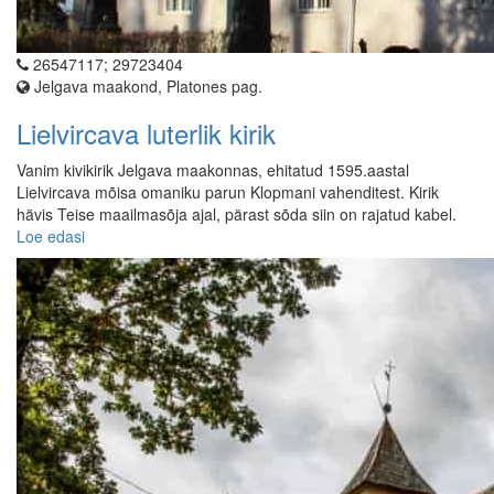
26547117; 29723404
Jelgava maakond, Platones pag.
Lielvircava luterlik kirik
Vanim kivikirik Jelgava maakonnas, ehitatud 1595.aastal
Lielvircava mõisa omaniku parun Klopmani vahenditest. Kirik
hävis Teise maailmasõja ajal, pärast sõda siin on rajatud kabel.
Loe edasi