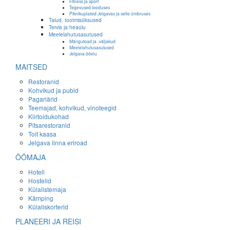
Fitness ja sport
Tegevused looduses
Piknikuplatsid Jelgavas ja selle ümbruses
Talud, tootmisüksused
Tervis ja heaolu
Meelelahutusasutused
Mängutoad ja -väljakud
Meelelahutusasutused
Jelgava ööelu
MAITSED
Restoranid
Kohvikud ja pubid
Pagariärid
Teemajad, kohvikud, vinoteegid
Kiirtoidukohad
Pitsarestoranid
Toit kaasa
Jelgava linna eriroad
ÖÖMAJA
Hotell
Hostelid
Külalistemaja
Kämping
Külaliskorterid
PLANEERI JA REISI