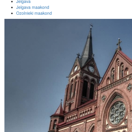
Jelgava
Jelgava maakond
Ozolnieki maakond