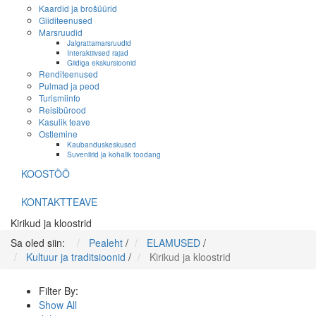
Kaardid ja brošüürid
Giiditeenused
Marsruudid
Jalgrattamarsruudid
Interaktiivsed rajad
Giidiga ekskursioonid
Renditeenused
Pulmad ja peod
Turismiinfo
Reisibürood
Kasulik teave
Ostlemine
Kaubanduskeskused
Suveniirid ja kohalik toodang
KOOSTÖÖ
KONTAKTTEAVE
Kirikud ja kloostrid
Sa oled siin:
Pealeht
/
ELAMUSED
/
Kultuur ja traditsioonid
/
Kirikud ja kloostrid
Filter By:
Show All