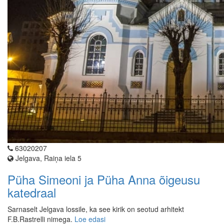
63020207
Jelgava, Raiņa iela 5
Püha Simeoni ja Püha Anna õigeusu
katedraal
Sarnaselt Jelgava lossile, ka see kirik on seotud arhitekt
F.B.Rastrelli nimega.
Loe edasi