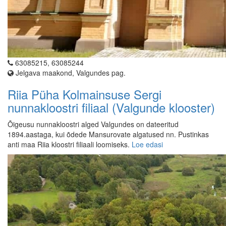
63085215, 63085244
Jelgava maakond, Valgundes pag.
Riia Püha Kolmainsuse Sergi
nunnakloostri filiaal (Valgunde klooster)
Õigeusu nunnakloostri alged Valgundes on dateeritud
1894.aastaga, kui õdede Mansurovate algatused nn. Pustinkas
anti maa Riia kloostri filiaali loomiseks.
Loe edasi