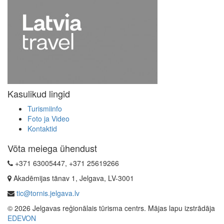
Kasulikud lingid
Turismiinfo
Foto ja Video
Kontaktid
Võta meiega ühendust
+371 63005447, +371 25619266
Akadēmijas tänav 1, Jelgava, LV-3001
tic@tornis.jelgava.lv
© 2026 Jelgavas reģionālais tūrisma centrs. Mājas lapu izstrādāja
EDEVON