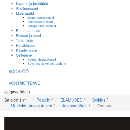
Kaardid ja brošüürid
Giiditeenused
Marsruudid
Jalgrattamarsruudid
Interaktiivsed rajad
Giidiga ekskursioonid
Renditeenused
Pulmad ja peod
Turismiinfo
Reisibürood
Kasulik teave
Ostlemine
Kaubanduskeskused
Suveniirid ja kohalik toodang
KOOSTÖÖ
KONTAKTTEAVE
Jelgava ööelu
Sa oled siin:
Pealeht
/
ELAMUSED
/
Seiklus
/
Meelelahutusasutused
/
Jelgava ööelu
/
Tonuss