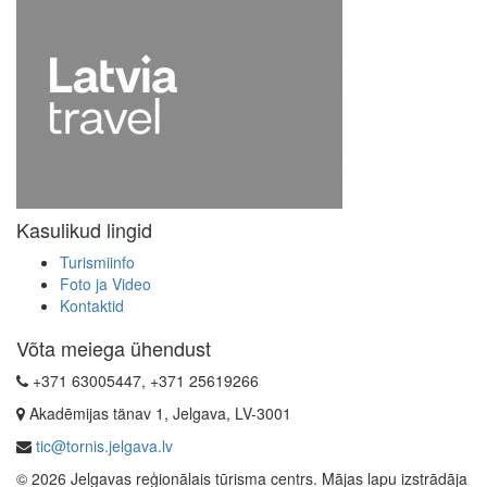
Kasulikud lingid
Turismiinfo
Foto ja Video
Kontaktid
Võta meiega ühendust
+371 63005447, +371 25619266
Akadēmijas tänav 1, Jelgava, LV-3001
tic@tornis.jelgava.lv
© 2026 Jelgavas reģionālais tūrisma centrs. Mājas lapu izstrādāja