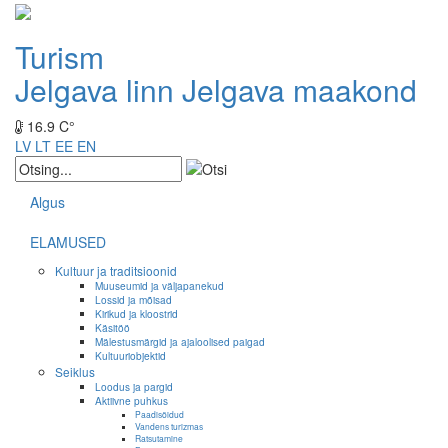
Turism
Jelgava linn
Jelgava maakond
16.9 C°
LV
LT
EE
EN
Algus
ELAMUSED
Kultuur ja traditsioonid
Muuseumid ja väljapanekud
Lossid ja mõisad
Kirikud ja kloostrid
Käsitöö
Mälestusmärgid ja ajaloolised paigad
Kultuuriobjektid
Seiklus
Loodus ja pargid
Aktiivne puhkus
Paadisõidud
Vandens turizmas
Ratsutamine