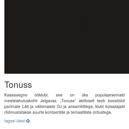
Tonuss
Kaasaaegne ööklubi, see on üks populaarsemaid
meelelahutuskohti Jelgavas. „Tonuss“ aktiivselt teeb koostööd
parimate Läti ja välismaiste DJ ja ansamblitega, klubi külastajaid
rõõmustatakse suurte kontsertide ja temaatiliste üritustega.
tagasi ülest