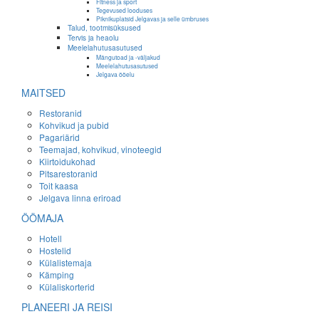
Fitness ja sport
Tegevused looduses
Piknikuplatsid Jelgavas ja selle ümbruses
Talud, tootmisüksused
Tervis ja heaolu
Meelelahutusasutused
Mängutoad ja -väljakud
Meelelahutusasutused
Jelgava ööelu
MAITSED
Restoranid
Kohvikud ja pubid
Pagariärid
Teemajad, kohvikud, vinoteegid
Kiirtoidukohad
Pitsarestoranid
Toit kaasa
Jelgava linna eriroad
ÖÖMAJA
Hotell
Hostelid
Külalistemaja
Kämping
Külaliskorterid
PLANEERI JA REISI