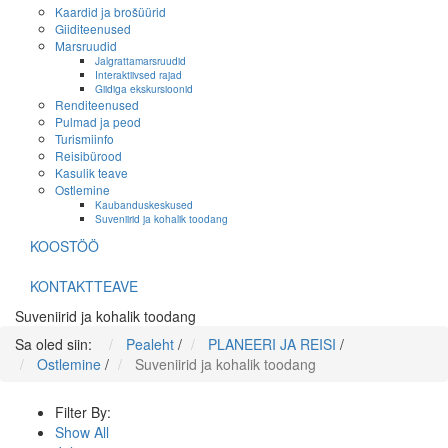
Kaardid ja brošüürid
Giiditeenused
Marsruudid
Jalgrattamarsruudid
Interaktiivsed rajad
Giidiga ekskursioonid
Renditeenused
Pulmad ja peod
Turismiinfo
Reisibürood
Kasulik teave
Ostlemine
Kaubanduskeskused
Suveniirid ja kohalik toodang
KOOSTÖÖ
KONTAKTTEAVE
Suveniirid ja kohalik toodang
Sa oled siin:
Pealeht
/
PLANEERI JA REISI
/
Ostlemine
/
Suveniirid ja kohalik toodang
Filter By:
Show All