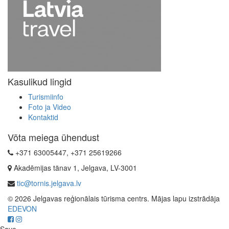
Kasulikud lingid
Turismiinfo
Foto ja Video
Kontaktid
Võta meiega ühendust
+371 63005447, +371 25619266
Akadēmijas tänav 1, Jelgava, LV-3001
tic@tornis.jelgava.lv
© 2026 Jelgavas reģionālais tūrisma centrs. Mājas lapu izstrādāja
EDEVON