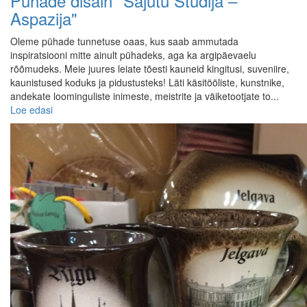
Pühade disain "Sajūtu Studija –
Aspazija"
Oleme pühade tunnetuse oaas, kus saab ammutada
inspiratsiooni mitte ainult pühadeks, aga ka argipäevaelu
rõõmudeks. Meie juures leiate tõesti kauneid kingitusi, suveniire,
kaunistused koduks ja pidustusteks! Läti käsitööliste, kunstnike,
andekate loominguliste inimeste, meistrite ja väiketootjate to...
Loe edasi