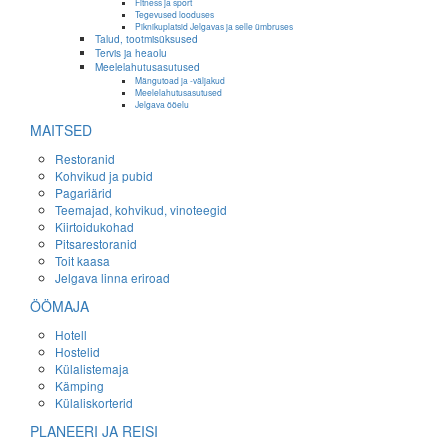
Fitness ja sport
Tegevused looduses
Piknikuplatsid Jelgavas ja selle ümbruses
Talud, tootmisüksused
Tervis ja heaolu
Meelelahutusasutused
Mängutoad ja -väljakud
Meelelahutusasutused
Jelgava ööelu
MAITSED
Restoranid
Kohvikud ja pubid
Pagariärid
Teemajad, kohvikud, vinoteegid
Kiirtoidukohad
Pitsarestoranid
Toit kaasa
Jelgava linna eriroad
ÖÖMAJA
Hotell
Hostelid
Külalistemaja
Kämping
Külaliskorterid
PLANEERI JA REISI