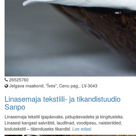
26525760
Jelgava maakond, "Īves", Cenu pag., LV-3043
Linasemaja tekstiili- ja tikandistuudio
Sanpo
Linasemaja tekstiil igapäevaks, pidupäevadeks ja kingitusteks.
Linasest kangast salvrätid, laudlinad, voodipesu, naisteriided,
kodutekstiil – täienduseks tikandid.
Loe edasi