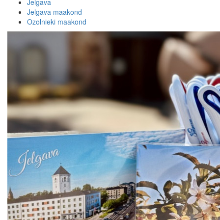
Jelgava
Jelgava maakond
Ozolnieki maakond