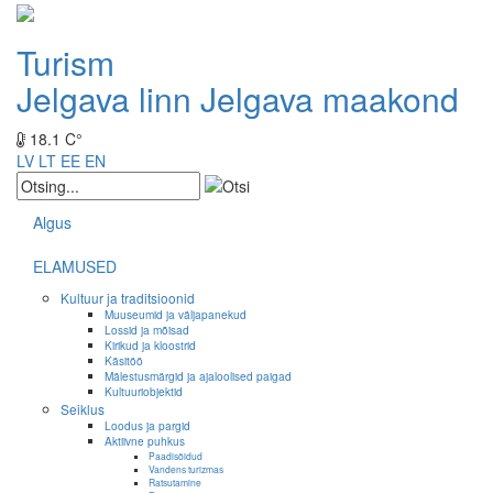
Turism
Jelgava linn
Jelgava maakond
18.1 C°
LV
LT
EE
EN
Algus
ELAMUSED
Kultuur ja traditsioonid
Muuseumid ja väljapanekud
Lossid ja mõisad
Kirikud ja kloostrid
Käsitöö
Mälestusmärgid ja ajaloolised paigad
Kultuuriobjektid
Seiklus
Loodus ja pargid
Aktiivne puhkus
Paadisõidud
Vandens turizmas
Ratsutamine