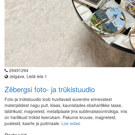
29491294
Jelgava, Lielā iela 1
Zēbergsi foto- ja trükistuudio
Foto-ja trükistuudio loob huvitavaid suveniire erinevatest
materjalidest nagu puit, klaas, kaunistades ebaharilikke tasse,
taldrikuid, magneteid, metallplaate jms sublimatsioontrükiga, mis
on harilikust trükist keerukam. Pakume kruuse, magneteid,
puslesid, kaarte ja puitmaale.
Loe edasi