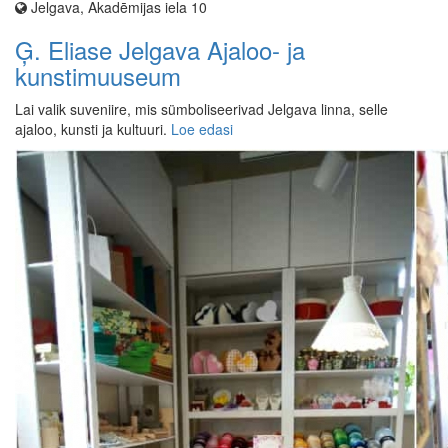
Jelgava, Akadēmijas iela 10
Ģ. Eliase Jelgava Ajaloo- ja
kunstimuuseum
Lai valik suveniire, mis sümboliseerivad Jelgava linna, selle
ajaloo, kunsti ja kultuuri.
Loe edasi