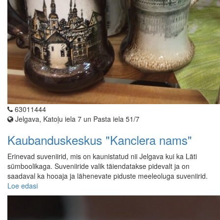
63011444
Jelgava, Katoļu iela 7 un Pasta iela 51/7
Kaubanduskeskus "Kanclera nams"
Erinevad suveniirid, mis on kaunistatud nii Jelgava kui ka Läti
sümboolikaga. Suveniiride valik täiendatakse pidevalt ja on
saadaval ka hooaja ja lähenevate piduste meeleoluga suveniirid.
Loe edasi