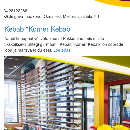
28122288
Jelgava maakond, Ozolnieki, Meliorācijas iela 2-1
Kebab "Korner Kebab"
Naudi kohapeal või võta kaasa! Pakkumine, mis ei jäta
ükskõikseks ühtegi gurmaani. Kebab "Korner Kebab" on sõprade,
lõbu ja maitsva toidu eest.
Loe edasi