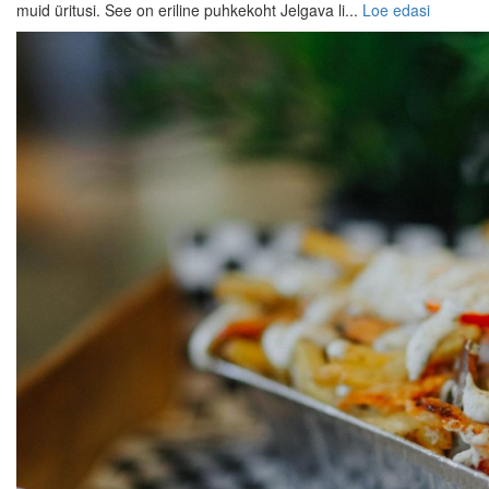
muid üritusi. See on eriline puhkekoht Jelgava li...
Loe edasi