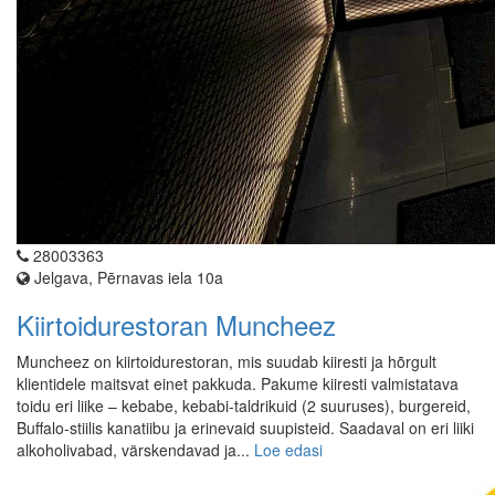
28003363
Jelgava, Pērnavas iela 10a
Kiirtoidurestoran Muncheez
Muncheez on kiirtoidurestoran, mis suudab kiiresti ja hõrgult
klientidele maitsvat einet pakkuda. Pakume kiiresti valmistatava
toidu eri liike – kebabe, kebabi-taldrikuid (2 suuruses), burgereid,
Buffalo-stiilis kanatiibu ja erinevaid suupisteid. Saadaval on eri liiki
alkoholivabad, värskendavad ja...
Loe edasi