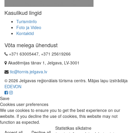
Kasulikud lingid
Turismiinfo
Foto ja Video
Kontaktid
Võta meiega ühendust
+371 63005447, +371 25619266
Akadēmijas tänav 1, Jelgava, LV-3001
tic@tornis.jelgava.lv
© 2026 Jelgavas reģionālais tūrisma centrs. Mājas lapu izstrādāja
EDEVON
Save
Cookies user preferences
We use cookies to ensure you to get the best experience on our
website. If you decline the use of cookies, this website may not
function as expected.
Statistikas sīkdatne
Accept all
Decline all