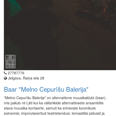
27787776
Jelgava, Raiņa iela 28
Baar "Melno Cepurīšu Balerija"
"Melno Cepurīšu Balerija" on alternatiivne muusikaklubi (baar),
mis pakub nii Läti kui ka välisriikide alternatiivsete ansamblite
elava muusika kontserte, samuti ka erinevate koomikute
esinemisi, improviseeritud teatrietendusi, temaatilisi pidusid ja