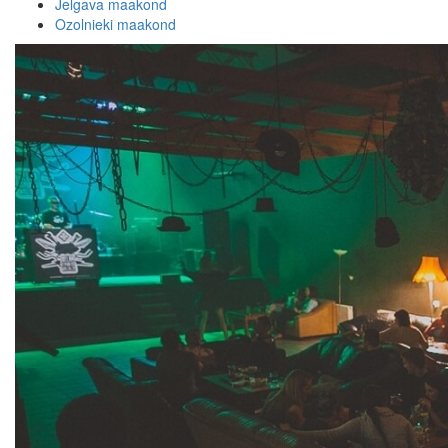
Jelgava maakond
Ozolnieki maakond