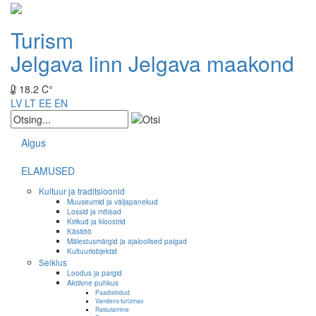
Turism
Jelgava linn
Jelgava maakond
18.2 C°
LV
LT
EE
EN
Algus
ELAMUSED
Kultuur ja traditsioonid
Muuseumid ja väljapanekud
Lossid ja mõisad
Kirikud ja kloostrid
Käsitöö
Mälestusmärgid ja ajaloolised paigad
Kultuuriobjektid
Seiklus
Loodus ja pargid
Aktiivne puhkus
Paadisõidud
Vandens turizmas
Ratsutamine