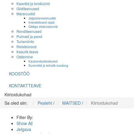
Kaardid ja brošüürid
Giiditeenused
Marsruudid
Jalgrattamarsruudid
Interaktiivsed rajad
Giidiga ekskursioonid
Renditeenused
Pulmad ja peod
Turismiinfo
Reisibürood
Kasulik teave
Ostlemine
Kaubanduskeskused
Suveniirid ja kohalik toodang
KOOSTÖÖ
KONTAKTTEAVE
Kiirtoidukohad
Sa oled siin:
Pealeht
/
MAITSED
/
Kiirtoidukohad
Filter By:
Show All
Jelgava