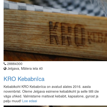
28884300
Jelgava, Mātera iela 40
KRO Kebabnīca
Kebabikoht KRO Kebabnīca on avatud alates 2016. aasta
novembrist. Oleme Jelgava esimene kebabikoht ja selle tiitli üle
väga uhked. Valmistame maitsvat kebabit, kapsalone, gyrost ja
palju muud!
Loe edasi