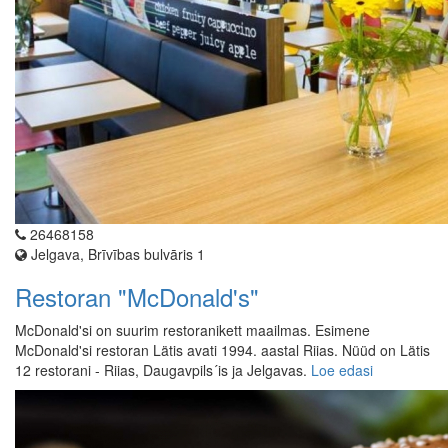
26468158
Jelgava, Brīvības bulvāris 1
Restoran "McDonald's"
McDonald'si on suurim restoranikett maailmas. Esimene
McDonald'si restoran Lätis avati 1994. aastal Riias. Nüüd on Lätis
12 restorani - Riias, Daugavpils´is ja Jelgavas.
Loe edasi