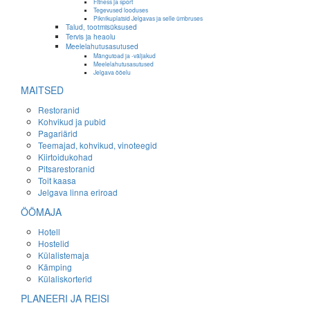
Fitness ja sport
Tegevused looduses
Piknikuplatsid Jelgavas ja selle ümbruses
Talud, tootmisüksused
Tervis ja heaolu
Meelelahutusasutused
Mängutoad ja -väljakud
Meelelahutusasutused
Jelgava ööelu
MAITSED
Restoranid
Kohvikud ja pubid
Pagariärid
Teemajad, kohvikud, vinoteegid
Kiirtoidukohad
Pitsarestoranid
Toit kaasa
Jelgava linna eriroad
ÖÖMAJA
Hotell
Hostelid
Külalistemaja
Kämping
Külaliskorterid
PLANEERI JA REISI