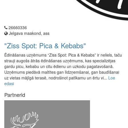
26660336
Jelgava maakond, ass
"Ziss Spot: Pica & Kebabs"
Ēdināšanas uzņēmums “Ziss Spot: Pica & Kebabs” ir neliels, taču
strauji augošs ātrās ēdināšanas uzņēmums, kas specializējas
gardu picu, kebabu un citu ēdienu un uzkodu pagatavošanā.
Uzņēmums piedāvā maltītes gan līdzņemšanai, gan baudīšanai
uz vietas mājīgā terasē, nodrošinot patīkamu un ērtu vi...
Loe
edasi
Partnerid