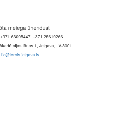
õta meiega ühendust
+371 63005447, +371 25619266
Akadēmijas tänav 1, Jelgava, LV-3001
tic@tornis.jelgava.lv