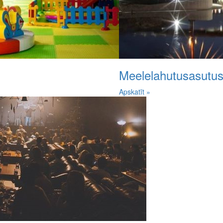
Meelelahutusasutu
Apskatīt »