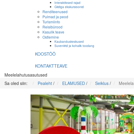
Interaktiivsed rajad
Giidiga ekskursioonid
Renditeenused
Pulmad ja peod
Turismiinfo
Reisibürood
Kasulik teave
Ostlemine
Kaubanduskeskused
Suveniirid ja kohalik toodang
KOOSTÖÖ
KONTAKTTEAVE
Meelelahutusasutused
Sa oled siin:
Pealeht
/
ELAMUSED
/
Seiklus
/
Meelela