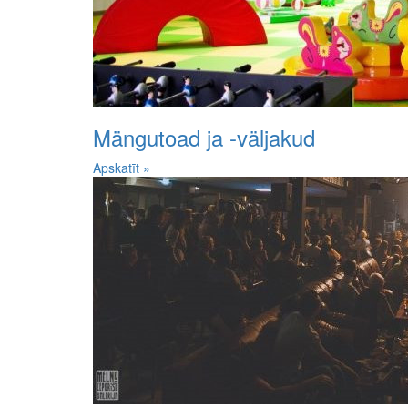
Mängutoad ja -väljakud
Apskatīt »