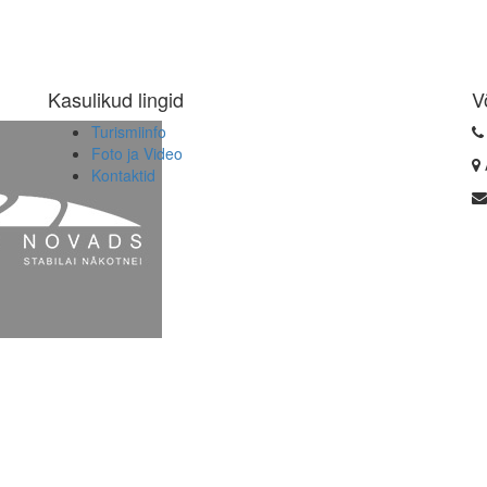
Kasulikud lingid
V
Turismiinfo
Foto ja Video
Kontaktid