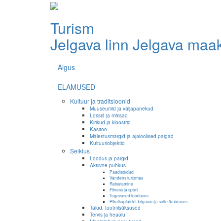
Turism
Jelgava linn
Jelgava maa
Algus
ELAMUSED
Kultuur ja traditsioonid
Muuseumid ja väljapanekud
Lossid ja mõisad
Kirikud ja kloostrid
Käsitöö
Mälestusmärgid ja ajaloolised paigad
Kultuuriobjektid
Seiklus
Loodus ja pargid
Aktiivne puhkus
Paadisõidud
Vandens turizmas
Ratsutamine
Fitness ja sport
Tegevused looduses
Piknikuplatsid Jelgavas ja selle ümbruses
Talud, tootmisüksused
Tervis ja heaolu