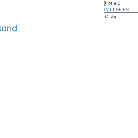
24.9 C°
LV
LT
EE
EN
kond