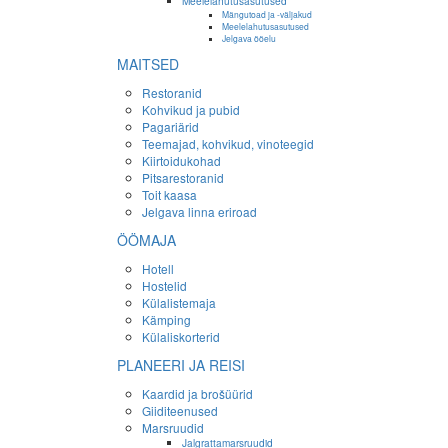
Meelelahutusasutused
Mängutoad ja -väljakud
Meelelahutusasutused
Jelgava ööelu
MAITSED
Restoranid
Kohvikud ja pubid
Pagariärid
Teemajad, kohvikud, vinoteegid
Kiirtoidukohad
Pitsarestoranid
Toit kaasa
Jelgava linna eriroad
ÖÖMAJA
Hotell
Hostelid
Külalistemaja
Kämping
Külaliskorterid
PLANEERI JA REISI
Kaardid ja brošüürid
Giiditeenused
Marsruudid
Jalgrattamarsruudid