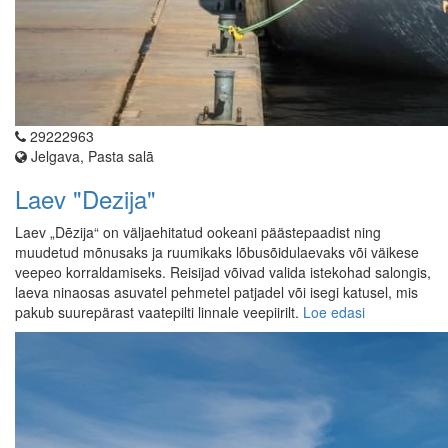
29222963
Jelgava, Pasta salā
Laev "Dezija"
Laev „Dēzija“ on väljaehitatud ookeani päästepaadist ning
muudetud mõnusaks ja ruumikaks lõbusõidulaevaks või väikese
veepeo korraldamiseks. Reisijad võivad valida istekohad salongis,
laeva ninaosas asuvatel pehmetel patjadel või isegi katusel, mis
pakub suurepärast vaatepilti linnale veepiirilt.
Loe edasi