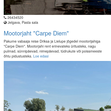
26434520
Jelgava, Pasta sala
Mootorjaht "Carpe Diem"
Pakume vabaaja reise Driksa ja Lielupe jõgedel mootorijahiga
"Carpe Diem". Mootorjahi rent erinevateks üritusteks, nagu
pulmad, sünnipäevad, nimepäevad, tüdrukute või poissmeeste
õhtu pidustusteks.
Loe edasi