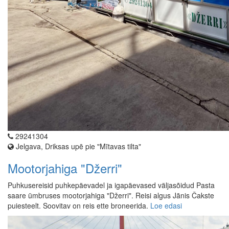
29241304
Jelgava, Driksas upē pie "Mītavas tilta"
Mootorjahiga "Džerri"
Puhkusereisid puhkepäevadel ja igapäevased väljasõidud Pasta
saare ümbruses mootorjahiga "Džerri". Reisi algus Jānis Čakste
puiesteelt. Soovitav on reis ette broneerida.
Loe edasi