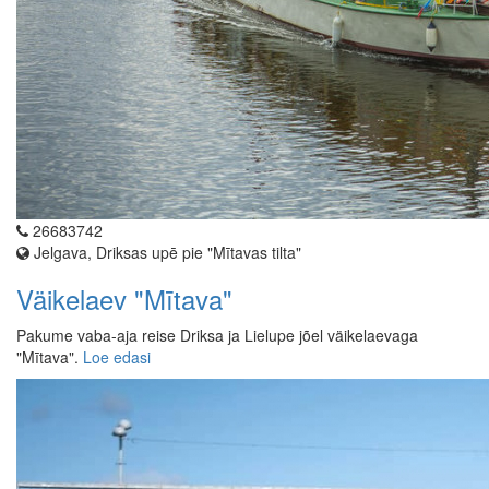
26683742
Jelgava, Driksas upē pie "Mītavas tilta"
Väikelaev "Mītava"
Pakume vaba-aja reise Driksa ja Lielupe jõel väikelaevaga
"Mītava".
Loe edasi