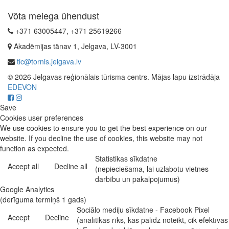
Võta meiega ühendust
+371 63005447, +371 25619266
Akadēmijas tänav 1, Jelgava, LV-3001
tic@tornis.jelgava.lv
© 2026 Jelgavas reģionālais tūrisma centrs. Mājas lapu izstrādāja
EDEVON
Save
Cookies user preferences
We use cookies to ensure you to get the best experience on our
website. If you decline the use of cookies, this website may not
function as expected.
Statistikas sīkdatne
Accept all
Decline all
(nepieciešama, lai uzlabotu vietnes
darbību un pakalpojumus)
Google Analytics
(derīguma termiņš 1 gads)
Sociālo mediju sīkdatne - Facebook Pixel
Accept
Decline
(analītikas rīks, kas palīdz noteikt, cik efektīvas