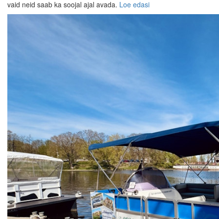
vaid neid saab ka soojal ajal avada.
Loe edasi