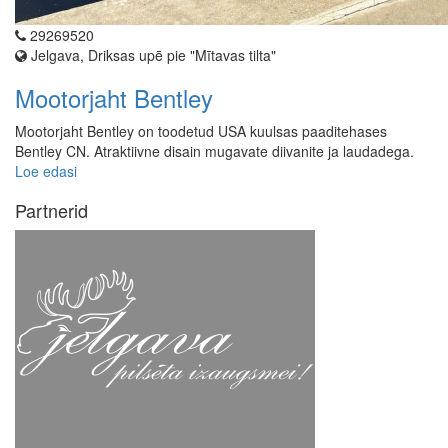
29269520
Jelgava, Driksas upē pie "Mītavas tilta"
Mootorjaht Bentley
Mootorjaht Bentley on toodetud USA kuulsas paaditehases
Bentley CN. Atraktiivne disain mugavate diivanite ja laudadega.
Loe edasi
Partnerid