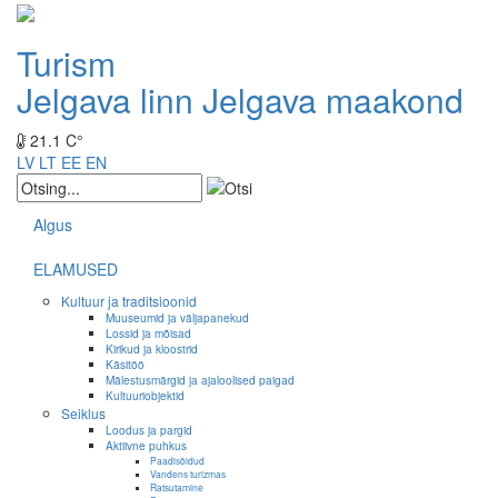
Turism
Jelgava linn
Jelgava maakond
21.1 C°
LV
LT
EE
EN
Algus
ELAMUSED
Kultuur ja traditsioonid
Muuseumid ja väljapanekud
Lossid ja mõisad
Kirikud ja kloostrid
Käsitöö
Mälestusmärgid ja ajaloolised paigad
Kultuuriobjektid
Seiklus
Loodus ja pargid
Aktiivne puhkus
Paadisõidud
Vandens turizmas
Ratsutamine