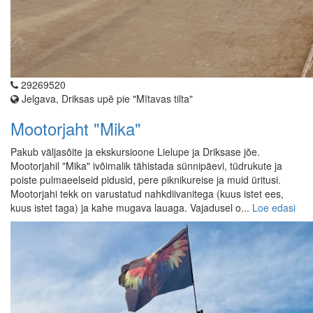
29269520
Jelgava, Driksas upē pie "Mītavas tilta"
Mootorjaht "Mika"
Pakub väljasõite ja ekskursioone Lielupe ja Driksase jõe.
Mootorjahil "Mika" ivõimalik tähistada sünnipäevi, tüdrukute ja
poiste pulmaeelseid pidusid, pere piknikureise ja muid üritusi.
Mootorjahi tekk on varustatud nahkdiivanitega (kuus istet ees,
kuus istet taga) ja kahe mugava lauaga. Vajadusel o...
Loe edasi