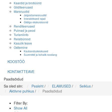
Kaardid ja brošüürid
Giiditeenused
Marsruudid
Jalgrattamarsruudid
Interaktiivsed rajad
Giidiga ekskursioonid
Renditeenused
Pulmad ja peod
Turismiinfo
Reisibürood
Kasulik teave
Ostlemine
Kaubanduskeskused
Suveniirid ja kohalik toodang
KOOSTÖÖ
KONTAKTTEAVE
Paadisõidud
Sa oled siin:
Pealeht
/
ELAMUSED
/
Seiklus
/
Aktiivne puhkus
/
Paadisõidud
Filter By:
Show All