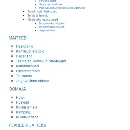
Fitness ja sport
Tegevused looduses
Piknikuplatsid Jelgavas ja selle ümbruses
Talud, tootmisüksused
Tervis ja heaolu
Meelelahutusasutused
Mängutoad ja -väljakud
Meelelahutusasutused
Jelgava ööelu
MAITSED
Restoranid
Kohvikud ja pubid
Pagariärid
Teemajad, kohvikud, vinoteegid
Kiirtoidukohad
Pitsarestoranid
Toit kaasa
Jelgava linna eriroad
ÖÖMAJA
Hotell
Hostelid
Külalistemaja
Kämping
Külaliskorterid
PLANEERI JA REISI