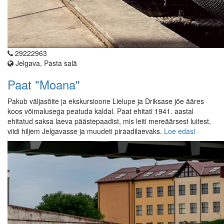
29222963
Jelgava, Pasta salā
Paat "Moana"
Pakub väljasõite ja ekskursioone Lielupe ja Driksase jõe ääres
koos võimalusega peatuda kaldal. Paat ehitati 1941. aastal
ehitatud saksa laeva päästepaadist, mis leiti mereäärsest luitest,
viidi hiljem Jelgavasse ja muudeti piraadilaevaks.
Loe edasi