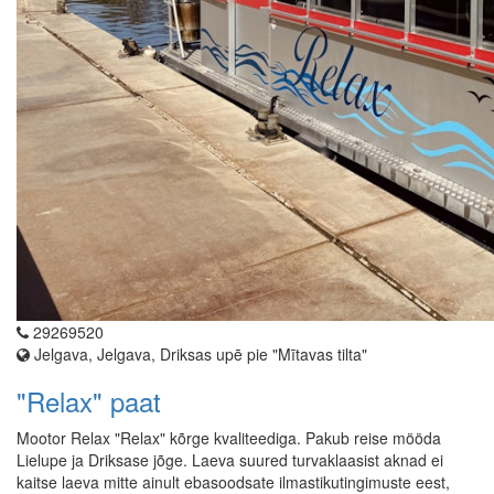
29269520
Jelgava, Jelgava, Driksas upē pie "Mītavas tilta"
"Relax" paat
Mootor Relax "Relax" kõrge kvaliteediga. Pakub reise mööda
Lielupe ja Driksase jõge. Laeva suured turvaklaasist aknad ei
kaitse laeva mitte ainult ebasoodsate ilmastikutingimuste eest,