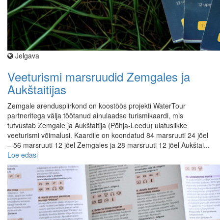
Jelgava
Veeturismi marsruudid Zemgales ja
Aukštaitijas
Zemgale arenduspiirkond on koostöös projekti WaterTour
partneritega välja töötanud ainulaadse turismikaardi, mis
tutvustab Zemgale ja Aukštaitija (Põhja-Leedu) ulatuslikke
veeturismi võimalusi. Kaardile on koondatud 84 marsruuti 24 jõel
– 56 marsruuti 12 jõel Zemgales ja 28 marsruuti 12 jõel Aukštai...
Loe edasi