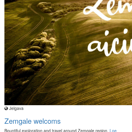
Jelgava
Zemgale welcoms
Bountiful exploration and travel around Zemgale region.
Loe