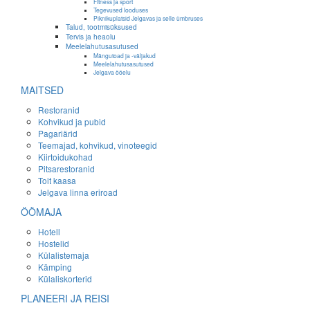
Fitness ja sport
Tegevused looduses
Piknikuplatsid Jelgavas ja selle ümbruses
Talud, tootmisüksused
Tervis ja heaolu
Meelelahutusasutused
Mängutoad ja -väljakud
Meelelahutusasutused
Jelgava ööelu
MAITSED
Restoranid
Kohvikud ja pubid
Pagariärid
Teemajad, kohvikud, vinoteegid
Kiirtoidukohad
Pitsarestoranid
Toit kaasa
Jelgava linna eriroad
ÖÖMAJA
Hotell
Hostelid
Külalistemaja
Kämping
Külaliskorterid
PLANEERI JA REISI