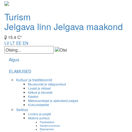
Turism
Jelgava linn
Jelgava maakond
15.4 C°
LV
LT
EE
EN
Algus
ELAMUSED
Kultuur ja traditsioonid
Muuseumid ja väljapanekud
Lossid ja mõisad
Kirikud ja kloostrid
Käsitöö
Mälestusmärgid ja ajaloolised paigad
Kultuuriobjektid
Seiklus
Loodus ja pargid
Aktiivne puhkus
Paadisõidud
Vandens turizmas
Ratsutamine