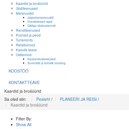
Kaardid ja brošüürid
Giiditeenused
Marsruudid
Jalgrattamarsruudid
Interaktiivsed rajad
Giidiga ekskursioonid
Renditeenused
Pulmad ja peod
Turismiinfo
Reisibürood
Kasulik teave
Ostlemine
Kaubanduskeskused
Suveniirid ja kohalik toodang
KOOSTÖÖ
KONTAKTTEAVE
Kaardid ja brošüürid
Sa oled siin:
Pealeht
/
PLANEERI JA REISI
/
Kaardid ja brošüürid
Filter By:
Show All