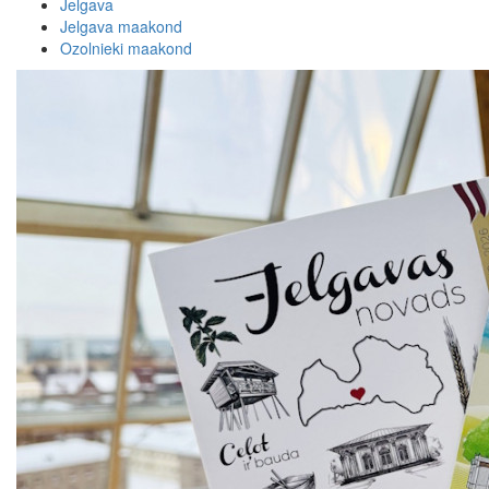
Jelgava
Jelgava maakond
Ozolnieki maakond