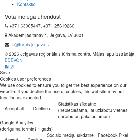
Kontaktid
Võta meiega ühendust
+371 63005447, +371 25619266
Akadēmijas tänav 1, Jelgava, LV-3001
tic@tornis.jelgava.lv
© 2026 Jelgavas reģionālais tūrisma centrs. Mājas lapu izstrādāja
EDEVON
Save
Cookies user preferences
We use cookies to ensure you to get the best experience on our
website. If you decline the use of cookies, this website may not
function as expected.
Statistikas sīkdatne
Accept all
Decline all
(nepieciešama, lai uzlabotu vietnes
darbību un pakalpojumus)
Google Analytics
(derīguma termiņš 1 gads)
Sociālo mediju sīkdatne - Facebook Pixel
Accept
Decline