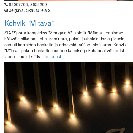
63007703, 26582001
Jelgava, Skautu iela 2
Kohvik "Mītava"
SIA "Sporta komplekss "Zemgale V"" kohvik "Mītava" teenindab
kõikvõimalike bankette, seminare, pulmi, juubeleid, laste pidusid,
samuti korraldab bankette ja erinevaid müüke teie juures. Kohvik
"Mītava" pakub bankette laudade katmisega kohapeal või rootsi
laudu – buffet stiilis.
Loe edasi