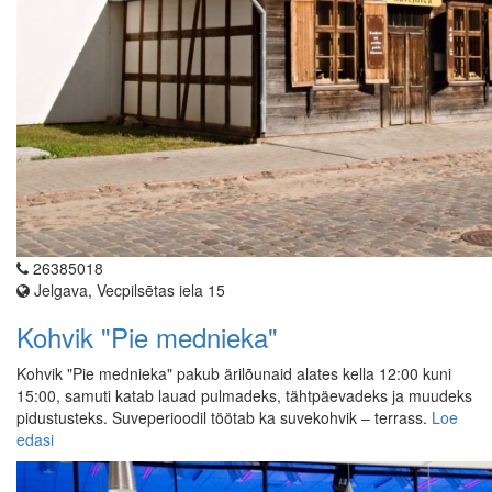
26385018
Jelgava, Vecpilsētas iela 15
Kohvik "Pie mednieka"
Kohvik "Pie mednieka" pakub ärilõunaid alates kella 12:00 kuni
15:00, samuti katab lauad pulmadeks, tähtpäevadeks ja muudeks
pidustusteks. Suveperioodil töötab ka suvekohvik – terrass.
Loe
edasi