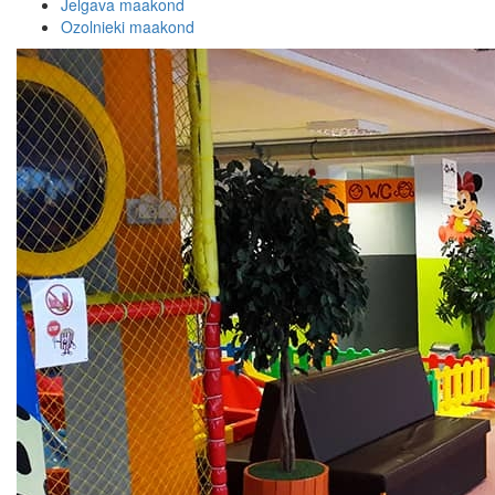
Jelgava maakond
Ozolnieki maakond