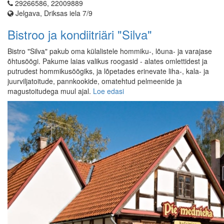
29266586, 22009889
Jelgava, Driksas iela 7/9
Bistroo ja kondiitriäri "Silva"
Bistro "Silva" pakub oma külalistele hommiku-, lõuna- ja varajase
õhtusöögi. Pakume laias valikus roogasid - alates omlettidest ja
putrudest hommikusöögiks, ja lõpetades erinevate liha-, kala- ja
juurviljatoitude, pannkookide, omatehtud pelmeenide ja
magustoitudega muul ajal.
Loe edasi