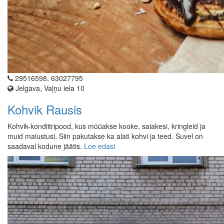
29516598, 63027795
Jelgava, Vaļņu iela 10
Kohvik Rausis
Kohvik-kondiitripood, kus müüakse kooke, saiakesi, kringleid ja
muid maiustusi. Siin pakutakse ka alati kohvi ja teed. Suvel on
saadaval kodune jäätis.
Loe edasi