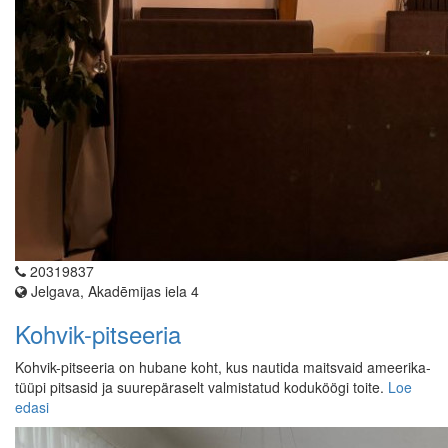
20319837
Jelgava, Akadēmijas iela 4
Kohvik-pitseeria
Kohvik-pitseeria on hubane koht, kus nautida maitsvaid ameerika-
tüüpi pitsasid ja suurepäraselt valmistatud koduköögi toite.
Loe
edasi