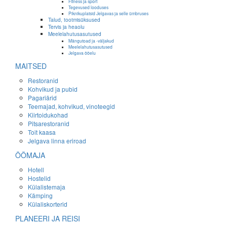
Fitness ja sport
Tegevused looduses
Piknikuplatsid Jelgavas ja selle ümbruses
Talud, tootmisüksused
Tervis ja heaolu
Meelelahutusasutused
Mängutoad ja -väljakud
Meelelahutusasutused
Jelgava ööelu
MAITSED
Restoranid
Kohvikud ja pubid
Pagariärid
Teemajad, kohvikud, vinoteegid
Kiirtoidukohad
Pitsarestoranid
Toit kaasa
Jelgava linna eriroad
ÖÖMAJA
Hotell
Hostelid
Külalistemaja
Kämping
Külaliskorterid
PLANEERI JA REISI