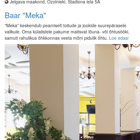
Jelgava maakond, Ozolnieki, Stadiona iela 5A
Baar "Meka"
"Meka" keskendub peamiselt toitude ja jookide suurepärasele
valikule. Oma külalistele pakume maitsvat lõuna- või õhtusööki,
samuti rahulikus õhkkonnas veeta mõni pidulik õhtu.
Loe edasi