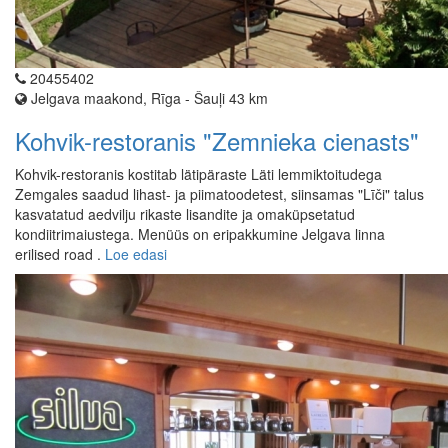
20455402
Jelgava maakond, Rīga - Šauļi 43 km
Kohvik-restoranis "Zemnieka cienasts"
Kohvik-restoranis kostitab lätipäraste Läti lemmiktoitudega
Zemgales saadud lihast- ja piimatoodetest, siinsamas "Līči" talus
kasvatatud aedvilju rikaste lisandite ja omaküpsetatud
kondiitrimaiustega. Menüüs on eripakkumine Jelgava linna
erilised road .
Loe edasi