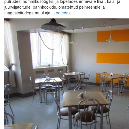
putrudest hommikusöögiks, ja lõpetades erinevate liha-, kala- ja
juurviljatoitude, pannkookide, omatehtud pelmeenide ja
magustoitudega muul ajal.
Loe edasi