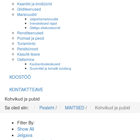
Kaardid ja brošüürid
Giiditeenused
Marsruudid
Jalgrattamarsruudid
Interaktiivsed rajad
Giidiga ekskursioonid
Renditeenused
Pulmad ja peod
Turismiinfo
Reisibürood
Kasulik teave
Ostlemine
Kaubanduskeskused
Suveniirid ja kohalik toodang
KOOSTÖÖ
KONTAKTTEAVE
Kohvikud ja pubid
Sa oled siin:
Pealeht
/
MAITSED
/
Kohvikud ja pubid
Filter By:
Show All
Jelgava