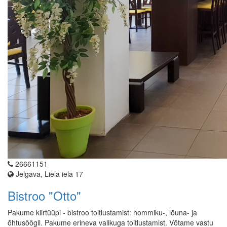
26661151
Jelgava, Lielā iela 17
Bistroo "Otto"
Pakume kiirtüüpi - bistroo toitlustamist: hommiku-, lõuna- ja
õhtusöögil. Pakume erineva valikuga toitlustamist. Võtame vastu