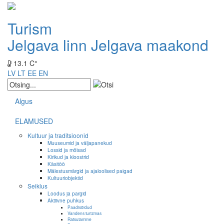
Turism
Jelgava linn
Jelgava maakond
13.1 C°
LV
LT
EE
EN
Algus
ELAMUSED
Kultuur ja traditsioonid
Muuseumid ja väljapanekud
Lossid ja mõisad
Kirikud ja kloostrid
Käsitöö
Mälestusmärgid ja ajaloolised paigad
Kultuuriobjektid
Seiklus
Loodus ja pargid
Aktiivne puhkus
Paadisõidud
Vandens turizmas
Ratsutamine