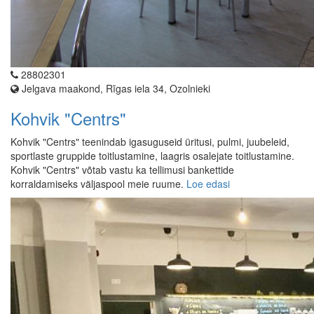
28802301
Jelgava maakond, Rīgas iela 34, Ozolnieki
Kohvik "Centrs"
Kohvik "Centrs" teenindab igasuguseid üritusi, pulmi, juubeleid,
sportlaste gruppide toitlustamine, laagris osalejate toitlustamine.
Kohvik "Centrs" võtab vastu ka tellimusi bankettide
korraldamiseks väljaspool meie ruume.
Loe edasi