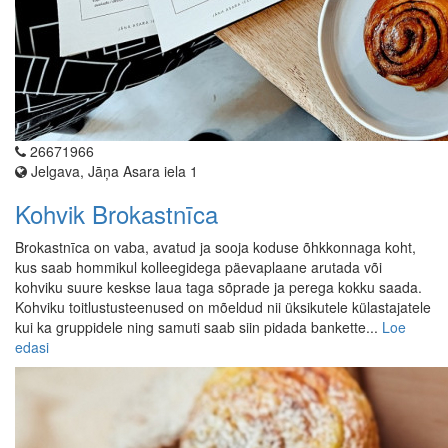
26671966
Jelgava, Jāņa Asara iela 1
Kohvik Brokastnīca
Brokastnīca on vaba, avatud ja sooja koduse õhkkonnaga koht,
kus saab hommikul kolleegidega päevaplaane arutada või
kohviku suure keskse laua taga sõprade ja perega kokku saada.
Kohviku toitlustusteenused on mõeldud nii üksikutele külastajatele
kui ka gruppidele ning samuti saab siin pidada bankette...
Loe
edasi