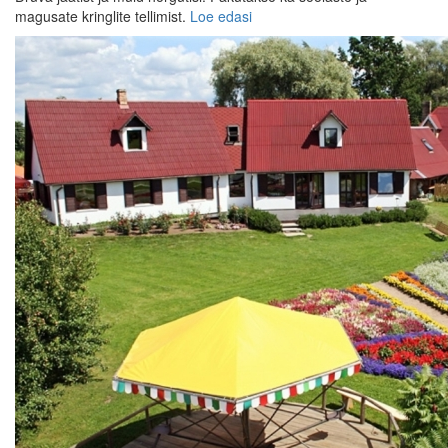
magusate kringlite tellimist.
Loe edasi