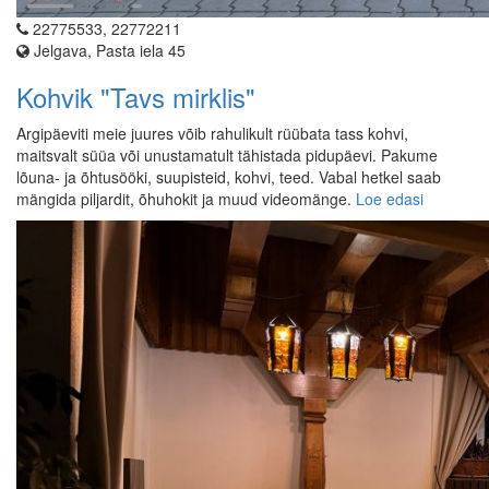
22775533, 22772211
Jelgava, Pasta iela 45
Kohvik "Tavs mirklis"
Argipäeviti meie juures võib rahulikult rüübata tass kohvi,
maitsvalt süüa või unustamatult tähistada pidupäevi. Pakume
lõuna- ja õhtusööki, suupisteid, kohvi, teed. Vabal hetkel saab
mängida piljardit, õhuhokit ja muud videomänge.
Loe edasi