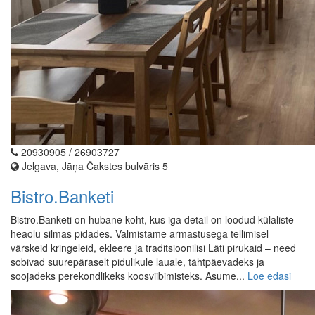
20930905 / 26903727
Jelgava, Jāņa Čakstes bulvāris 5
Bistro.Banketi
Bistro.Banketi on hubane koht, kus iga detail on loodud külaliste
heaolu silmas pidades. Valmistame armastusega tellimisel
värskeid kringeleid, ekleere ja traditsioonilisi Läti pirukaid – need
sobivad suurepäraselt pidulikule lauale, tähtpäevadeks ja
soojadeks perekondlikeks koosviibimisteks. Asume...
Loe edasi