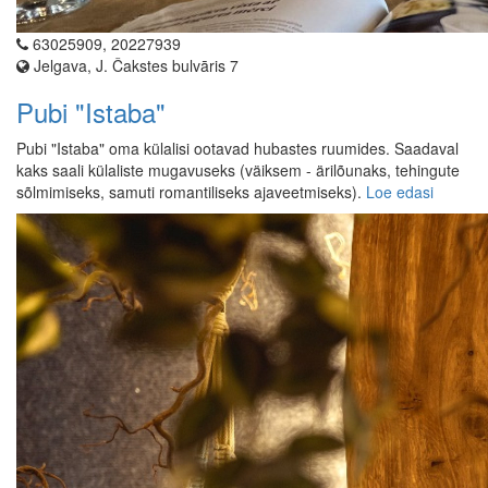
63025909, 20227939
Jelgava, J. Čakstes bulvāris 7
Pubi "Istaba"
Pubi "Istaba" oma külalisi ootavad hubastes ruumides. Saadaval
kaks saali külaliste mugavuseks (väiksem - ärilõunaks, tehingute
sõlmimiseks, samuti romantiliseks ajaveetmiseks).
Loe edasi