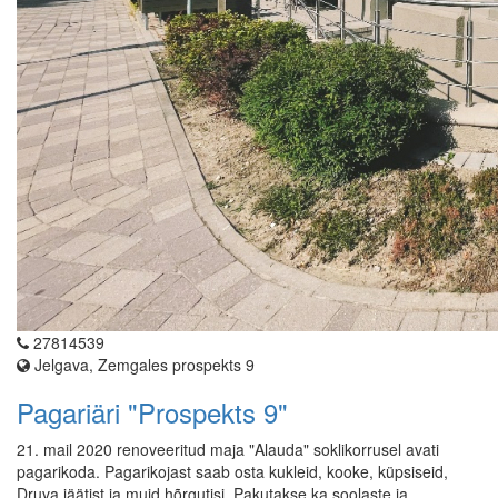
27814539
Jelgava, Zemgales prospekts 9
Pagariäri "Prospekts 9"
21. mail 2020 renoveeritud maja "Alauda" soklikorrusel avati
pagarikoda. Pagarikojast saab osta kukleid, kooke, küpsiseid,
Druva jäätist ja muid hõrgutisi. Pakutakse ka soolaste ja