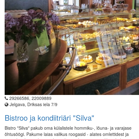
29266586, 22009889
Jelgava, Driksas iela 7/9
Bistroo ja kondiitriäri "Silva"
Bistro "Silva" pakub oma külalistele hommiku-, lõuna- ja varajase
õhtusöögi. Pakume laias valikus roogasid - alates omlettidest ja