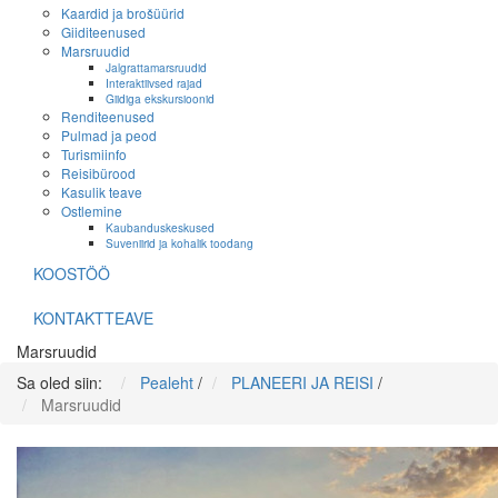
Kaardid ja brošüürid
Giiditeenused
Marsruudid
Jalgrattamarsruudid
Interaktiivsed rajad
Giidiga ekskursioonid
Renditeenused
Pulmad ja peod
Turismiinfo
Reisibürood
Kasulik teave
Ostlemine
Kaubanduskeskused
Suveniirid ja kohalik toodang
KOOSTÖÖ
KONTAKTTEAVE
Marsruudid
Sa oled siin:
Pealeht
/
PLANEERI JA REISI
/
Marsruudid