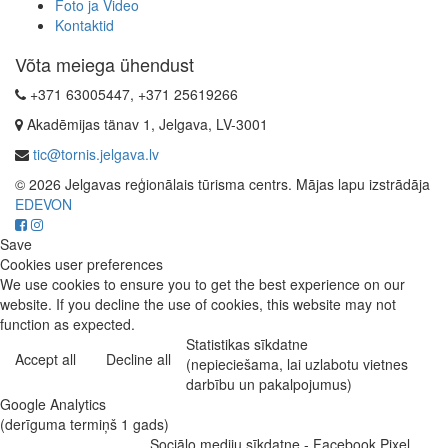
Foto ja Video
Kontaktid
Võta meiega ühendust
+371 63005447, +371 25619266
Akadēmijas tänav 1, Jelgava, LV-3001
tic@tornis.jelgava.lv
© 2026 Jelgavas reģionālais tūrisma centrs. Mājas lapu izstrādāja
EDEVON
Save
Cookies user preferences
We use cookies to ensure you to get the best experience on our
website. If you decline the use of cookies, this website may not
function as expected.
Statistikas sīkdatne
Accept all
Decline all
(nepieciešama, lai uzlabotu vietnes
darbību un pakalpojumus)
Google Analytics
(derīguma termiņš 1 gads)
Sociālo mediju sīkdatne - Facebook Pixel