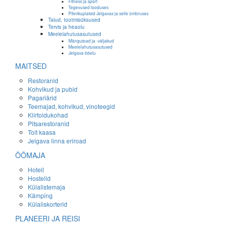
Fitness ja sport
Tegevused looduses
Piknikuplatsid Jelgavas ja selle ümbruses
Talud, tootmisüksused
Tervis ja heaolu
Meelelahutusasutused
Mängutoad ja -väljakud
Meelelahutusasutused
Jelgava ööelu
MAITSED
Restoranid
Kohvikud ja pubid
Pagariärid
Teemajad, kohvikud, vinoteegid
Kiirtoidukohad
Pitsarestoranid
Toit kaasa
Jelgava linna eriroad
ÖÖMAJA
Hotell
Hostelid
Külalistemaja
Kämping
Külaliskorterid
PLANEERI JA REISI