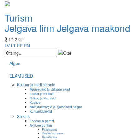
Turism
Jelgava linn
Jelgava maakond
17.2 C°
LV
LT
EE
EN
Algus
ELAMUSED
Kultuur ja traditsioonid
Muuseumid ja väljapanekud
Lossid ja mõisad
Kirikud ja kloostrid
Käsitöö
Mälestusmärgid ja ajaloolised paigad
Kultuuriobjektid
Seiklus
Loodus ja pargid
Aktiivne puhkus
Paadisõidud
Vandens turizmas
Ratsutamine