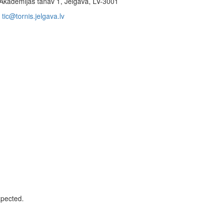
Akadēmijas tänav 1, Jelgava, LV-3001
tic@tornis.jelgava.lv
xpected.