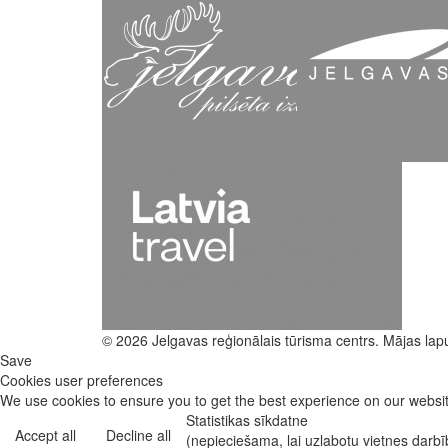
© 2026 Jelgavas reģionālais tūrisma centrs. Mājas lap
Save
Cookies user preferences
We use cookies to ensure you to get the best experience on our website
Statistikas sīkdatne
Accept all
Decline all
(nepieciešama, lai uzlabotu vietnes darb