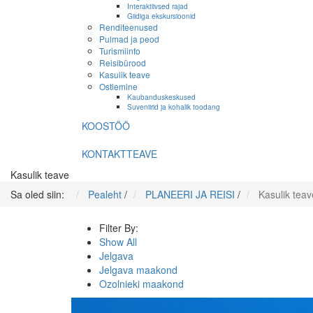
Interaktiivsed rajad
Giidiga ekskursioonid
Renditeenused
Pulmad ja peod
Turismiinfo
Reisibürood
Kasulik teave
Ostlemine
Kaubanduskeskused
Suveniirid ja kohalik toodang
KOOSTÖÖ
KONTAKTTEAVE
Kasulik teave
Sa oled siin:
Pealeht
/
PLANEERI JA REISI
/
Kasulik teav
Filter By:
Show All
Jelgava
Jelgava maakond
Ozolnieki maakond