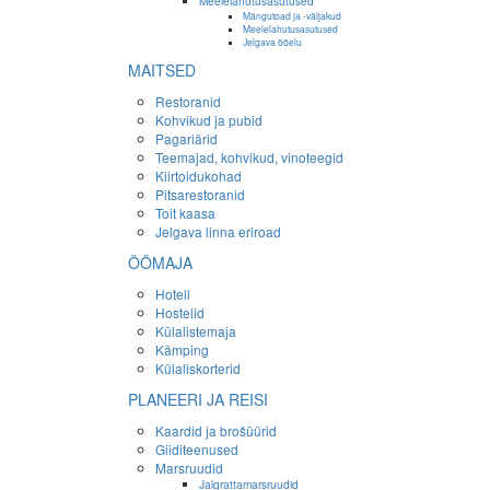
Meelelahutusasutused
Mängutoad ja -väljakud
Meelelahutusasutused
Jelgava ööelu
MAITSED
Restoranid
Kohvikud ja pubid
Pagariärid
Teemajad, kohvikud, vinoteegid
Kiirtoidukohad
Pitsarestoranid
Toit kaasa
Jelgava linna eriroad
ÖÖMAJA
Hotell
Hostelid
Külalistemaja
Kämping
Külaliskorterid
PLANEERI JA REISI
Kaardid ja brošüürid
Giiditeenused
Marsruudid
Jalgrattamarsruudid