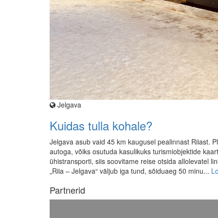
Jelgava
Kuidas tulla kohale?
Jelgava asub vaid 45 km kaugusel pealinnast Riiast. P
autoga, võiks osutuda kasulikuks turismiobjektide kaart
ühistransporti, siis soovitame reise otsida allolevatel 
„Riia – Jelgava“ väljub iga tund, sõiduaeg 50 minu...
Lo
Partnerid