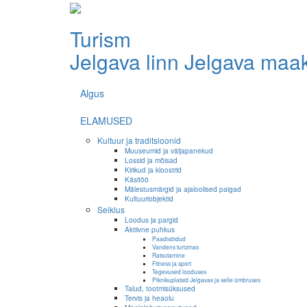
Turism
Jelgava linn
Jelgava maa
Algus
ELAMUSED
Kultuur ja traditsioonid
Muuseumid ja väljapanekud
Lossid ja mõisad
Kirikud ja kloostrid
Käsitöö
Mälestusmärgid ja ajaloolised paigad
Kultuuriobjektid
Seiklus
Loodus ja pargid
Aktiivne puhkus
Paadisõidud
Vandens turizmas
Ratsutamine
Fitness ja sport
Tegevused looduses
Piknikuplatsid Jelgavas ja selle ümbruses
Talud, tootmisüksused
Tervis ja heaolu