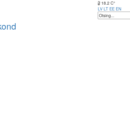
18.2 C°
LV
LT
EE
EN
kond