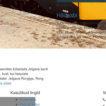
Jelgava
Hädaabi
Kuhu helistada hädaolukordades? H
päästeteenistuse; Erakorralise medi
Kõiki allpool nimetatud teenuseid
meditsiiniline abi – 112; 113; 63
laanides külastada Jelgava kanti
, kuid, kui kasutate
linkidel. Jelgava Rongiga. Rong
e edasi
Kasulikud lingid
V
Turismiinfo
Foto ja Video