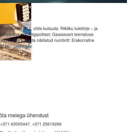
elistades 112, võite kutsuda: Riikliku tuletõrje – ja
tsiinilise abi; Riigipolitsei; Gaasiavarii teenistuse.
 saab välja kutsuda näidatud numbrilt: Erakorraline
02246...
Loe edasi
õta meiega ühendust
+371 63005447, +371 25619266