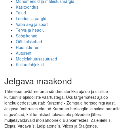
Monumendid ja mälestusmärgid
Käsitööndus
Talud
Loodus ja pargid
Vaba aeg ja sport
Tervis ja heaolu
Söögikohad
Ööbimiskohad
Ruumide rent
Autorent
Meelelahutusasutused
Kultuuriobjektid
Jelgava maakond
Tähelepanuväärne oma sündmusterikka ajaloo ja oluliste
kultuurilis-ajalooliste väärtustega. Üks targematest ajaloo
lehekülgedest jutustab Kurzeme - Zemgale hertsogiriigi ajast.
Jelgava ümbruses elanud Kuramaa hertsogite ja saksa parunite
suguvõsad, kui tunnistust tulevastele põlvedele jättes
muljetavaldavaid mõisahooneid Blankenfeldes, Zaļenieki´s,
Elējas, Vircava´s, Lielplatone´s, Vilces ja Staļģenes.