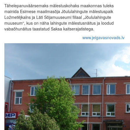
Tähelepanuväärsemaks mälestuskohaks maakonnas tuleks
mainida Esimese maailmasõja Jõululahingute mälestuspaik
Ložmetējkalns ja Läti Sõjamuuseumi filiaal „Jõululahingute
muuseum“, kus on näha lahingute mälestusnäitus ja loodud
vabaõhunäitus taastatud Saksa kaitserajatistega.
www.jelgavasnovads.lv