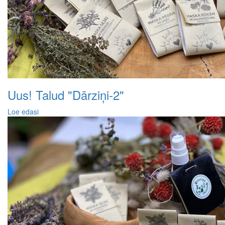
Uus! Talud "Dārziņi-2"
Loe edasi