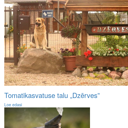
Tomatikasvatuse talu „Dzērves”
Loe edasi