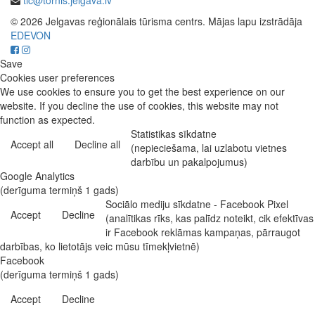
tic@tornis.jelgava.lv
© 2026 Jelgavas reģionālais tūrisma centrs. Mājas lapu izstrādāja
EDEVON
Save
Cookies user preferences
We use cookies to ensure you to get the best experience on our
website. If you decline the use of cookies, this website may not
function as expected.
Statistikas sīkdatne
Accept all
Decline all
(nepieciešama, lai uzlabotu vietnes
darbību un pakalpojumus)
Google Analytics
(derīguma termiņš 1 gads)
Sociālo mediju sīkdatne - Facebook Pixel
Accept
Decline
(analītikas rīks, kas palīdz noteikt, cik efektīvas
ir Facebook reklāmas kampaņas, pārraugot
darbības, ko lietotājs veic mūsu tīmekļvietnē)
Facebook
(derīguma termiņš 1 gads)
Accept
Decline