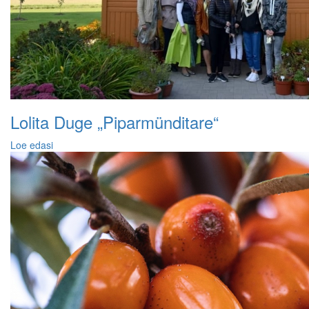
Lolita Duge „Piparmünditare“
Loe edasi