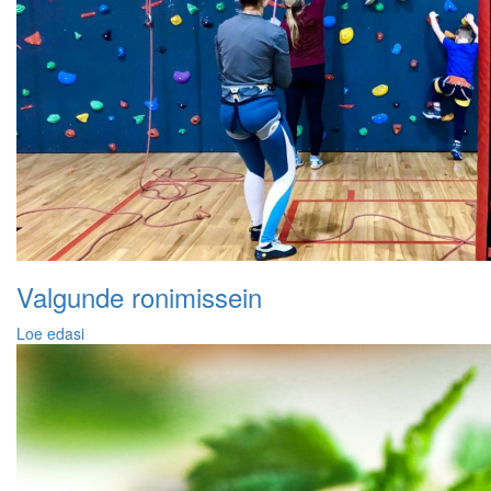
Valgunde ronimissein
Loe edasi