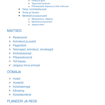
Fitness ja sport
Tegevused looduses
Piknikuplatsid Jelgavas ja selle ümbruses
Talud, tootmisüksused
Tervis ja heaolu
Meelelahutusasutused
Mängutoad ja -väljakud
Meelelahutusasutused
Jelgava ööelu
MAITSED
Restoranid
Kohvikud ja pubid
Pagariärid
Teemajad, kohvikud, vinoteegid
Kiirtoidukohad
Pitsarestoranid
Toit kaasa
Jelgava linna eriroad
ÖÖMAJA
Hotell
Hostelid
Külalistemaja
Kämping
Külaliskorterid
PLANEERI JA REISI