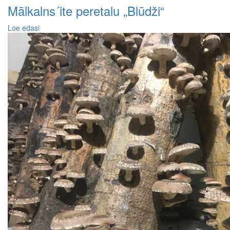
Mālkalns´ite peretalu „Blūdži“
Loe edasi