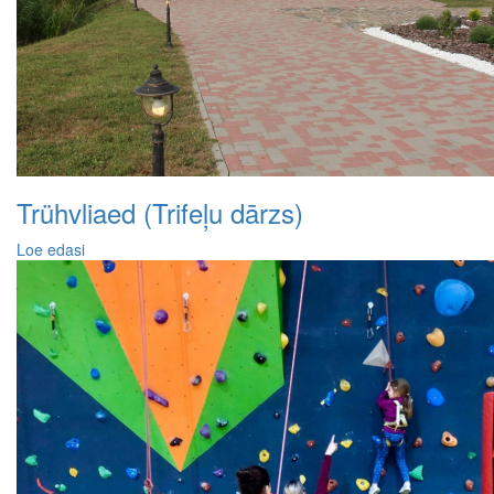
Trühvliaed (Trifeļu dārzs)
Loe edasi