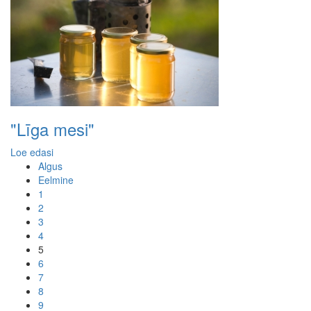
"Līga mesi"
Loe edasi
Algus
Eelmine
1
2
3
4
5
6
7
8
9