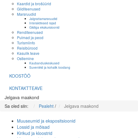
Kaardid ja brošüürid
Giiditeenused
Marsruudid
Jalgrattamarsruudid
Interaktiivsed rajad
Giidiga ekskursioonid
Renditeenused
Pulmad ja peod
Turismiinfo
Reisibürood
Kasulik teave
Ostlemine
Kaubanduskeskused
Suveniirid ja kohalik toodang
KOOSTÖÖ
KONTAKTTEAVE
Jelgava maakond
Sa oled siin:
Pealeht
/
Jelgava maakond
Muuseumid ja ekspositsioonid
Lossid ja mõisad
Kirikud ja kloostrid