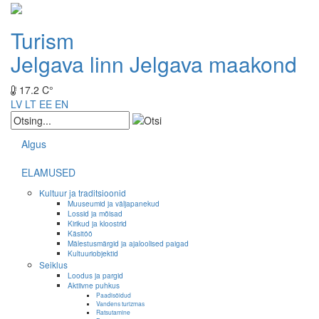
Turism
Jelgava linn
Jelgava maakond
17.2 C°
LV
LT
EE
EN
Algus
ELAMUSED
Kultuur ja traditsioonid
Muuseumid ja väljapanekud
Lossid ja mõisad
Kirikud ja kloostrid
Käsitöö
Mälestusmärgid ja ajaloolised paigad
Kultuuriobjektid
Seiklus
Loodus ja pargid
Aktiivne puhkus
Paadisõidud
Vandens turizmas
Ratsutamine