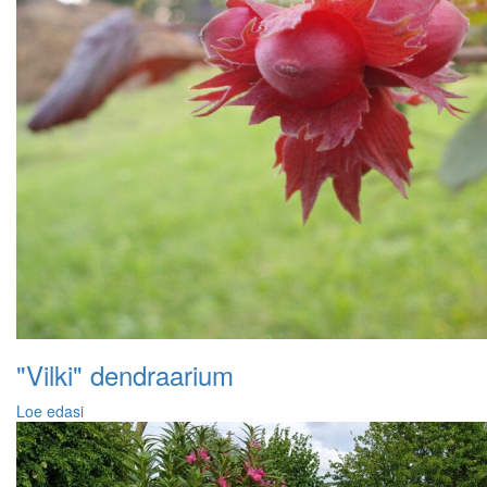
"Vilki" dendraarium
Loe edasi