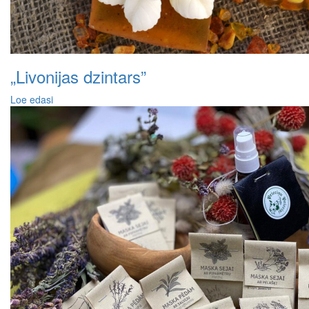
„Livonijas dzintars”
Loe edasi