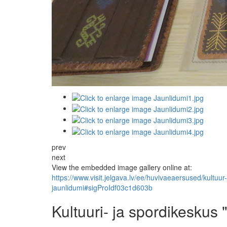
prev
next
View the embedded image gallery online at:
https://www.visit.jelgava.lv/ee/huvivaeaersused/kultuu
jaunlidumi#sigProIdf03c1d603b
Kultuuri- ja spordikeskus 