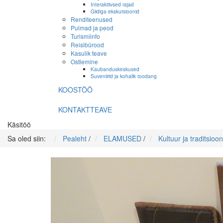
Interaktiivsed rajad
Giidiga ekskursioonid
Renditeenused
Pulmad ja peod
Turismiinfo
Reisibürood
Kasulik teave
Ostlemine
Kaubanduskeskused
Suveniirid ja kohalik toodang
KOOSTÖÖ
KONTAKTTEAVE
Käsitöö
Sa oled siin:
Pealeht
/
ELAMUSED
/
Kultuur ja traditsioon