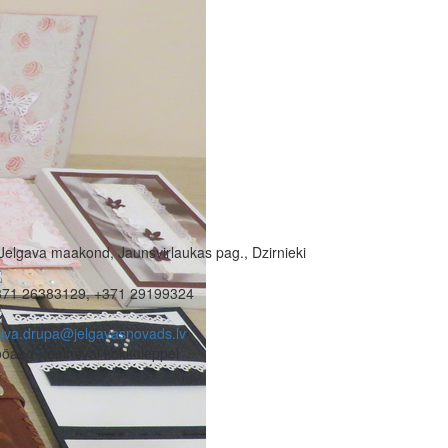
Jelgava maakond, Jaunsvirlaukas pag., Dzirnieki
371 26383129, +371 29199324
iva.drupa@jelgavasnovads.lv
öaeg - eelneval kokkuleppel