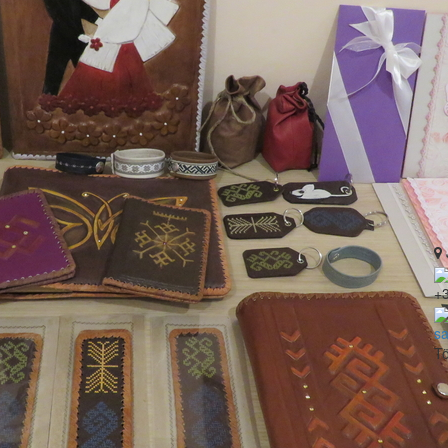
+
sa
Tö