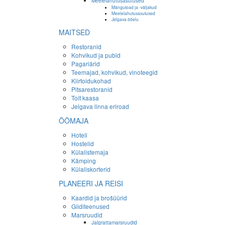
Meelelahutusasutused
Mängutoad ja -väljakud
Meelelahutusasutused
Jelgava ööelu
MAITSED
Restoranid
Kohvikud ja pubid
Pagariärid
Teemajad, kohvikud, vinoteegid
Kiirtoidukohad
Pitsarestoranid
Toit kaasa
Jelgava linna eriroad
ÖÖMAJA
Hotell
Hostelid
Külalistemaja
Kämping
Külaliskorterid
PLANEERI JA REISI
Kaardid ja brošüürid
Giiditeenused
Marsruudid
Jalgrattamarsruudid