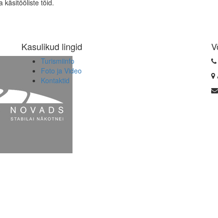
käsitööliste töid.
Kasulikud lingid
V
Turismiinfo
Foto ja Video
Kontaktid