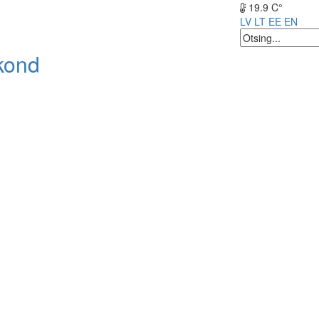
19.9 C°
LV
LT
EE
EN
kond