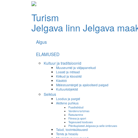
Turism
Jelgava linn
Jelgava maa
Algus
ELAMUSED
Kultuur ja traditsioonid
Muuseumid ja väljapanekud
Lossid ja mõisad
Kirikud ja kloostrid
Käsitöö
Mälestusmärgid ja ajaloolised paigad
Kultuuriobjektid
Seiklus
Loodus ja pargid
Aktiivne puhkus
Paadisõidud
Vandens turizmas
Ratsutamine
Fitness ja sport
Tegevused looduses
Piknikuplatsid Jelgavas ja selle ümbruses
Talud, tootmisüksused
Tervis ja heaolu