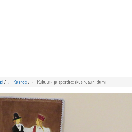
id
/
Käsitöö
/
Kultuuri- ja spordikeskus "Jaunlīdumi"