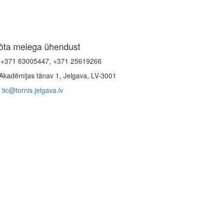
õta meiega ühendust
+371 63005447, +371 25619266
Akadēmijas tänav 1, Jelgava, LV-3001
tic@tornis.jelgava.lv