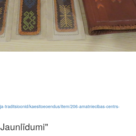
r-ja-traditsioonid/kaesitoeoendus/item/206-amatniecibas-centrs-
"Jaunlīdumi"