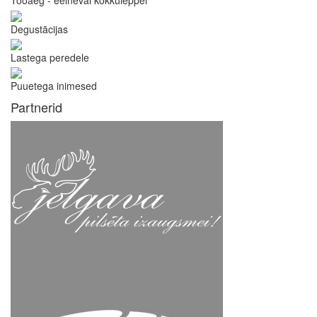
Tööaeg - eelneval kokkuleppel
Degustācijas
Lastega peredele
Puuetega inimesed
Partnerid