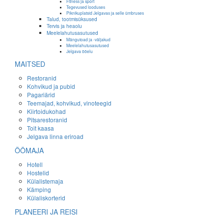
Fitness ja sport
Tegevused looduses
Piknikuplatsid Jelgavas ja selle ümbruses
Talud, tootmisüksused
Tervis ja heaolu
Meelelahutusasutused
Mängutoad ja -väljakud
Meelelahutusasutused
Jelgava ööelu
MAITSED
Restoranid
Kohvikud ja pubid
Pagariärid
Teemajad, kohvikud, vinoteegid
Kiirtoidukohad
Pitsarestoranid
Toit kaasa
Jelgava linna eriroad
ÖÖMAJA
Hotell
Hostelid
Külalistemaja
Kämping
Külaliskorterid
PLANEERI JA REISI