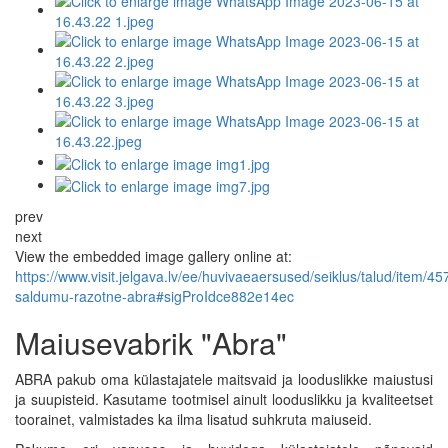
prev
next
View the embedded image gallery online at:
https://www.visit.jelgava.lv/ee/huvivaeaersused/seiklus/talud/item/45
saldumu-razotne-abra#sigProIdce882e14ec
Maiusevabrik "Abra"
ABRA pakub oma külastajatele maitsvaid ja looduslikke maiustusi
ja suupisteid. Kasutame tootmisel ainult looduslikku ja kvaliteetset
toorainet, valmistades ka ilma lisatud suhkruta maiuseid.