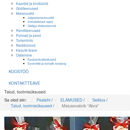
Kaardid ja brošüürid
Giiditeenused
Marsruudid
Jalgrattamarsruudid
Interaktiivsed rajad
Giidiga ekskursioonid
Renditeenused
Pulmad ja peod
Turismiinfo
Reisibürood
Kasulik teave
Ostlemine
Kaubanduskeskused
Suveniirid ja kohalik toodang
KOOSTÖÖ
KONTAKTTEAVE
Talud, tootmisüksused
Sa oled siin:
Pealeht
/
ELAMUSED
/
Seiklus
/
Talud, tootmisüksused
/
Maiusevabrik "Abra"