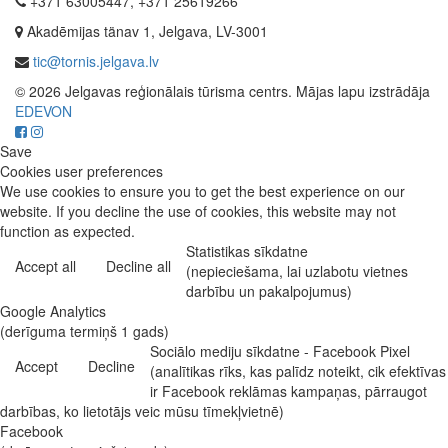
+371 63005447, +371 25619266
Akadēmijas tänav 1, Jelgava, LV-3001
tic@tornis.jelgava.lv
© 2026 Jelgavas reģionālais tūrisma centrs. Mājas lapu izstrādāja
EDEVON
Save
Cookies user preferences
We use cookies to ensure you to get the best experience on our
website. If you decline the use of cookies, this website may not
function as expected.
Statistikas sīkdatne
Accept all
Decline all
(nepieciešama, lai uzlabotu vietnes
darbību un pakalpojumus)
Google Analytics
(derīguma termiņš 1 gads)
Sociālo mediju sīkdatne - Facebook Pixel
Accept
Decline
(analītikas rīks, kas palīdz noteikt, cik efektīvas
ir Facebook reklāmas kampaņas, pārraugot
darbības, ko lietotājs veic mūsu tīmekļvietnē)
Facebook