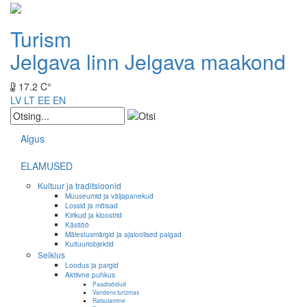
Turism
Jelgava linn
Jelgava maakond
17.2 C°
LV
LT
EE
EN
Algus
ELAMUSED
Kultuur ja traditsioonid
Muuseumid ja väljapanekud
Lossid ja mõisad
Kirikud ja kloostrid
Käsitöö
Mälestusmärgid ja ajaloolised paigad
Kultuuriobjektid
Seiklus
Loodus ja pargid
Aktiivne puhkus
Paadisõidud
Vandens turizmas
Ratsutamine