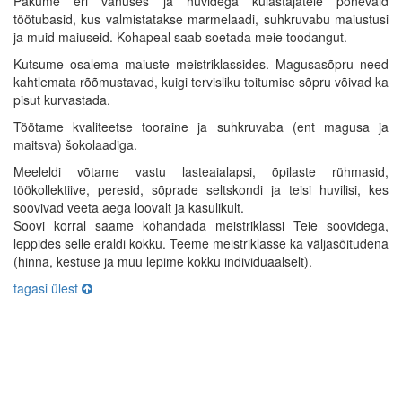
Pakume eri vanuses ja huvidega külastajatele põnevaid
töötubasid, kus valmistatakse marmelaadi, suhkruvabu maiustusi
ja muid maiuseid. Kohapeal saab soetada meie toodangut.
Kutsume osalema maiuste meistriklassides. Magusasõpru need
kahtlemata rõõmustavad, kuigi tervisliku toitumise sõpru võivad ka
pisut kurvastada.
Töötame kvaliteetse tooraine ja suhkruvaba (ent magusa ja
maitsva) šokolaadiga.
Meeleldi võtame vastu lasteaialapsi, õpilaste rühmasid,
töökollektiive, peresid, sõprade seltskondi ja teisi huvilisi, kes
soovivad veeta aega loovalt ja kasulikult.
Soovi korral saame kohandada meistriklassi Teie soovidega,
leppides selle eraldi kokku. Teeme meistriklasse ka väljasõitudena
(hinna, kestuse ja muu lepime kokku individuaalselt).
tagasi ülest