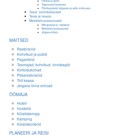
Fitness ja sport
Tegevused looduses
Piknikuplatsid Jelgavas ja selle ümbruses
Talud, tootmisüksused
Tervis ja heaolu
Meelelahutusasutused
Mängutoad ja -väljakud
Meelelahutusasutused
Jelgava ööelu
MAITSED
Restoranid
Kohvikud ja pubid
Pagariärid
Teemajad, kohvikud, vinoteegid
Kiirtoidukohad
Pitsarestoranid
Toit kaasa
Jelgava linna eriroad
ÖÖMAJA
Hotell
Hostelid
Külalistemaja
Kämping
Külaliskorterid
PLANEERI JA REISI