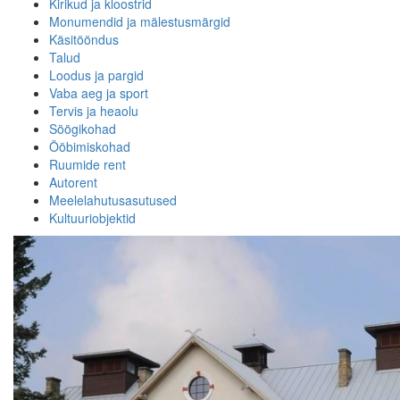
Kirikud ja kloostrid
Monumendid ja mälestusmärgid
Käsitööndus
Talud
Loodus ja pargid
Vaba aeg ja sport
Tervis ja heaolu
Söögikohad
Ööbimiskohad
Ruumide rent
Autorent
Meelelahutusasutused
Kultuuriobjektid