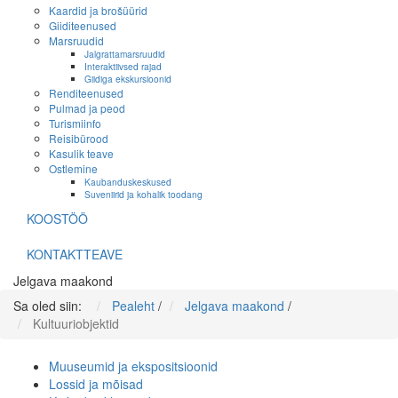
Kaardid ja brošüürid
Giiditeenused
Marsruudid
Jalgrattamarsruudid
Interaktiivsed rajad
Giidiga ekskursioonid
Renditeenused
Pulmad ja peod
Turismiinfo
Reisibürood
Kasulik teave
Ostlemine
Kaubanduskeskused
Suveniirid ja kohalik toodang
KOOSTÖÖ
KONTAKTTEAVE
Jelgava maakond
Sa oled siin:
Pealeht
/
Jelgava maakond
/
Kultuuriobjektid
Muuseumid ja ekspositsioonid
Lossid ja mõisad