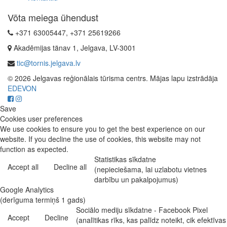
Võta meiega ühendust
+371 63005447, +371 25619266
Akadēmijas tänav 1, Jelgava, LV-3001
tic@tornis.jelgava.lv
© 2026 Jelgavas reģionālais tūrisma centrs. Mājas lapu izstrādāja
EDEVON
Save
Cookies user preferences
We use cookies to ensure you to get the best experience on our
website. If you decline the use of cookies, this website may not
function as expected.
Statistikas sīkdatne
Accept all
Decline all
(nepieciešama, lai uzlabotu vietnes
darbību un pakalpojumus)
Google Analytics
(derīguma termiņš 1 gads)
Sociālo mediju sīkdatne - Facebook Pixel
Accept
Decline
(analītikas rīks, kas palīdz noteikt, cik efektīvas