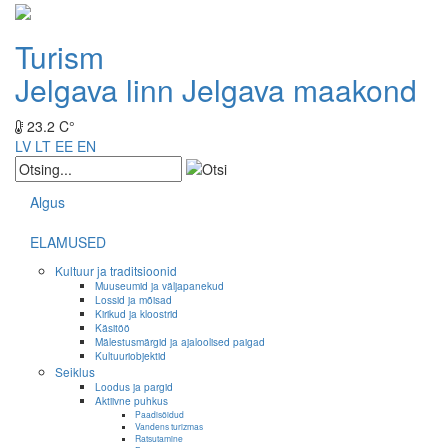
Turism
Jelgava linn
Jelgava maakond
23.2 C°
LV
LT
EE
EN
Algus
ELAMUSED
Kultuur ja traditsioonid
Muuseumid ja väljapanekud
Lossid ja mõisad
Kirikud ja kloostrid
Käsitöö
Mälestusmärgid ja ajaloolised paigad
Kultuuriobjektid
Seiklus
Loodus ja pargid
Aktiivne puhkus
Paadisõidud
Vandens turizmas
Ratsutamine