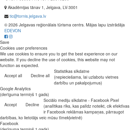
Akadēmijas tänav 1, Jelgava, LV-3001
tic@tornis.jelgava.lv
© 2026 Jelgavas reģionālais tūrisma centrs. Mājas lapu izstrādāja
EDEVON
Save
Cookies user preferences
We use cookies to ensure you to get the best experience on our
website. If you decline the use of cookies, this website may not
function as expected.
Statistikas sīkdatne
Accept all
Decline all
(nepieciešama, lai uzlabotu vietnes
darbību un pakalpojumus)
Google Analytics
(derīguma termiņš 1 gads)
Sociālo mediju sīkdatne - Facebook Pixel
Accept
Decline
(analītikas rīks, kas palīdz noteikt, cik efektīvas
ir Facebook reklāmas kampaņas, pārraugot
darbības, ko lietotājs veic mūsu tīmekļvietnē)
Facebook
(derīguma termiņš 1 gads)