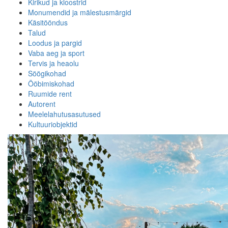
Kirikud ja kloostrid
Monumendid ja mälestusmärgid
Käsitööndus
Talud
Loodus ja pargid
Vaba aeg ja sport
Tervis ja heaolu
Söögikohad
Ööbimiskohad
Ruumide rent
Autorent
Meelelahutusasutused
Kultuuriobjektid