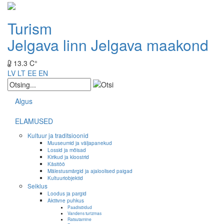
Turism
Jelgava linn
Jelgava maakond
13.3 C°
LV
LT
EE
EN
Algus
ELAMUSED
Kultuur ja traditsioonid
Muuseumid ja väljapanekud
Lossid ja mõisad
Kirikud ja kloostrid
Käsitöö
Mälestusmärgid ja ajaloolised paigad
Kultuuriobjektid
Seiklus
Loodus ja pargid
Aktiivne puhkus
Paadisõidud
Vandens turizmas
Ratsutamine