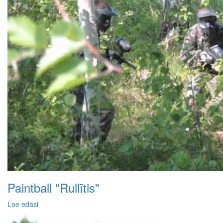
Paintball "Rullītis"
Loe edasi