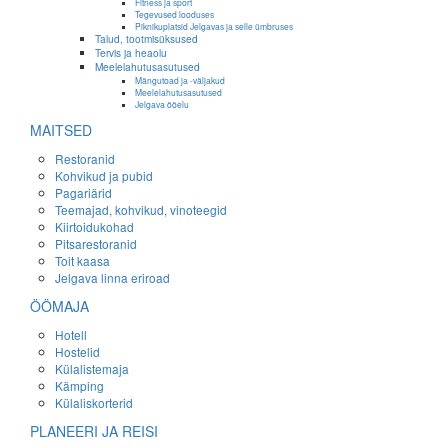
Fitness ja sport
Tegevused looduses
Piknikuplatsid Jelgavas ja selle ümbruses
Talud, tootmisüksused
Tervis ja heaolu
Meelelahutusasutused
Mängutoad ja -väljakud
Meelelahutusasutused
Jelgava ööelu
MAITSED
Restoranid
Kohvikud ja pubid
Pagariärid
Teemajad, kohvikud, vinoteegid
Kiirtoidukohad
Pitsarestoranid
Toit kaasa
Jelgava linna eriroad
ÖÖMAJA
Hotell
Hostelid
Külalistemaja
Kämping
Külaliskorterid
PLANEERI JA REISI