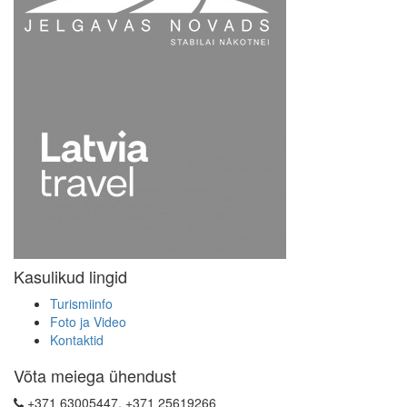
Kasulikud lingid
Turismiinfo
Foto ja Video
Kontaktid
Võta meiega ühendust
+371 63005447, +371 25619266