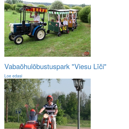
Vabaõhulõbustuspark "Viesu Līči"
Loe edasi