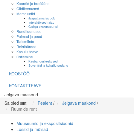
Kaardid ja brošüürid
Giiditeenused
Marsruudid
Jalgrattamarsruudid
Interaktiivsed rajad
Giidiga ekskursioonid
Renditeenused
Pulmad ja peod
Turismiinfo
Reisibürood
Kasulik teave
Ostlemine
Kaubanduskeskused
Suveniirid ja kohalik toodang
KOOSTÖÖ
KONTAKTTEAVE
Jelgava maakond
Sa oled siin:
Pealeht
/
Jelgava maakond
/
Ruumide rent
Muuseumid ja ekspositsioonid
Lossid ja mõisad