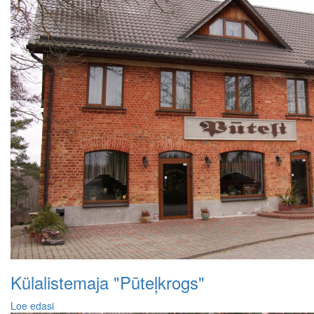
Külalistemaja "Pūteļkrogs"
Loe edasi