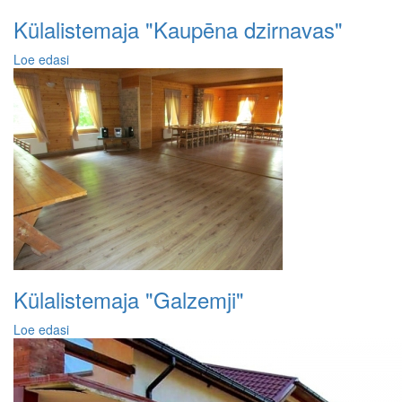
Külalistemaja "Kaupēna dzirnavas"
Loe edasi
Külalistemaja "Galzemji"
Loe edasi