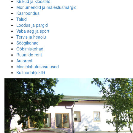
Kirikud ja kloostrid
Monumendid ja mälestusmärgid
Käsitööndus
Talud
Loodus ja pargid
Vaba aeg ja sport
Tervis ja heaolu
Söögikohad
Ööbimiskohad
Ruumide rent
Autorent
Meelelahutusasutused
Kultuuriobjektid