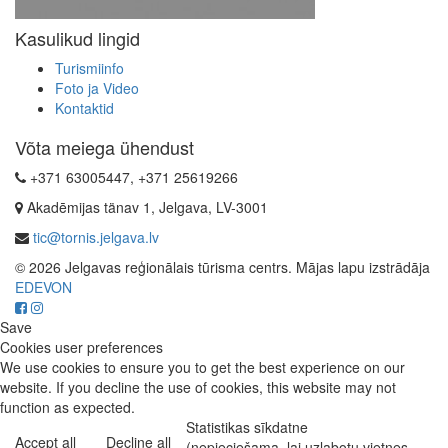
Kasulikud lingid
Turismiinfo
Foto ja Video
Kontaktid
Võta meiega ühendust
+371 63005447, +371 25619266
Akadēmijas tänav 1, Jelgava, LV-3001
tic@tornis.jelgava.lv
© 2026 Jelgavas reģionālais tūrisma centrs. Mājas lapu izstrādāja
EDEVON
Save
Cookies user preferences
We use cookies to ensure you to get the best experience on our
website. If you decline the use of cookies, this website may not
function as expected.
Statistikas sīkdatne
Accept all
Decline all
(nepieciešama, lai uzlabotu vietnes