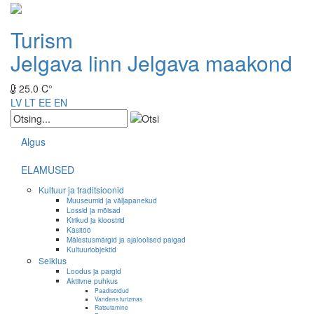
Turism
Jelgava linn
Jelgava maakond
25.0 C°
LV
LT
EE
EN
Algus
ELAMUSED
Kultuur ja traditsioonid
Muuseumid ja väljapanekud
Lossid ja mõisad
Kirikud ja kloostrid
Käsitöö
Mälestusmärgid ja ajaloolised paigad
Kultuuriobjektid
Seiklus
Loodus ja pargid
Aktiivne puhkus
Paadisõidud
Vandens turizmas
Ratsutamine