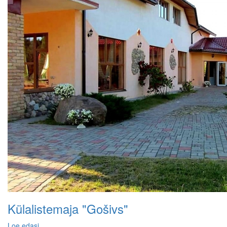
Külalistemaja "Gošivs"
Loe edasi