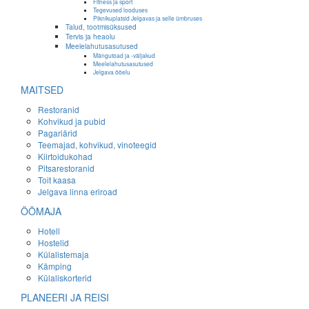
Fitness ja sport
Tegevused looduses
Piknikuplatsid Jelgavas ja selle ümbruses
Talud, tootmisüksused
Tervis ja heaolu
Meelelahutusasutused
Mängutoad ja -väljakud
Meelelahutusasutused
Jelgava ööelu
MAITSED
Restoranid
Kohvikud ja pubid
Pagariärid
Teemajad, kohvikud, vinoteegid
Kiirtoidukohad
Pitsarestoranid
Toit kaasa
Jelgava linna eriroad
ÖÖMAJA
Hotell
Hostelid
Külalistemaja
Kämping
Külaliskorterid
PLANEERI JA REISI